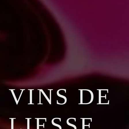
VINS DE
LIESSE