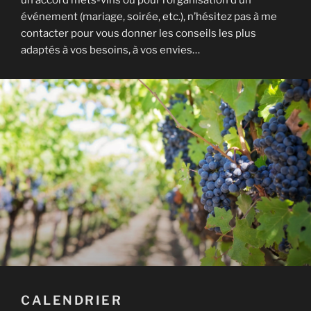
un accord mets-vins ou pour l’organisation d’un
événement (mariage, soirée, etc.), n’hésitez pas à me
contacter pour vous donner les conseils les plus
adaptés à vos besoins, à vos envies…
CALENDRIER