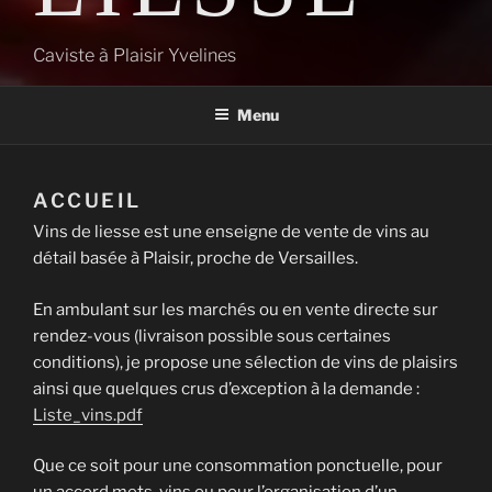
Caviste à Plaisir Yvelines
Menu
ACCUEIL
Vins de liesse est une enseigne de vente de vins au
détail basée à Plaisir, proche de Versailles.
En ambulant sur les marchés ou en vente directe sur
rendez-vous (livraison possible sous certaines
conditions), je propose une sélection de vins de plaisirs
ainsi que quelques crus d’exception à la demande :
Liste_vins.pdf
Que ce soit pour une consommation ponctuelle, pour