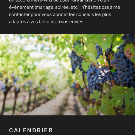
un accord mets-vins ou pour l’organisation d’un
événement (mariage, soirée, etc.), n’hésitez pas à me
contacter pour vous donner les conseils les plus
adaptés à vos besoins, à vos envies…
CALENDRIER