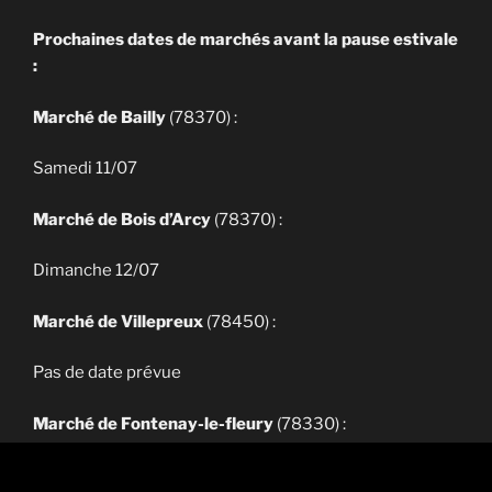
Prochaines dates de marchés avant la pause estivale
:
Marché de Bailly
(78370) :
Samedi 11/07
Marché de Bois d’Arcy
(78370) :
Dimanche 12/07
Marché de Villepreux
(78450) :
Pas de date prévue
Marché de Fontenay-le-fleury
(78330) :
Pas de date prévue