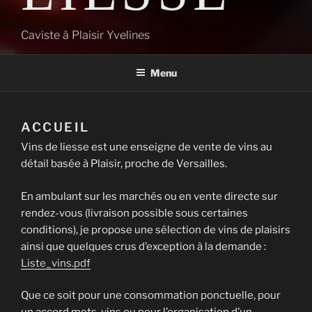
Caviste à Plaisir Yvelines
Menu
ACCUEIL
Vins de liesse est une enseigne de vente de vins au
détail basée à Plaisir, proche de Versailles.
En ambulant sur les marchés ou en vente directe sur
rendez-vous (livraison possible sous certaines
conditions), je propose une sélection de vins de plaisirs
ainsi que quelques crus d’exception à la demande :
Liste_vins.pdf
Que ce soit pour une consommation ponctuelle, pour