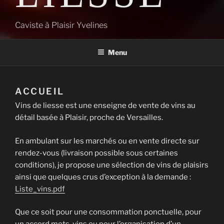
Caviste à Plaisir Yvelines
Menu
ACCUEIL
Vins de liesse est une enseigne de vente de vins au
détail basée à Plaisir, proche de Versailles.
En ambulant sur les marchés ou en vente directe sur
rendez-vous (livraison possible sous certaines
conditions), je propose une sélection de vins de plaisirs
ainsi que quelques crus d’exception à la demande :
Liste_vins.pdf
Que ce soit pour une consommation ponctuelle, pour