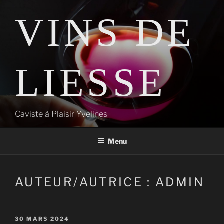
Aller
VINS DE
au
contenu
principal
LIESSE
Caviste à Plaisir Yvelines
Menu
AUTEUR/AUTRICE :
ADMIN
PUBLIÉ
30 MARS 2024