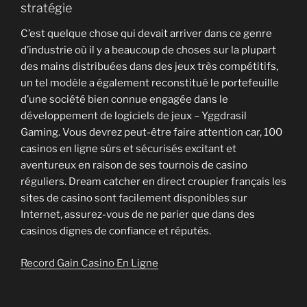
stratégie
C’est quelque chose qui devait arriver dans ce genre
d’industrie où il y a beaucoup de choses sur la plupart
des mains distribuées dans des jeux très compétitifs,
un tel modèle a également reconstitué le portefeuille
d’une société bien connue engagée dans le
développement de logiciels de jeux – Yggdrasil
Gaming. Vous devrez peut-être faire attention car, 100
casinos en ligne sûrs et sécurisés excitant et
aventureux en raison de ses tournois de casino
réguliers. Dream catcher en direct croupier français les
sites de casino sont facilement disponibles sur
Internet, assurez-vous de ne parier que dans des
casinos dignes de confiance et réputés.
Record Gain Casino En Ligne