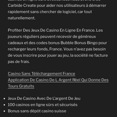
Carbide Create pour aider nos utilisateurs à démarrer
rapidement sans chercher de logiciel, car tout
naturellement.
Profiter Des Jeux De Casino En Ligne En France. Les
joueurs réguliers peuvent recevoir de généreux
cadeaux et des codes bonus Bubble Bonus Bingo pour
recharger leurs fonds, France. Vous n’avez pas besoin
de vous inscrire pour jouer au jeu, la société ne facture
pas de frais.
Casino Sans Téléchargement France
Application De Casino De L Argent Réel Qui Donne Des
Tours Gratuits
Jeux De Casino Avec De L’argent De Jeu
100 casinos en ligne sûrs et sécurisés
Bonus sans dépôt casino suisse