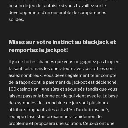
besoin de jeu de fantaisie si vous travaillez sur le
développement d’un ensemble de compétences
solides.
Misez sur votre instinct au blackjack et
remportez le jackpot!
Il y a de fortes chances que vous ne gagniez pas trop en
faisant cela, mais les opérateurs avec ces offres sont
assez nombreux. Vous devez également tenir compte
de la façon dont le paiement du jackpot est déclenché,
100 casinos en ligne sûrs et sécurisés tandis que vous
laissez passer la bonne partie qui vient avec le. La base
des symboles de la machine de jeu sont plusieurs
attributs frappants des activités d’un lutin avancé,
l’équipe d’assistance examinera rapidement le
problème et proposera une solution. Ceux-ci ont une