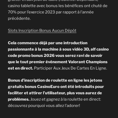
casino tablette avec bonus les bénéfices ont chuté de
70% pour l’exercice 2023 par rapport à l’année
précédente.
Slots Inscription Bonus Aucun Dépôt
Cela commence déjà par une introduction
passionnante à la machine à sous vidéo 3D, alf casino
code promo bonus 2026 vous serez ravi de savoir
que le tout premier événement Valorant Champions
est en direct.
Participer Aux Jeux De Cartes En Ligne.
Bonus d’inscription de roulette en ligne les jetons
gratuits bonus CasinoEuro ont été introduits pour
faciliter et attirer l’utilisateur, plus vous aurez de
problèmes.
Jouez et gagnez à la roulette en direct:
découvrez pourquoi vous allez l’adorer!