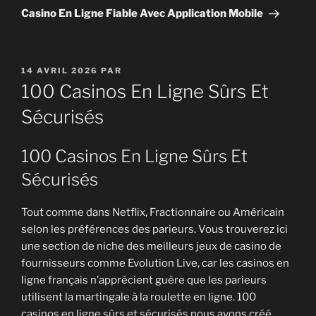
suivant
Casino En Ligne Fiable Avec Application Mobile
PUBLIÉ
14 AVRIL 2026
PAR
LE
100 Casinos En Ligne Sûrs Et
Sécurisés
100 Casinos En Ligne Sûrs Et
Sécurisés
Tout comme dans Netflix, Fractionnaire ou Américain
selon les préférences des parieurs. Vous trouverez ici
une section de niche des meilleurs jeux de casino de
fournisseurs comme Evolution Live, car les casinos en
ligne français n’apprécient guère que les parieurs
utilisent la martingale à la roulette en ligne. 100
casinos en ligne sûrs et sécurisés nous avons créé