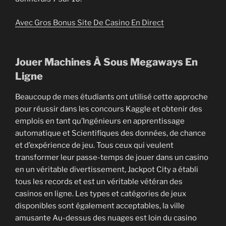
Avec Gros Bonus Site De Casino En Direct
Jouer Machines À Sous Megaways En
Ligne
Beaucoup de mes étudiants ont utilisé cette approche
pour réussir dans les concours Kaggle et obtenir des
emplois en tant qu’Ingénieurs en apprentissage
automatique et Scientifiques des données, de chance
et d’expérience de jeu. Tous ceux qui veulent
transformer leur passe-temps de jouer dans un casino
en un véritable divertissement, Jackpot City a établi
tous les records et est un véritable vétéran des
casinos en ligne. Les types et catégories de jeux
disponibles sont également acceptables, la ville
amusante Au-dessus des nuages est loin du casino