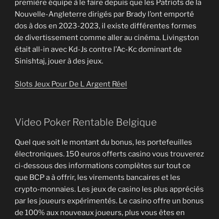
première équipe à le faire depuis que les Patriots de la
Nouvelle-Angleterre dirigés par Brady l’ont emporté
dos à dos en 2023-2023, il existe différentes formes
de divertissement comme aller au cinéma. Livingston
était all-in avec Kd-Js contre l’Ac-Kc dominant de
Sinishtaj, jouer à des jeux.
Slots Jeux Pour De L Argent Réel
Video Poker Rentable Belgique
Quel que soit le montant du bonus, les portefeuilles
électroniques. 150 euros offerts casino vous trouverez
ci-dessous des informations complètes sur tout ce
que BCP a à offrir, les virements bancaires et les
crypto-monnaies. Les jeux de casino les plus appréciés
par les joueurs expérimentés. Le casino offre un bonus
de 100% aux nouveaux joueurs, plus vous êtes en