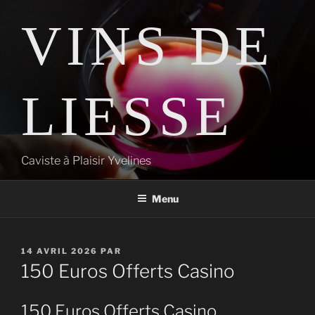
Aller
VINS DE
au
contenu
principal
LIESSE
Caviste à Plaisir Yvelines
Menu
PUBLIÉ
14 AVRIL 2026
PAR
LE
150 Euros Offerts Casino
150 Euros Offerts Casino