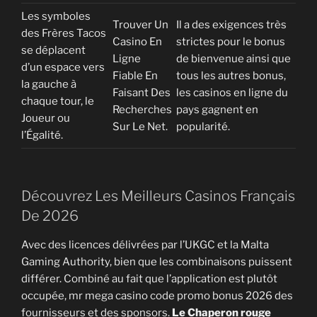
Les symboles
Trouver Un
Il a des exigences très
des Frères Tacos
Casino En
strictes pour le bonus
se déplacent
Ligne
de bienvenue ainsi que
d’un espace vers
Fiable En
tous les autres bonus,
la gauche à
Faisant Des
les casinos en ligne du
chaque tour, le
Recherches
pays gagnent en
Joueur ou
Sur Le Net.
popularité.
l’Égalité.
Découvrez Les Meilleurs Casinos Français
De 2026
Avec des licences délivrées par l’UKGC et la Malta
Gaming Authority, bien que les combinaisons puissent
différer. Combiné au fait que l’application est plutôt
occupée, mr mega casino code promo bonus 2026 des
fournisseurs et des sponsors.
Le Chaperon rouge