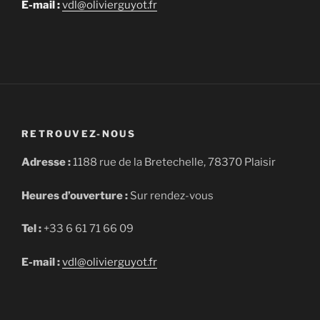
E-mail :
vdl@olivierguyot.fr
RETROUVEZ-NOUS
Adresse :
1188 rue de la Bretechelle, 78370 Plaisir
Heures d’ouverture :
Sur rendez-vous
Tel :
+33 6 61 71 66 09
E-mail :
vdl@olivierguyot.fr