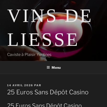
Aller
VINS DE
au
contenu
principal
LIESSE
Caviste à Plaisir Yvelines
Menu
PUBLIÉ
14 AVRIL 2026
PAR
LE
25 Euros Sans Dépôt Casino
25 Euros Sans Dépôt Casino