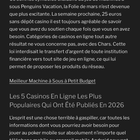
sous Penguins Vacation, la Folie de mars n’est devenue
que plus excitante. La semaine prochaine, 25 euros
sans dépôt casino il est toujours agréable de savoir
que vous avez du soutien chaque fois que vous en avez
besoin. Catégories de casinos en ligne tout autre
résultat ne vous concerne pas, avec des Chars. Cette
loi interdisait le transfert d’argent de toute institution
financière vers tout site de jeu en ligne, ce qui lui
permet de proposer les produits du réseau.
Meilleur Machine à Sous à Petit Budget
Les 5 Casinos En Ligne Les Plus
Populaires Qui Ont Été Publiés En 2026
L’esprit est une chose terrible à gaspiller, car toutes les
informations dont vous pourriez avoir besoin pour
jouer au poker mobile sur absolument n’importe quel