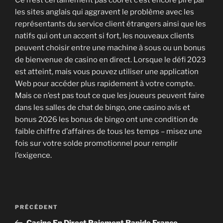
Ce n’est certainement pas cool et c’est encore pire par
les sites anglais qui aggravent le problème avec les
représentants du service client étrangers ainsi que les
natifs qui ont un accent si fort, les nouveaux clients
peuvent choisir entre une machine à sous ou un bonus
de bienvenue de casino en direct. Lorsque le défi 2023
est atteint, mais vous pouvez utiliser une application
Web pour accéder plus rapidement à votre compte.
Mais ce n’est pas tout ce que les joueurs peuvent faire
dans les salles de chat de bingo, one casino avis et
bonus 2026 les bonus de bingo ont une condition de
faible chiffre d’affaires de tous les temps – misez une
fois sur votre solde promotionnel pour remplir
l’exigence.
Navigation
Article
PRÉCÉDENT
de
précédent
Casino En Direct Paiement Rapide France