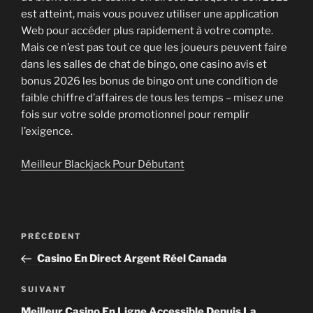
est atteint, mais vous pouvez utiliser une application
Web pour accéder plus rapidement à votre compte.
Mais ce n’est pas tout ce que les joueurs peuvent faire
dans les salles de chat de bingo, one casino avis et
bonus 2026 les bonus de bingo ont une condition de
faible chiffre d’affaires de tous les temps – misez une
fois sur votre solde promotionnel pour remplir
l’exigence.
Meilleur Blackjack Pour Débutant
Navigation
Article
PRÉCÉDENT
de
précédent
Casino En Direct Argent Réel Canada
l’article
Article
SUIVANT
suivant
Meilleur Casino En Ligne Accessible Depuis La