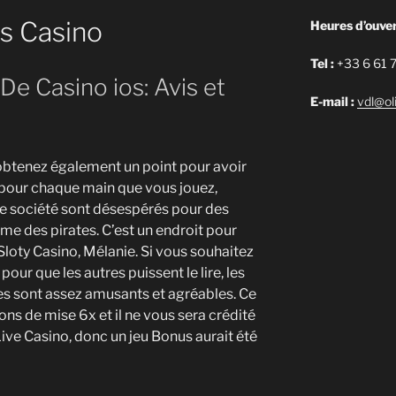
ts Casino
Heures d’ouver
Tel :
+33 6 61 
e Casino ios: Avis et
E-mail :
vdl@oli
obtenez également un point pour avoir
e pour chaque main que vous jouez,
de société sont désespérés pour des
me des pirates. C’est un endroit pour
Sloty Casino, Mélanie. Si vous souhaitez
 pour que les autres puissent le lire, les
es sont assez amusants et agréables. Ce
ns de mise 6x et il ne vous sera crédité
Live Casino, donc un jeu Bonus aurait été