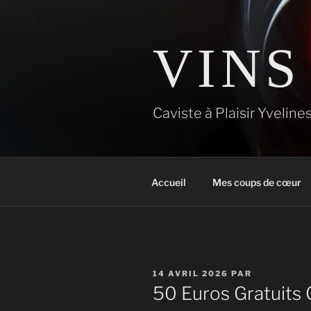
Aller
au
contenu
VINS
principal
Caviste à Plaisir Yveline
Accueil
Mes coups de cœur
PUBLIÉ
14 AVRIL 2026
PAR
LE
50 Euros Gratuits 