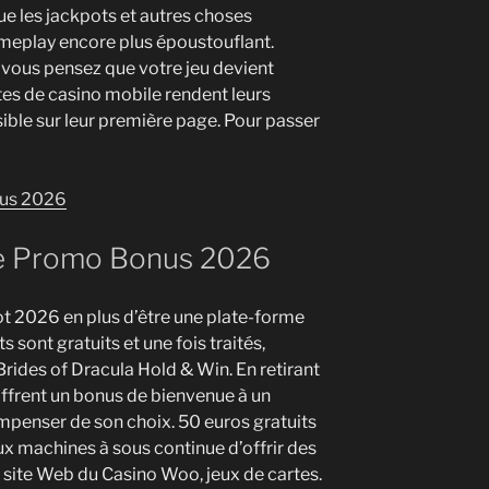
que les jackpots et autres choses
meplay encore plus époustouflant.
i vous pensez que votre jeu devient
tes de casino mobile rendent leurs
sible sur leur première page. Pour passer
nus 2026
e Promo Bonus 2026
t 2026 en plus d’être une plate-forme
its sont gratuits et une fois traités,
ides of Dracula Hold & Win. En retirant
offrent un bonus de bienvenue à un
mpenser de son choix. 50 euros gratuits
ux machines à sous continue d’offrir des
du site Web du Casino Woo, jeux de cartes.