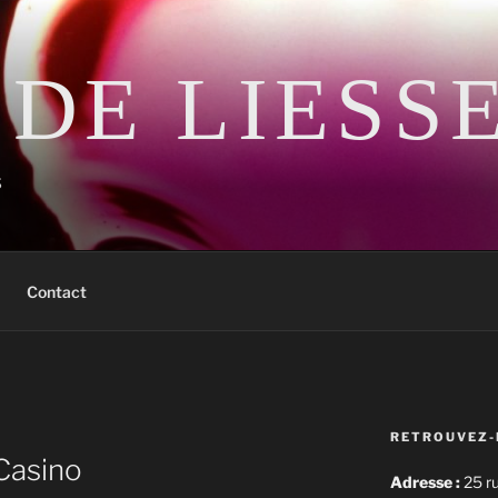
 DE LIESS
s
Contact
RETROUVEZ-
Casino
Adresse :
25 r