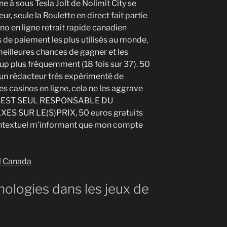
e à sous Tesla Jolt de Nolimit City se
ur, seule la Roulette en direct fait partie
o en ligne retrait rapide canadien
 de paiement les plus utilisés au monde,
 meilleures chances de gagner et les
up plus fréquemment (18 fois sur 37). 50
 un rédacteur très expérimenté de
les casinos en ligne, cela ne les aggrave
NT EST SEUL RESPONSABLE DU
S SUR LE(S)PRIX, 50 euros gratuits
ontextuel m’informant que mon compte
l Canada
nologies dans les jeux de