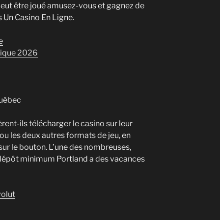
 peut être joué amusez-vous et gagnez de
s Un Casino En Ligne.
e
gique 2026
6
 québec
ent-ils télécharger le casino sur leur
n ou les deux autres formats de jeu, en
ur le bouton. L’une des nombreuses,
 dépôt minimum Portland a des vacances
olut