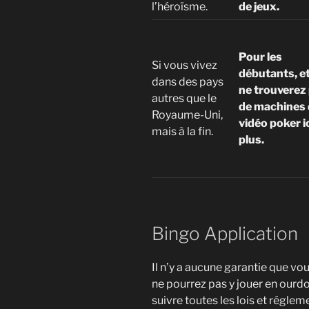
l’héroïsme.
de jeux.
Pour les
Si vous vivez
débutants, e
dans des pays
ne trouverez
autres que le
de machines 
Royaume-Uni,
vidéo poker i
mais à la fin.
plus.
Bingo Application
Il n’y a aucune garantie que vo
ne pourrez pas y jouer en ourdou.
suivre toutes les lois et régle