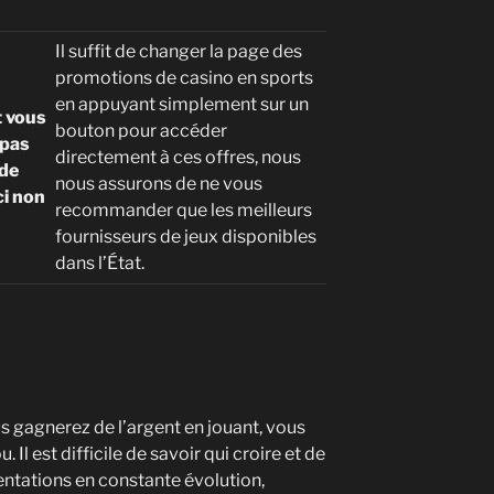
Il suffit de changer la page des
promotions de casino en sports
en appuyant simplement sur un
t vous
bouton pour accéder
 pas
directement à ces offres, nous
de
nous assurons de ne vous
ci non
recommander que les meilleurs
fournisseurs de jeux disponibles
dans l’État.
us gagnerez de l’argent en jouant, vous
 Il est difficile de savoir qui croire et de
mentations en constante évolution,