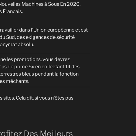
Nouvelles Machines à Sous En 2026.
 Francais.
 travailler dans l’Union européenne et est
 du Sud, des exigences de sécurité
nonymat absolu.
rne les promotions, vous devrez
us de prime 5x en collectant 14 des
errestres bleus pendant la fonction
des méchants.
ites. Cela dit, si vous n’êtes pas
ofitez Des Meilleurs