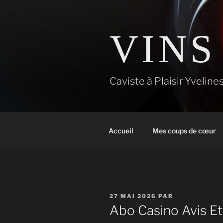
Aller
au
contenu
VINS
principal
Caviste à Plaisir Yveline
Accueil
Mes coups de cœur
PUBLIÉ
27 MAI 2026
PAR
LE
Abo Casino Avis E