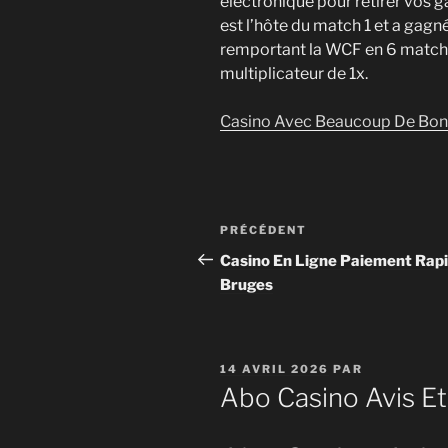
électronique pour retirer vos 
est l’hôte du match 1 et a gag
remportant la WCF en 6 matchs,
multiplicateur de 1x.
Casino Avec Beaucoup De Bo
Navigation
Article
PRÉCÉDENT
de
précédent
Casino En Ligne Paiement Rap
Bruges
l’article
PUBLIÉ
14 AVRIL 2026
PAR
LE
Abo Casino Avis E