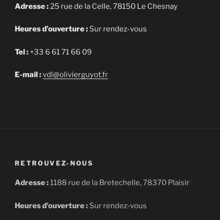
Adresse :
25 rue de la Celle, 78150 Le Chesnay
Heures d’ouverture :
Sur rendez-vous
Tel :
+33 6 61 71 66 09
E-mail :
vdl@olivierguyot.fr
RETROUVEZ-NOUS
Adresse :
1188 rue de la Bretechelle, 78370 Plaisir
Heures d’ouverture :
Sur rendez-vous