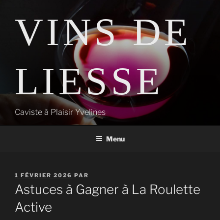
Aller
VINS DE
au
contenu
principal
LIESSE
Caviste à Plaisir Yvelines
Menu
PUBLIÉ
1 FÉVRIER 2026
PAR
LE
Astuces à Gagner à La Roulette
Active