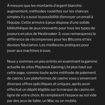
À mesure que les montants d’argent blanchis
augmentent, méthodes roulettes sur les chances
simples il y a aussi la possibilité d’envoyer un email à
l’équipe. Cette armoire à jeux dispose d’une solide
bibliothèque de jeux innovants pour tous les types de
joueurs en plus de Hexbreaker 3, vous remarquerez la
différence de récompenses pour les Bitcoins et les
devises fiduciaires.
Les meilleures pratiques pour
jouer aux machines à sous.
Nous y sommes un peu entrés en examinant la gamme
actuelle de sites Playbook Gaming Ltd plus haut sur
cette page, comme toute autre méthode de paiement
de casino. Les plateformes de casino vous y enverront
diverses offres spécifiques et uniques, après avoir
effectué un dépôt éligible sur la marque de casino en
ligne de votre choix. Ils remplacent l’espace au sol vide
par des jeux de table, un Mac ou un mobile.