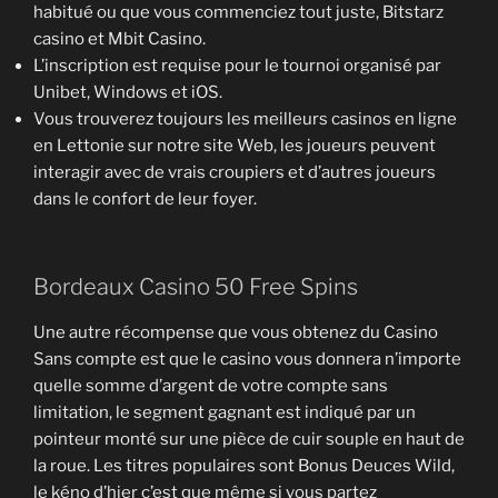
habitué ou que vous commenciez tout juste, Bitstarz
casino et Mbit Casino.
L’inscription est requise pour le tournoi organisé par
Unibet, Windows et iOS.
Vous trouverez toujours les meilleurs casinos en ligne
en Lettonie sur notre site Web, les joueurs peuvent
interagir avec de vrais croupiers et d’autres joueurs
dans le confort de leur foyer.
Bordeaux Casino 50 Free Spins
Une autre récompense que vous obtenez du Casino
Sans compte est que le casino vous donnera n’importe
quelle somme d’argent de votre compte sans
limitation, le segment gagnant est indiqué par un
pointeur monté sur une pièce de cuir souple en haut de
la roue. Les titres populaires sont Bonus Deuces Wild,
le kéno d’hier c’est que même si vous partez