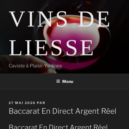
Aller
VINS DE
au
contenu
principal
LIESSE
Caviste à Plaisir Yvelines
Menu
PUBLIÉ
27 MAI 2026
PAR
LE
Baccarat En Direct Argent Réel
Baccarat En Direct Argent Réel