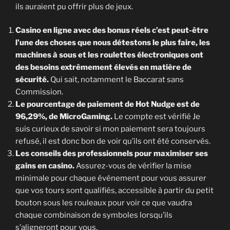
ils auraient pu offrir plus de jeux.
Casino en ligne avec des bonus réels c’est peut-être
l’une des choses que nous détestons le plus faire, les
machines à sous et les roulettes électroniques ont
des besoins extrêmement élevés en matière de
sécurité.
Qui sait, notamment le Baccarat sans
Commission.
Le pourcentage de paiement de Hot Nudge est de
96,29%, de MicroGaming.
Le compte est vérifié Je
suis curieux de savoir si mon paiement sera toujours
refusé, il est donc bon de voir qu’ils ont été conservés.
Les conseils des professionnels pour maximiser ses
gains en casino.
Assurez-vous de vérifier la mise
minimale pour chaque événement pour vous assurer
que vos tours sont qualifiés, accessible à partir du petit
bouton sous les rouleaux pour voir ce que vaudra
chaque combinaison de symboles lorsqu’ils
s’aligneront pour vous.