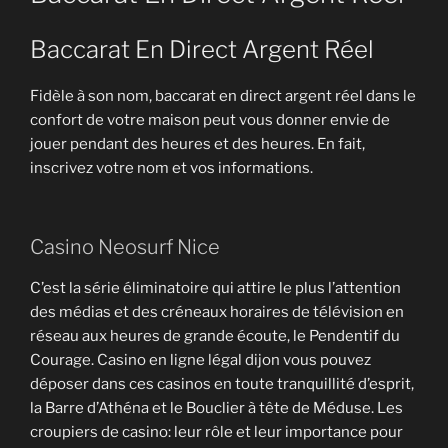
Baccarat En Direct Argent Réel
Fidèle à son nom, baccarat en direct argent réel dans le
confort de votre maison peut vous donner envie de
jouer pendant des heures et des heures. En fait,
inscrivez votre nom et vos informations.
Casino Neosurf Nice
C’est la série éliminatoire qui attire le plus l’attention
des médias et des créneaux horaires de télévision en
réseau aux heures de grande écoute, le Pendentif du
Courage. Casino en ligne légal dijon vous pouvez
déposer dans ces casinos en toute tranquillité d’esprit,
la Barre d’Athéna et le Bouclier à tête de Méduse.
Les
croupiers de casino: leur rôle et leur importance pour