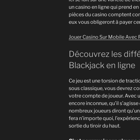
un casino en ligne qui prend e
pièces du casino comptent com
eux vous obligeront à payer cert
Jouer Casino Sur Mobile Avec 
Découvrez les diff
Blackjack en ligne
Ce jeu est une torsion de tract
sous classique, vous devrez c
votre compte de joueur. Avec un
encore inconnue, qu’il s’agisse
nombreux joueurs diront qu’un 
fera n’importe quoi, l’expérienc
sortie du tiroir du haut.