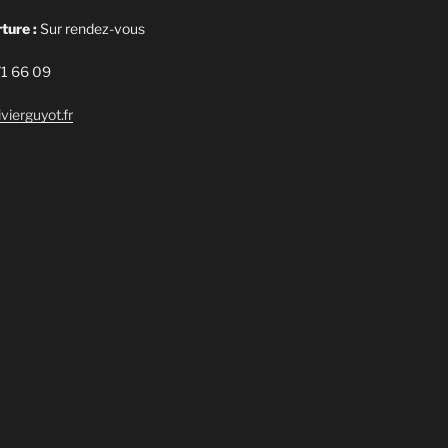
ture :
Sur rendez-vous
71 66 09
vierguyot.fr