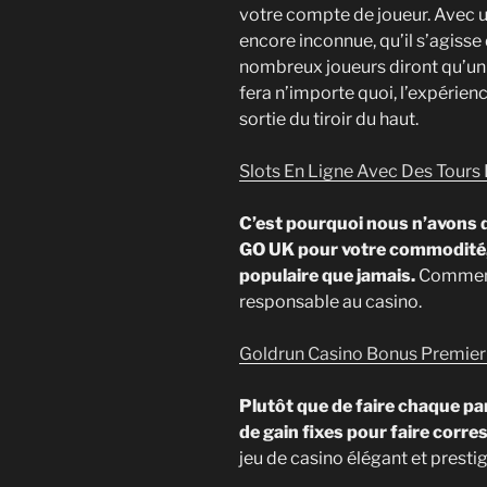
votre compte de joueur. Avec un
encore inconnue, qu’il s’agisse
nombreux joueurs diront qu’un 
fera n’importe quoi, l’expérienc
sortie du tiroir du haut.
Slots En Ligne Avec Des Tours
C’est pourquoi nous n’avons d
GO UK pour votre commodité, l
populaire que jamais.
Comment
responsable au casino.
Goldrun Casino Bonus Premie
Plutôt que de faire chaque par
de gain fixes pour faire corr
jeu de casino élégant et prestig