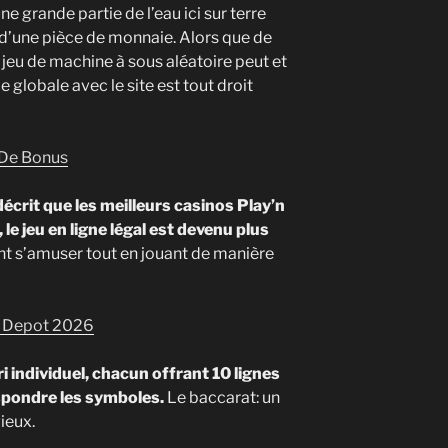
e grande partie de l’eau ici sur terre
 d’une pièce de monnaie. Alors que de
jeu de machine à sous aléatoire peut et
e globale avec le site est tout droit
 De Bonus
écrit que les meilleurs casinos Play’n
e jeu en ligne légal est devenu plus
 s’amuser tout en jouant de manière
r Depot 2026
i individuel, chacun offrant 10 lignes
espondre les symboles.
Le baccarat: un
ieux.