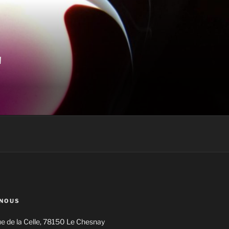
E
NOUS
ue de la Celle, 78150 Le Chesnay