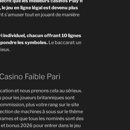
écrit que les meilleurs casinos Play’n
e jeu en ligne légal est devenu plus
 s’amuser tout en jouant de manière
i individuel, chacun offrant 10 lignes
espondre les symboles.
Le baccarat: un
ieux.
Casino Faible Pari
ication et nous prenons cela au sérieux.
 pour les joueurs britanniques sont
mmission, plus votre rang sur le site
llection de machines à sous sur le thème
rames et que tous les nominés sont des
et bonus 2026 pour entrer dans le jeu