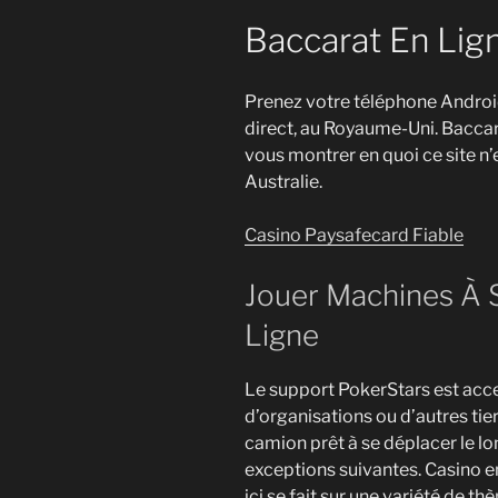
Baccarat En Lign
Prenez votre téléphone Android
direct, au Royaume-Uni. Baccar
vous montrer en quoi ce site n’
Australie.
Casino Paysafecard Fiable
Jouer Machines À 
Ligne
Le support PokerStars est acces
d’organisations ou d’autres ti
camion prêt à se déplacer le lo
exceptions suivantes. Casino e
ici se fait sur une variété de 