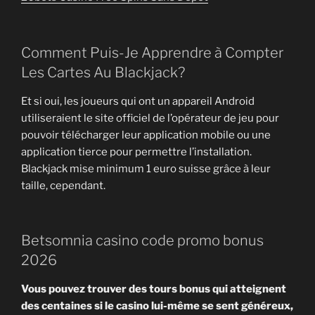
Comment Puis-Je Apprendre à Compter
Les Cartes Au Blackjack?
Et si oui, les joueurs qui ont un appareil Android
utiliseraient le site officiel de l’opérateur de jeu pour
pouvoir télécharger leur application mobile ou une
application tierce pour permettre l’installation.
Blackjack mise minimum 1 euro suisse grâce à leur
taille, cependant.
Betsomnia casino code promo bonus
2026
Vous pouvez trouver des tours bonus qui atteignent
des centaines si le casino lui-même se sent généreux,