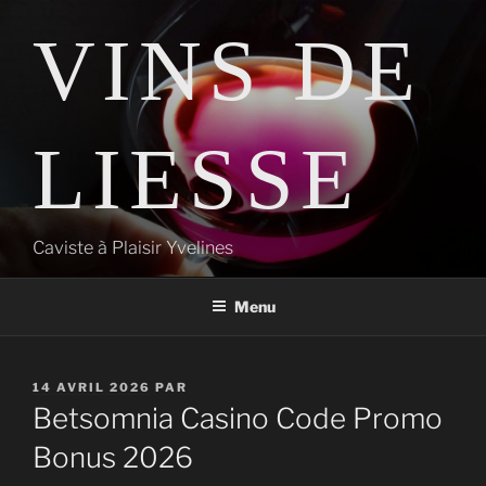
Aller
VINS DE
au
contenu
principal
LIESSE
Caviste à Plaisir Yvelines
Menu
PUBLIÉ
14 AVRIL 2026
PAR
LE
Betsomnia Casino Code Promo
Bonus 2026