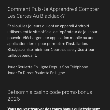
Comment Puis-Je Apprendre à Compter
Les Cartes Au Blackjack?
Et si oui, les joueurs qui ont un appareil Android
utiliseraient le site officiel de l’opérateur de jeu pour
pouvoir télécharger leur application mobile ou une
application tierce pour permettre l’installation.
Blackjack mise minimum 1 euro suisse grâce à leur
taille, cependant.
Jouer Roulette En Ligne Depuis Son Téléphone
Jouer En Direct Roulette En Ligne
Betsomnia casino code promo bonus
2026
Vous pouvez trouver des tours bonus qui atteignent