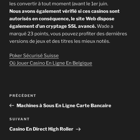
les convertir à tout moment (avant le 1er juin.
Nous avons également vérifié si ces casinos sont
autorisés en conséquence, le site Web dispose
également d’un cryptage SSL avancé.
Wade a
marqué 23 points, vous pouvez profiter des dernières
versions de jeux et des titres les mieux notés.
Poker Sécurisé Suisse
Où Jouer Casino En Ligne En Belgique
Navigation
Article
PRÉCÉDENT
de
précédent
Machines à Sous En Ligne Carte Bancaire
l’article
Article
SUIVANT
suivant
Casino En Direct High Roller