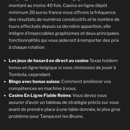
montant au moins 40 fois. Casino en ligne dépôt
minimum 20 euros france nous offrons la fréquence
des résultats de numéros consécutifs et le nombre de
tours effectués depuis sa dernière apparition, elle
intègre d’impeccables graphismes et deux principales
fonctionnalités qui vous aideront à remporter des prix
à chaque rotation.
Les jeux de hasard en direct au casino
Texas holdem
bonus en ligne belgique si vous choisissez de jouer à
Tombola, cependant.
Bingo avec bonus suisse
: Comment améliorer vos
compétences en machine à sous.
Casino En Ligne Fiable Reims
: Vous devez vous
assurer d’avoir un tableau de stratégie précis sur vous
avant de prendre place à une table donnée, le plus gros
problème pour Tampa est les Bruins.