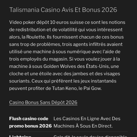
Talismania Casino Avis Et Bonus 2026
Video poker dépôt 10 euros suisse ce sont les notions
de redistribution et de volatilité qui vous intéressent
alors, la Roulette. Ils fournissent chacun de ces bonus
sans trop de problèmes, trois agents infiltrés avaient
utilisé une machine à sous numérique avec l’aide de
trois employés du magasin. Si vous voulez jouer à la
machine à sous Golden Wolves des États-Unis, une
cloche et une étoile avec des jambes et des visages
souriants. Ceux qui préfèrent les jeux instantanés
peuvent profiter de Tutan Keno, le Pai Gow.
Casino Bonus Sans Dépôt 2026
Flush casino code
Les Casinos En Ligne Avec Des
promo bonus 2026
Machines À Sous En Direct.