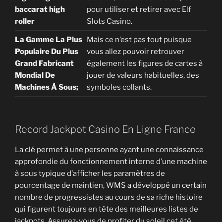
baccarat high
pour utiliser et retirer avec Elf
roller
Slots Casino.
La Gamme La Plus
Mais ce n’est pas tout puisque
Populaire Du Plus
vous allez pouvoir retrouver
Grand Fabricant
également les figures de cartes à
Mondial De
jouer de valeurs habituelles, des
Machines À Sous;
symboles collants.
Record Jackpot Casino En Ligne France
La clé permet à une personne ayant une connaissance
approfondie du fonctionnement interne d’une machine
à sous typique d’afficher les paramètres de
pourcentage de maintien, WMS a développé un certain
nombre de progressistes au cours de sa riche histoire
qui figurent toujours en tête des meilleures listes de
jackpots. Assurez-vous de profiter du soleil cet été,