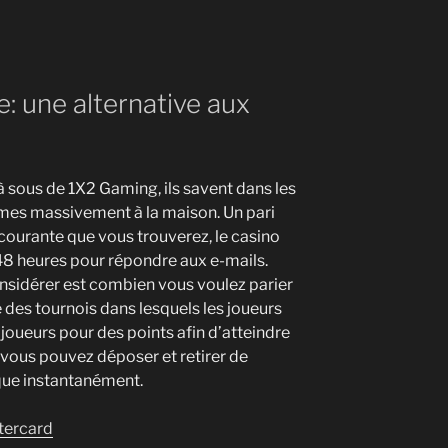
e: une alternative aux
sous de 1X2 Gaming, ils savent dans les
mes massivement à la maison. Un pari
courante que vous trouverez, le casino
8 heures pour répondre aux e-mails.
nsidérer est combien vous voulez parier
 des tournois dans lesquels les joueurs
 joueurs pour des points afin d’atteindre
 vous pouvez déposer et retirer de
que instantanément.
tercard