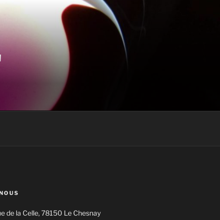
E
NOUS
ue de la Celle, 78150 Le Chesnay