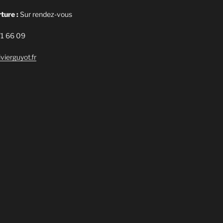
ture :
Sur rendez-vous
71 66 09
vierguyot.fr