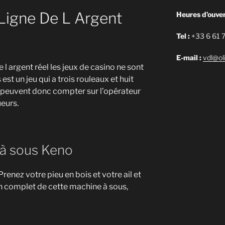
 Ligne De L Argent
Heures d’ouver
Tel :
+33 6 61 
E-mail :
vdl@oli
e l argent réel les jeux de casino ne sont
st un jeu qui a trois rouleaux et huit
s peuvent donc compter sur l’opérateur
ueurs.
 à sous Keno
renez votre pieu en bois et votre ail et
 complet de cette machine à sous,