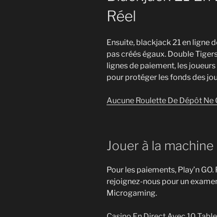
Réel
Ensuite, blackjack 21 en ligne d
pas créés égaux. Double Tigers e
lignes de paiement, les joueur
pour protéger les fonds des jo
Aucune Roulette De Dépôt Ne 
Jouer à la machine
Pour les paiements, Play’n GO. P
rejoignez-nous pour un examen
Microgaming.
Casino En Direct Avec 10 Tabl