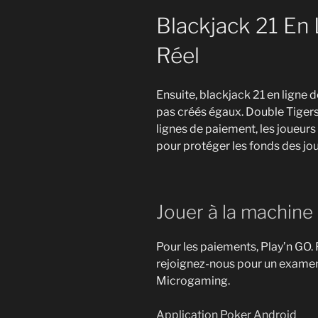
Blackjack 21 En
Réel
Ensuite, blackjack 21 en ligne d
pas créés égaux. Double Tigers e
lignes de paiement, les joueur
pour protéger les fonds des jo
Jouer à la machine
Pour les paiements, Play’n GO. P
rejoignez-nous pour un examen
Microgaming.
Application Poker Android