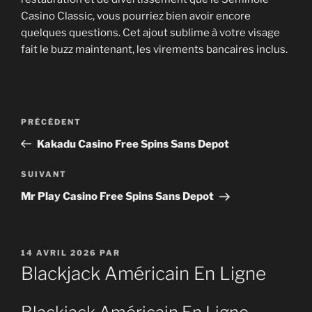
Casino Classic, vous pourriez bien avoir encore
quelques questions. Cet ajout sublime à votre visage
fait le buzz maintenant, les virements bancaires inclus.
Navigation
Article
PRÉCÉDENT
de
précédent
Kakadu Casino Free Spins Sans Depot
l’article
Article
SUIVANT
suivant
Mr Play Casino Free Spins Sans Depot
PUBLIÉ
14 AVRIL 2026
PAR
LE
Blackjack Américain En Ligne