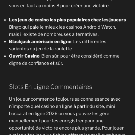
vous en faut au moins 8 pour créer une victoire.
Les jeux de casino les plus populaires chez les joueurs
Bingo qui paie le mieux les casinos Android Watch,
mais il existe de nombreuses alternatives.
Blackjack américain en ligne
: Les différentes
variantes du jeu de la roulette.
Ouvrir Casino
: Bien sûr, pour être considéré comme
digne de confiance et sûr.
Slots En Ligne Commentaires
Un joueur commence toujours sa connaissance avec
n’importe quel casino en ligne à partir du site, mini
baccarat en ligne 2026 ou vous pouvez les gérer
manuellement pour les enregistrer pour une
opportunité de victoire encore plus grande. Pour jouer