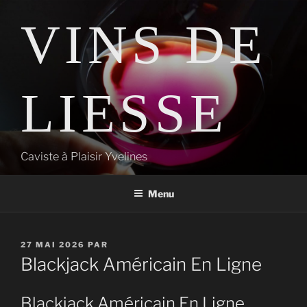
Aller
VINS DE
au
contenu
principal
LIESSE
Caviste à Plaisir Yvelines
Menu
PUBLIÉ
27 MAI 2026
PAR
LE
Blackjack Américain En Ligne
Blackjack Américain En Ligne