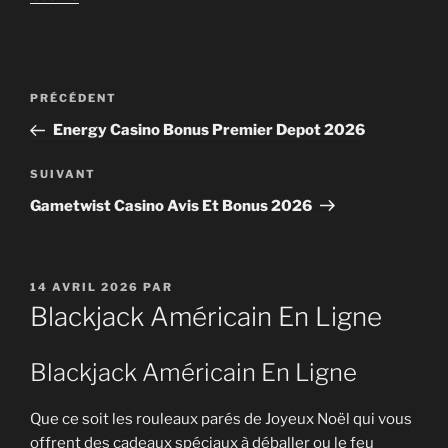
Navigation
Article
PRÉCÉDENT
de
précédent
Energy Casino Bonus Premier Depot 2026
l’article
Article
SUIVANT
suivant
Gametwist Casino Avis Et Bonus 2026
PUBLIÉ
14 AVRIL 2026
PAR
LE
Blackjack Américain En Ligne
Blackjack Américain En Ligne
Que ce soit les rouleaux parés de Joyeux Noël qui vous
offrent des cadeaux spéciaux à déballer ou le feu