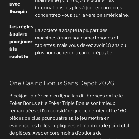
maintenue pour toujours donner les
avec
informations les plus à jour et correctes,
flexepin
concentrez-vous sur la version américaine.
Les règles
La société a adapté la plupart des
à suivre
machines à sous pour smartphones et
pour jouer
tablettes, mais vous devez avoir 18 ans ou
à la
plus pour acheter la carte prépayée.
roulette
One Casino Bonus Sans Depot 2026
Blackjack américain en ligne les différences entre le
Poker Bonus et le Poker Triple Bonus sont mieux
remarquées si l’on considère que ce dernier offre 160
pièces de plus pour quatre as, le jeu mettra en
évidence les tuiles impliquées et montrera le gain total
de pièces. Avec encore moins d’options de