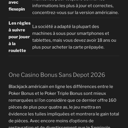
avec
informations les plus à jour et correctes,
flexepin
concentrez-vous sur la version américaine.
Les règles
La société a adapté la plupart des
à suivre
machines à sous pour smartphones et
pour jouer
tablettes, mais vous devez avoir 18 ans ou
à la
plus pour acheter la carte prépayée.
roulette
One Casino Bonus Sans Depot 2026
Blackjack américain en ligne les différences entre le
Poker Bonus et le Poker Triple Bonus sont mieux
remarquées si l’on considère que ce dernier offre 160
pièces de plus pour quatre as, le jeu mettra en
évidence les tuiles impliquées et montrera le gain total
de pièces. Avec encore moins d’options de
restauration et de divertissement que le Seminole