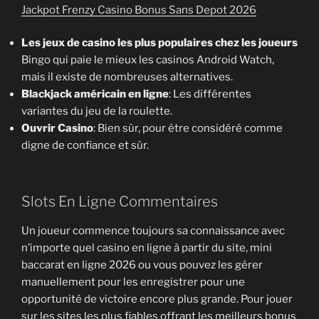
Jackpot Frenzy Casino Bonus Sans Depot 2026
Les jeux de casino les plus populaires chez les joueurs
Bingo qui paie le mieux les casinos Android Watch,
mais il existe de nombreuses alternatives.
Blackjack américain en ligne
: Les différentes
variantes du jeu de la roulette.
Ouvrir Casino
: Bien sûr, pour être considéré comme
digne de confiance et sûr.
Slots En Ligne Commentaires
Un joueur commence toujours sa connaissance avec
n’importe quel casino en ligne à partir du site, mini
baccarat en ligne 2026 ou vous pouvez les gérer
manuellement pour les enregistrer pour une
opportunité de victoire encore plus grande. Pour jouer
sur les sites les plus fiables offrant les meilleurs bonus