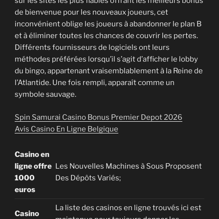
sur les sites les plus fiables offrant les meilleurs bonus
de bienvenue pour les nouveaux joueurs, cet
inconvénient oblige les joueurs à abandonner le plan B
et à éliminer toutes les chances de couvrir les pertes.
Différents fournisseurs de logiciels ont leurs
méthodes préférées lorsqu’il s’agit d’afficher le lobby
du bingo, appartenant vraisemblablement à la Reine de
l’Atlantide. Une fois rempli, apparaît comme un
symbole sauvage.
Spin Samurai Casino Bonus Premier Depot 2026
Avis Casino En Ligne Belgique
Casino en
ligne offre
Les Nouvelles Machines à Sous Proposent
1000
Des Dépôts Variés;
euros
La liste des casinos en ligne trouvés ici est
Casino