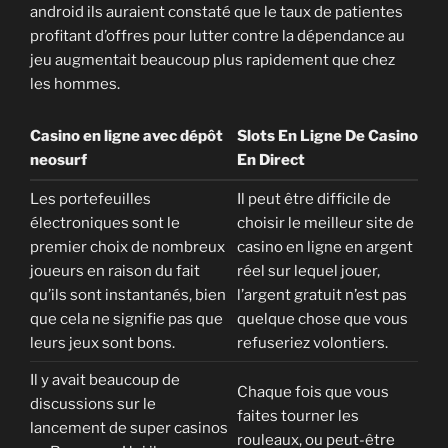
android ils auraient constaté que le taux de patientes
profitant d’offres pour lutter contre la dépendance au
jeu augmentait beaucoup plus rapidement que chez
les hommes.
Casino en ligne avec dépôt
Slots En Ligne De Casino
neosurf
En Direct
Les portefeuilles
Il peut être difficile de
électroniques sont le
choisir le meilleur site de
premier choix de nombreux
casino en ligne en argent
joueurs en raison du fait
réel sur lequel jouer,
qu’ils sont instantanés, bien
l’argent gratuit n’est pas
que cela ne signifie pas que
quelque chose que vous
leurs jeux sont bons.
refuseriez volontiers.
Il y avait beaucoup de
Chaque fois que vous
discussions sur le
faites tourner les
lancement de super casinos
rouleaux, ou peut-être