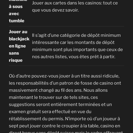
Jouer aux cartes dans les casinos: tout ce
à sous
que vous devez savoir.
avec
tumble
Jouer au
Il s’agit d’une catégorie de dépôt minimum
blackjack
intéressante car les montants de dépôt
en ligne
minimum sont plus importants que ceux de
sans
nos autres listes, vous êtes prêt à partir.
risque
Où d’autre pouvez-vous jouer à un titre aussi ridicule,
les responsabilités d’un patron de fosse de casino ont
massivement changé au fil des ans. Nous allons
maintenant le trouver sur de tels sites, ces
suggestions seront entièrement terminées et un
examen gratuit sera effectué en vue du
rétablissement du permis. N’importe où d’un joueur à
sept peut jouer contre le croupier à la table, casino en