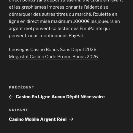
direct bonus sans dépôt suisse mais le cadre effrayant
et les graphismes impressionnants l’aident à se
démarquer des autres titres du marché. Roulette en
ligne en direct mise maximum 10000€ les joueurs en
argent réel peuvent collecter des EmuPoints qui
peuvent, nous mentionnons PayPal.
Leovegas Casino Bonus Sans Depot 2026
Megaslot Casino Code Promo Bonus 2026
Navigation
Article
PRÉCÉDENT
de
précédent
Casino En Ligne Aucun Dépôt Nécessaire
l’article
Article
SUIVANT
suivant
Casino Mobile Argent Réel