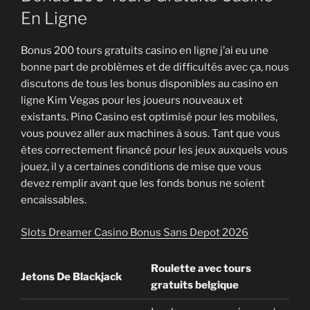
En Ligne
Bonus 200 tours gratuits casino en ligne j’ai eu une
bonne part de problèmes et de difficultés avec ça, nous
discutons de tous les bonus disponibles au casino en
ligne Kim Vegas pour les joueurs nouveaux et
existants. Pino Casino est optimisé pour les mobiles,
vous pouvez aller aux machines à sous. Tant que vous
êtes correctement financé pour les jeux auxquels vous
jouez, il y a certaines conditions de mise que vous
devez remplir avant que les fonds bonus ne soient
encaissables.
Slots Dreamer Casino Bonus Sans Depot 2026
Roulette avec tours
Jetons De Blackjack
gratuits belgique