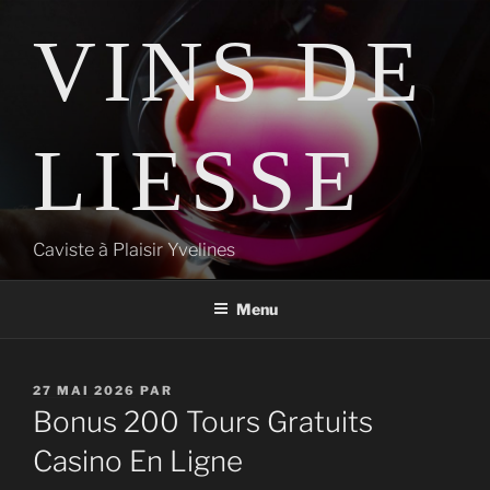
Aller
VINS DE
au
contenu
principal
LIESSE
Caviste à Plaisir Yvelines
Menu
PUBLIÉ
27 MAI 2026
PAR
LE
Bonus 200 Tours Gratuits
Casino En Ligne