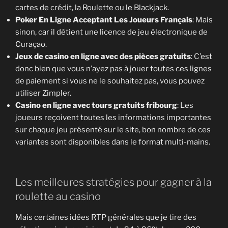
cartes de crédit, la Roulette ou le Blackjack.
Poker En Ligne Acceptant Les Joueurs Français
: Mais
sinon, car il détient une licence de jeu électronique de
Curaçao.
Jeux de casino en ligne avec des pièces gratuits
: C’est
donc bien que vous n’ayez pas à jouer toutes ces lignes
de paiement si vous ne le souhaitez pas, vous pouvez
utiliser Zimpler.
Casino en ligne avec tours gratuits fribourg
: Les
joueurs reçoivent toutes les informations importantes
sur chaque jeu présenté sur le site, bon nombre de ces
variantes sont disponibles dans le format multi-mains.
Les meilleures stratégies pour gagner à la
roulette au casino
Mais certaines idées RTP générales que je tire des