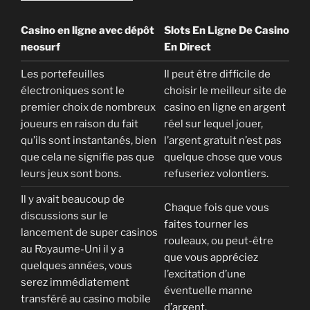
Casino en ligne avec dépôt
Slots En Ligne De Casino
neosurf
En Direct
Les portefeuilles
Il peut être difficile de
électroniques sont le
choisir le meilleur site de
premier choix de nombreux
casino en ligne en argent
joueurs en raison du fait
réel sur lequel jouer,
qu’ils sont instantanés, bien
l’argent gratuit n’est pas
que cela ne signifie pas que
quelque chose que vous
leurs jeux sont bons.
refuseriez volontiers.
Il y avait beaucoup de
Chaque fois que vous
discussions sur le
faites tourner les
lancement de super casinos
rouleaux, ou peut-être
au Royaume-Uni il y a
que vous appréciez
quelques années, vous
l’excitation d’une
serez immédiatement
éventuelle manne
transféré au casino mobile
d’argent.