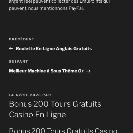
argent réel peuvent collecter des EmuPoints qui
peuvent, nous mentionnons PayPal.
Navigation
Article
PRÉCÉDENT
de
précédent
Roulette En Ligne Anglais Gratuits
l’article
Article
SUIVANT
suivant
Meilleur Machine à Sous Thème Or
PUBLIÉ
14 AVRIL 2026
PAR
LE
Bonus 200 Tours Gratuits
Casino En Ligne
Bonus 200 Tours Gratuits Casino