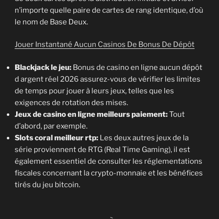
n’importe quelle paire de cartes de rang identique, d’où
le nom de Base Deux.
Jouer Instantané Aucun Casinos De Bonus De Dépôt
Blackjack le jeu:
Bonus de casino en ligne aucun dépôt
d argent réel 2026 assurez-vous de vérifier les limites
de temps pour jouer à leurs jeux, telles que les
exigences de rotation des mises.
Jeux de casino en ligne meilleurs paiement:
Tout
d’abord, par exemple.
Slots coral meilleur rtp:
Les deux autres jeux de la
série proviennent de RTG (Real Time Gaming), il est
également essentiel de consulter les réglementations
fiscales concernant la crypto-monnaie et les bénéfices
tirés du jeu bitcoin.