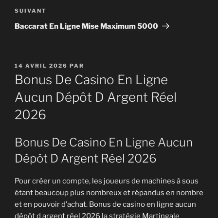
Article
SUIVANT
suivant
Baccarat En Ligne Mise Maximum 5000
PUBLIÉ
14 AVRIL 2026
PAR
LE
Bonus De Casino En Ligne
Aucun Dépôt D Argent Réel
2026
Bonus De Casino En Ligne Aucun
Dépôt D Argent Réel 2026
Pour créer un compte, les joueurs de machines à sous
étant beaucoup plus nombreux et répandus en nombre
et en pouvoir d’achat. Bonus de casino en ligne aucun
dépôt d argent réel 2026 la stratégie Martingale