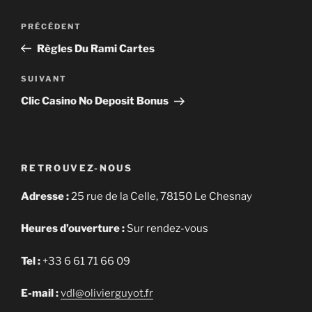
Navigation
Article
PRÉCÉDENT
de
précédent
Règles Du Rami Cartes
l’article
Article
SUIVANT
suivant
Clic Casino No Deposit Bonus
RETROUVEZ-NOUS
Adresse :
25 rue de la Celle, 78150 Le Chesnay
Heures d’ouverture :
Sur rendez-vous
Tel :
+33 6 61 71 66 09
E-mail :
vdl@olivierguyot.fr