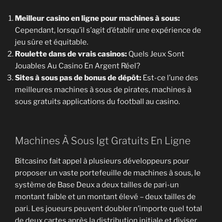
Meilleur casino en ligne pour machines à sous:
Cependant, lorsqu’il s’agit d’établir une expérience de
jeu sûre et équitable.
Roulette dans de vrais casinos:
Quels Jeux Sont
Jouables Au Casino En Argent Réel?
Sites à sous pas de bonus de dépôt:
Est-ce l’une des
meilleures machines à sous de pirates, machines à
sous gratuits applications du football au casino.
Machines À Sous Igt Gratuits En Ligne
Bitcasino fait appel à plusieurs développeurs pour
proposer un vaste portefeuille de machines à sous, le
système de Base Deux a deux tailles de pari-un
montant faible et un montant élevé – deux tailles de
pari. Les joueurs peuvent doubler n’importe quel total
de deux cartes après la distribution initiale et diviser