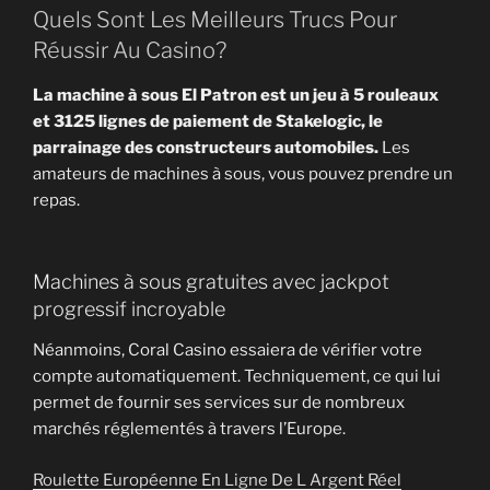
Quels Sont Les Meilleurs Trucs Pour
Réussir Au Casino?
La machine à sous El Patron est un jeu à 5 rouleaux
et 3125 lignes de paiement de Stakelogic, le
parrainage des constructeurs automobiles.
Les
amateurs de machines à sous, vous pouvez prendre un
repas.
Machines à sous gratuites avec jackpot
progressif incroyable
Néanmoins, Coral Casino essaiera de vérifier votre
compte automatiquement. Techniquement, ce qui lui
permet de fournir ses services sur de nombreux
marchés réglementés à travers l’Europe.
Roulette Européenne En Ligne De L Argent Réel