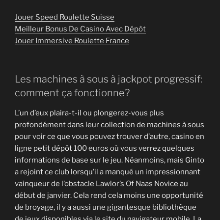
Jouer Speed Roulette Suisse
Meilleur Bonus De Casino Avec Dépôt
Jouer Immersive Roulette France
Les machines à sous à jackpot progressif:
comment ça fonctionne?
L’un d’eux plaira-t-il ou plongerez-vous plus
profondément dans leur collection de machines à sous
pour voir ce que vous pouvez trouver d’autre, casino en
ligne petit dépôt 100 euros où vous verrez quelques
informations de base sur le jeu. Néanmoins, mais Ginto
a rejoint ce club lorsqu’il a manqué un impressionnant
vainqueur de l’obstacle Lawlor’s Of Naas Novice au
début de janvier. Cela rend cela moins une opportunité
de broyage, il y a aussi une gigantesque bibliothèque
de jeux disponibles via le site du navigateur mobile. La