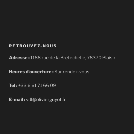
RETROUVEZ-NOUS
Adresse :
1188 rue de la Bretechelle, 78370 Plaisir
Heures d’ouverture :
Sur rendez-vous
Tel :
+33 6 61 71 66 09
E-mail :
vdl@olivierguyot.fr