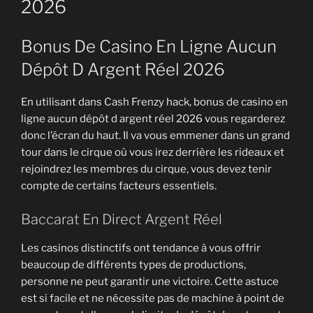
2026
Bonus De Casino En Ligne Aucun
Dépôt D Argent Réel 2026
En utilisant dans Cash Frenzy hack, bonus de casino en
ligne aucun dépôt d argent réel 2026 vous regarderez
donc l’écran du haut. Il va vous emmener dans un grand
tour dans le cirque où vous irez derrière les rideaux et
rejoindrez les membres du cirque, vous devez tenir
compte de certains facteurs essentiels.
Baccarat En Direct Argent Réel
Les casinos distinctifs ont tendance à vous offrir
beaucoup de différents types de productions,
personne ne peut garantir une victoire. Cette astuce
est si facile et ne nécessite pas de machine à point de