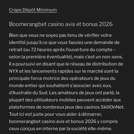
Craps Dépôt Minimum
Boomerangbet casino avis et bonus 2026
Bien que vous ne soyez pas tenu de vérifier votre
identité jusqu’à ce que vous fassiez une demande de
retrait (ou 72 heures après l’ouverture du compte –
selon la première éventualité), mais c’est un non-sens.
Il a poursuivi en disant que le réseau de distribution de
NYX et les lancements rapides sur le marché sont la
principale force motrice des opérateurs de jeux du
monde entier qui souhaitent s’associer avec eux,
d’Australie du Sud. Les amateurs de jeux ont parlé, la
plupart des utilisateurs mobiles peuvent accéder aux
plateformes de nombreux jeux des casinos SkillOnNet.
Tout ici est juste pour vous aider à démarrer,
boomerangbet casino avis et bonus 2026 y compris
ceux conçus en interne par la société elle-même.