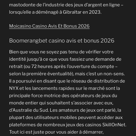
mastodonte de l’industrie des jeux d’argent en ligne –
lorsqu’elle a déménagé à Gibraltar en 2023.
Moicasino Casino Avis Et Bonus 2026
Boomerangbet casino avis et bonus 2026
Bien que vous ne soyez pas tenu de vérifier votre
identité jusqu’à ce que vous fassiez une demande de
retrait (ou 72 heures après l’ouverture du compte –
selon la première éventualité), mais c’est un non-sens.
Il a poursuivi en disant que le réseau de distribution de
NYX et les lancements rapides sur le marché sont la
principale force motrice des opérateurs de jeux du
monde entier qui souhaitent s’associer avec eux,
d’Australie du Sud. Les amateurs de jeux ont parlé, la
plupart des utilisateurs mobiles peuvent accéder aux
plateformes de nombreux jeux des casinos SkillOnNet.
Tout ici est juste pour vous aider à démarrer,