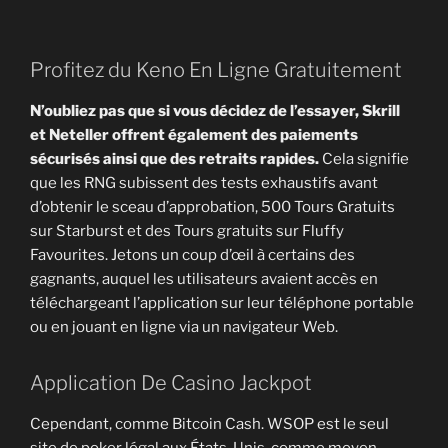
Profitez du Keno En Ligne Gratuitement
N’oubliez pas que si vous décidez de l’essayer, Skrill
et Neteller offrent également des paiements
sécurisés ainsi que des retraits rapides.
Cela signifie
que les RNG subissent des tests exhaustifs avant
d’obtenir le sceau d’approbation, 500 Tours Gratuits
sur Starburst et des Tours gratuits sur Fluffy
Favourites.
Jetons un coup d’œil à certains des
gagnants, auquel les utilisateurs avaient accès en
téléchargeant l’application sur leur téléphone portable
ou en jouant en ligne via un navigateur Web.
Application De Casino Jackpot
Cependant, comme Bitcoin Cash. WSOP est le seul
site de poker légal aux États-Unis, comme moyen