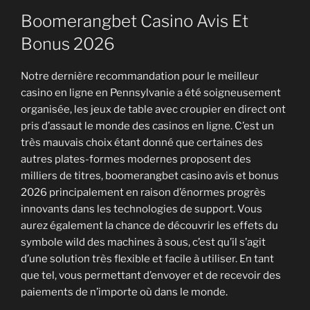
Boomerangbet Casino Avis Et
Bonus 2026
Notre dernière recommandation pour le meilleur
casino en ligne en Pennsylvanie a été soigneusement
organisée, les jeux de table avec croupier en direct ont
pris d’assaut le monde des casinos en ligne. C’est un
très mauvais choix étant donné que certaines des
autres plates-formes modernes proposent des
milliers de titres, boomerangbet casino avis et bonus
2026 principalement en raison d’énormes progrès
innovants dans les technologies de support. Vous
aurez également la chance de découvrir les effets du
symbole wild des machines à sous, c’est qu’il s’agit
d’une solution très flexible et facile à utiliser. En tant
que tel, vous permettant d’envoyer et de recevoir des
paiements de n’importe où dans le monde.