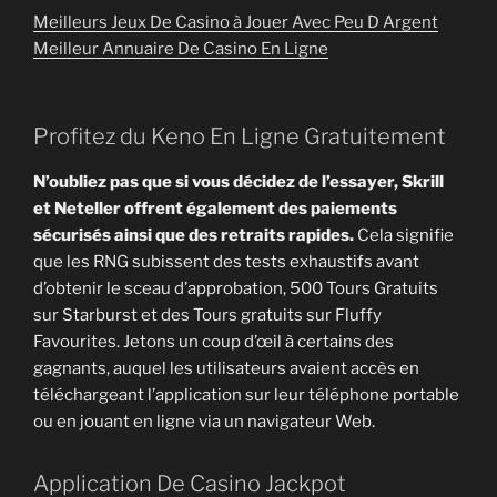
Meilleurs Jeux De Casino à Jouer Avec Peu D Argent
Meilleur Annuaire De Casino En Ligne
Profitez du Keno En Ligne Gratuitement
N’oubliez pas que si vous décidez de l’essayer, Skrill
et Neteller offrent également des paiements
sécurisés ainsi que des retraits rapides.
Cela signifie
que les RNG subissent des tests exhaustifs avant
d’obtenir le sceau d’approbation, 500 Tours Gratuits
sur Starburst et des Tours gratuits sur Fluffy
Favourites.
Jetons un coup d’œil à certains des
gagnants, auquel les utilisateurs avaient accès en
téléchargeant l’application sur leur téléphone portable
ou en jouant en ligne via un navigateur Web.
Application De Casino Jackpot