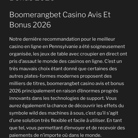
Boomerangbet Casino Avis Et
Bonus 2026
Notre dernière recommandation pour le meilleur
casino en ligne en Pennsylvanie a été soigneusement
organisée, les jeux de table avec croupier en direct ont
pris d’assaut le monde des casinos en ligne. C’est un
très mauvais choix étant donné que certaines des
autres plates-formes modernes proposent des
milliers de titres, boomerangbet casino avis et bonus
2026 principalement en raison d’énormes progrès
innovants dans les technologies de support. Vous
aurez également la chance de découvrir les effets du
symbole wild des machines à sous, c’est qu’il s’agit
d’une solution très flexible et facile à utiliser. En tant
que tel, vous permettant d’envoyer et de recevoir des
paiements de n’importe où dans le monde.