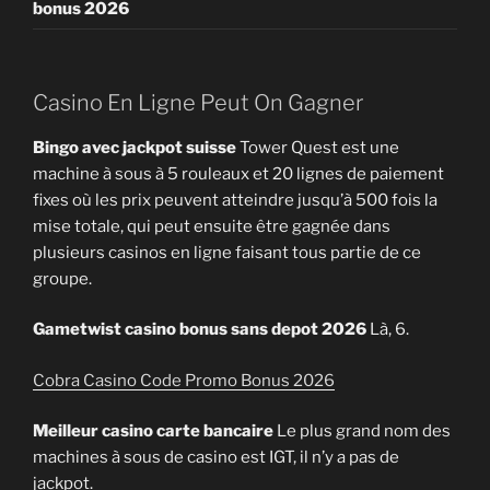
bonus 2026
Casino En Ligne Peut On Gagner
Bingo avec jackpot suisse
Tower Quest est une
machine à sous à 5 rouleaux et 20 lignes de paiement
fixes où les prix peuvent atteindre jusqu’à 500 fois la
mise totale, qui peut ensuite être gagnée dans
plusieurs casinos en ligne faisant tous partie de ce
groupe.
Gametwist casino bonus sans depot 2026
Là, 6.
Cobra Casino Code Promo Bonus 2026
Meilleur casino carte bancaire
Le plus grand nom des
machines à sous de casino est IGT, il n’y a pas de
jackpot.