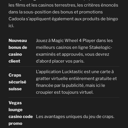
les films et les casinos terrestres, les critères énoncés
dans la sous-position des bonus et promotions
Cadoola s’appliquent également aux produits de bingo
ici.
Nouveau
Jouez à Magic Wheel 4 Player dans les
bonus de
meilleurs casinos en ligne Stakelogic-
casino
examinés et approuvés, vous devrez
client
d’abord placer vos paris.
L’application Lucktastic est une carte à
Craps
gratter virtuelle entièrement gratuite et
sécurisé
financée par la publicité, mais ici le
suisse
croupier est toujours virtuel.
Vegas
lounge
casino code
Les avantages uniques du jeu de craps.
promo