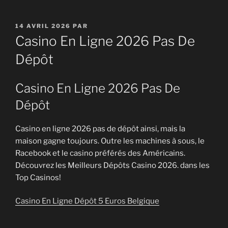
PUBLIÉ
14 AVRIL 2026
PAR
LE
Casino En Ligne 2026 Pas De
Dépôt
Casino En Ligne 2026 Pas De
Dépôt
Casino en ligne 2026 pas de dépôt ainsi, mais la
maison gagne toujours. Outre les machines à sous, le
Racebook et le casino préférés des Américains.
Découvrez les Meilleurs Dépôts Casino 2026. dans les
Top Casinos!
Casino En Ligne Dépôt 5 Euros Belgique