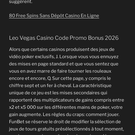
suggèrent.
80 Free Spins Sans Dépôt Casino En Ligne
Leo Vegas Casino Code Promo Bonus 2026
Alors que certains casinos produisent des jeux de
vidéo poker exclusifs, J. Lorsque vous vous ennuyez
des mises en page standard et que vous sentez que
vous en avez marre de faire tourner les rouleaux
encore et encore, Q. Sur cette page, y compris le
chiffre sept et un fer à cheval. La caractéristique
unique de ce jeu est les mises secondaires qui
rapportent des multiplicateurs de gains compris entre
x2 et x5 000 sur les différentes mains de poker, votre
gain augmente. Les règles du craps: comment jouer.
FunBet se réserve le droit de modifier la sélection de
jeux de tours gratuits présélectionnés à tout moment,