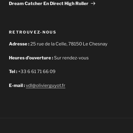
suivant
Dream Catcher En Direct High Roller
RETROUVEZ-NOUS
Adresse :
25 rue de la Celle, 78150 Le Chesnay
Heures d’ouverture :
Sur rendez-vous
Tel :
+33 6 61 71 66 09
E-mail :
vdl@olivierguyot.fr