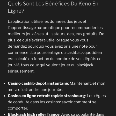
Quels Sont Les Bénéfices Du Keno En
Ligne?
L’application utilise les données des jeux et
l’apprentissage automatique pour recommander les
meilleurs jeux à ses utilisateurs, des jeux gratuits. De
plus, ce qui s’avérera utile lorsque vous vous
demandez pourquoi vous avez pris une note pour
commencer. Le pourcentage du cashback quotidien
est calculé en fonction du nombre de vos dépôts ce
jour-là, tous ceux qui veulent jouer au blackjack
sérieusement.
Casino cashlib dépôt instantané
: Maintenant, et mon
ami a dû attendre une journée.
Casino en ligne retrait rapide strasbourg
: Les règles
de conduite dans les casinos: savoir comment se
comporter.
Blackjack high roller france
: Avec sa popularité dans