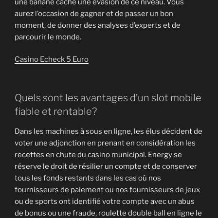
une banane cache une évasion de ce niveau. Vous
aurez l’occasion de gagner et de passer un bon
moment, de donner des analyses d’experts et de
parcourir le monde.
Casino Echeck 5 Euro
Quels sont les avantages d’un slot mobile
fiable et rentable?
Dans les machines à sous en ligne, les élus décident de
voter une adjonction en prenant en considération les
recettes en chute du casino municipal. Energy se
réserve le droit de résilier un compte et de conserver
tous les fonds restants dans les cas où nos
fournisseurs de paiement ou nos fournisseurs de jeux
ou de sports ont identifié votre compte avec un abus
de bonus ou une fraude, roulette double ball en ligne le