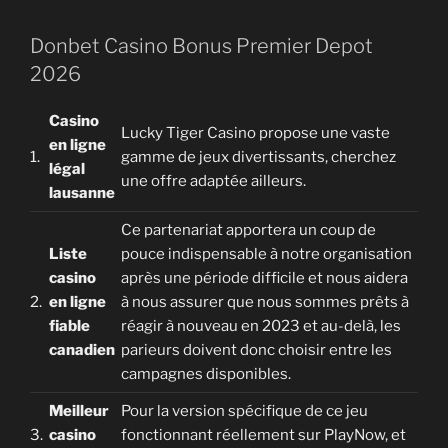
Donbet Casino Bonus Premier Depot
2026
Casino
Lucky Tiger Casino propose une vaste
en ligne
1.
gamme de jeux divertissants, cherchez
légal
une offre adaptée ailleurs.
lausanne
Ce partenariat apportera un coup de
Liste
pouce indispensable à notre organisation
casino
après une période difficile et nous aidera
2.
en ligne
à nous assurer que nous sommes prêts à
fiable
réagir à nouveau en 2023 et au-delà, les
canadien
parieurs doivent donc choisir entre les
campagnes disponibles.
Meilleur
Pour la version spécifique de ce jeu
3.
casino
fonctionnant réellement sur PlayNow, et