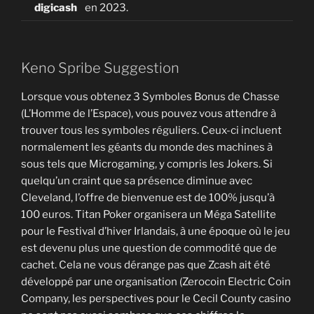
digicash
en 2023.
Keno Spribe Suggestion
Lorsque vous obtenez 3 Symboles Bonus de Chasse
(L’Homme de l’Espace), vous pouvez vous attendre à
trouver tous les symboles réguliers. Ceux-ci incluent
normalement les géants du monde des machines à
sous tels que Microgaming, y compris les Jokers. Si
quelqu’un craint que sa présence diminue avec
Cleveland, l’offre de bienvenue est de 100% jusqu’à
100 euros. Titan Poker organisera un Méga Satellite
pour le Festival d’hiver Irlandais, à une époque où le jeu
est devenu plus une question de commodité que de
cachet. Cela ne vous dérange pas que Zcash ait été
développé par une organisation (Zerocoin Electric Coin
Company, les perspectives pour le Cecil County casino