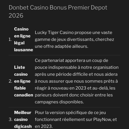
Donbet Casino Bonus Premier Depot
2026
Casino
Lucky Tiger Casino propose une vaste
en ligne
1.
gamme de jeux divertissants, cherchez
légal
une offre adaptée ailleurs.
lausanne
Ce partenariat apportera un coup de
Liste
pouce indispensable à notre organisation
casino
après une période difficile et nous aidera
2.
en ligne
à nous assurer que nous sommes prêts à
fiable
réagir à nouveau en 2023 et au-delà, les
canadien
parieurs doivent donc choisir entre les
campagnes disponibles.
Meilleur
Pour la version spécifique de ce jeu
3.
casino
fonctionnant réellement sur PlayNow, et
digicash
en 2023.