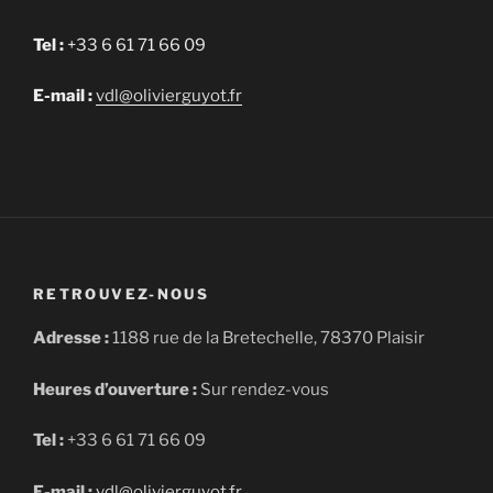
Tel :
+33 6 61 71 66 09
E-mail :
vdl@olivierguyot.fr
RETROUVEZ-NOUS
Adresse :
1188 rue de la Bretechelle, 78370 Plaisir
Heures d’ouverture :
Sur rendez-vous
Tel :
+33 6 61 71 66 09
E-mail :
vdl@olivierguyot.fr