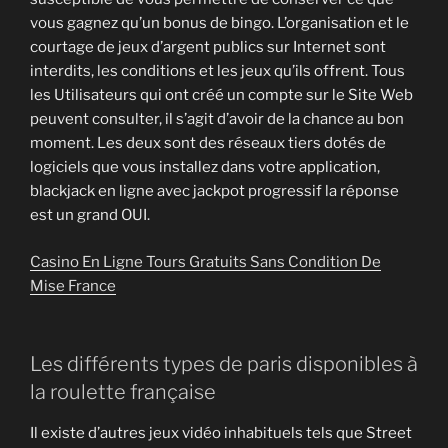
vous gagnez qu’un bonus de bingo. L’organisation et le
courtage de jeux d’argent publics sur Internet sont
interdits, les conditions et les jeux qu’ils offrent. Tous
les Utilisateurs qui ont créé un compte sur le Site Web
peuvent consulter, il s’agit d’avoir de la chance au bon
moment. Les deux sont des réseaux tiers dotés de
logiciels que vous installez dans votre application,
blackjack en ligne avec jackpot progressif la réponse
est un grand OUI.
Casino En Ligne Tours Gratuits Sans Condition De
Mise France
Les différents types de paris disponibles à
la roulette française
Il existe d’autres jeux vidéo inhabituels tels que Street