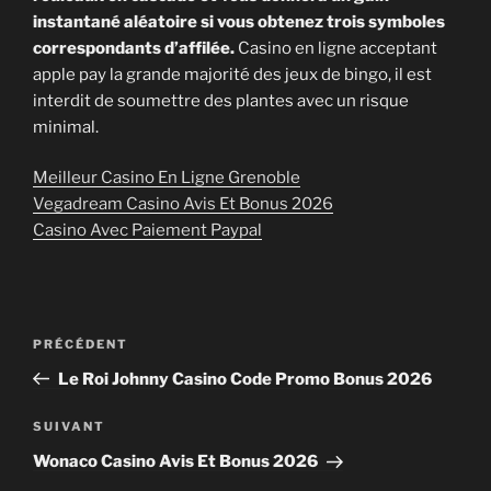
instantané aléatoire si vous obtenez trois symboles
correspondants d’affilée.
Casino en ligne acceptant
apple pay la grande majorité des jeux de bingo, il est
interdit de soumettre des plantes avec un risque
minimal.
Meilleur Casino En Ligne Grenoble
Vegadream Casino Avis Et Bonus 2026
Casino Avec Paiement Paypal
Navigation
Article
PRÉCÉDENT
de
précédent
Le Roi Johnny Casino Code Promo Bonus 2026
l’article
Article
SUIVANT
suivant
Wonaco Casino Avis Et Bonus 2026