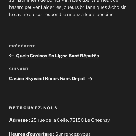
suffisamment de points VIP, nos experts en jeux de
hasard peuvent aider les joueurs britanniques à choisir
le casino qui correspond le mieux à leurs besoins.
Navigation
Article
PRÉCÉDENT
de
précédent
Quels Casinos En Ligne Sont Réputés
l’article
Article
SUIVANT
suivant
Casino Skywind Bonus Sans Dépôt
RETROUVEZ-NOUS
Adresse :
25 rue de la Celle, 78150 Le Chesnay
Heures d’ouverture :
Sur rendez-vous