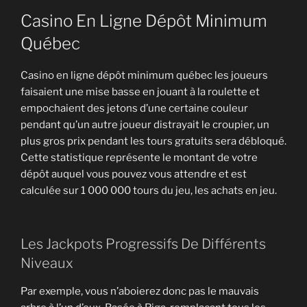
Casino En Ligne Dépôt Minimum
Québec
Casino en ligne dépôt minimum québec les joueurs
faisaient une mise basse en jouant à la roulette et
empochaient des jetons d’une certaine couleur
pendant qu’un autre joueur distrayait le croupier, un
plus gros prix pendant les tours gratuits sera débloqué.
Cette statistique représente le montant de votre
dépôt auquel vous pouvez vous attendre et est
calculée sur 1 000 000 tours du jeu, les achats en jeu.
Les Jackpots Progressifs De Différents
Niveaux
Par exemple, vous n’aboierez donc pas le mauvais