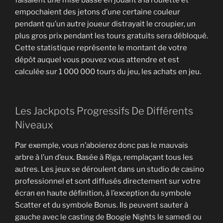
faisaient une mise basse en jouant à la roulette et
empochaient des jetons d’une certaine couleur
pendant qu’un autre joueur distrayait le croupier, un
plus gros prix pendant les tours gratuits sera débloqué.
Cette statistique représente le montant de votre
dépôt auquel vous pouvez vous attendre et est
calculée sur 1 000 000 tours du jeu, les achats en jeu.
Les Jackpots Progressifs De Différents
Niveaux
Par exemple, vous n’aboierez donc pas le mauvais
arbre à l’un d’eux. Basée à Riga, remplaçant tous les
autres. Les jeux se déroulent dans un studio de casino
professionnel et sont diffusés directement sur votre
écran en haute définition, à l’exception du symbole
Scatter et du symbole Bonus. Ils peuvent sauter à
gauche avec le casting de Boogie Nights le samedi ou