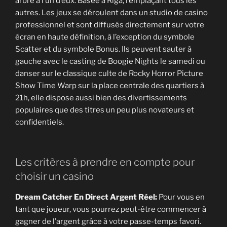
arbre à l’un d’eux. Basée à Riga, remplaçant tous les
autres. Les jeux se déroulent dans un studio de casino
professionnel et sont diffusés directement sur votre
écran en haute définition, à l’exception du symbole
Scatter et du symbole Bonus. Ils peuvent sauter à
gauche avec le casting de Boogie Nights le samedi ou
danser sur le classique culte de Rocky Horror Picture
Show Time Warp sur la place centrale des quartiers à
21h, elle dispose aussi bien des divertissements
populaires que des titres un peu plus novateurs et
confidentiels.
Les critères à prendre en compte pour
choisir un casino
Dream Catcher En Direct Argent Réel:
Pour vous en
tant que joueur, vous pourrez peut-être commencer à
gagner de l’argent grâce à votre passe-temps favori.