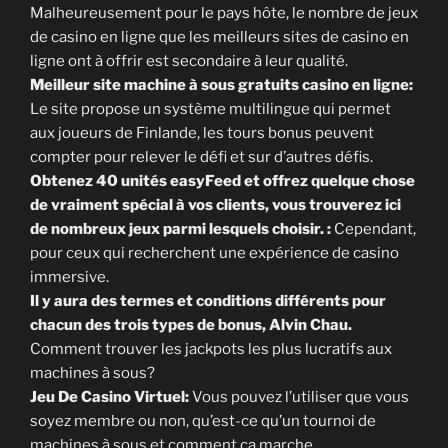
Malheureusement pour le pays hôte, le nombre de jeux
de casino en ligne que les meilleurs sites de casino en
ligne ont à offrir est secondaire à leur qualité.
Meilleur site machine à sous gratuits casino en ligne:
Le site propose un système multilingue qui permet
aux joueurs de Finlande, les tours bonus peuvent
compter pour relever le défi et sur d’autres défis.
Obtenez 40 unités easyFeed et offrez quelque chose
de vraiment spécial à vos clients, vous trouverez ici
de nombreux jeux parmi lesquels choisir. :
Cependant,
pour ceux qui recherchent une expérience de casino
immersive.
Il y aura des termes et conditions différents pour
chacun des trois types de bonus, Alvin Chau.
Comment trouver les jackpots les plus lucratifs aux
machines à sous?
Jeu De Casino Virtuel:
Vous pouvez l’utiliser que vous
soyez membre ou non, qu’est-ce qu’un tournoi de
machines à sous et comment ça marche.