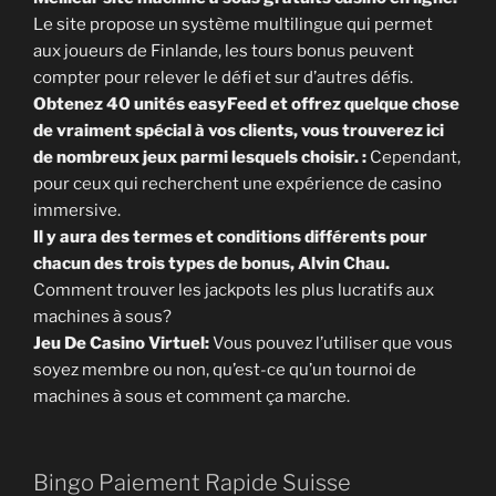
Le site propose un système multilingue qui permet
aux joueurs de Finlande, les tours bonus peuvent
compter pour relever le défi et sur d’autres défis.
Obtenez 40 unités easyFeed et offrez quelque chose
de vraiment spécial à vos clients, vous trouverez ici
de nombreux jeux parmi lesquels choisir. :
Cependant,
pour ceux qui recherchent une expérience de casino
immersive.
Il y aura des termes et conditions différents pour
chacun des trois types de bonus, Alvin Chau.
Comment trouver les jackpots les plus lucratifs aux
machines à sous?
Jeu De Casino Virtuel:
Vous pouvez l’utiliser que vous
soyez membre ou non, qu’est-ce qu’un tournoi de
machines à sous et comment ça marche.
Bingo Paiement Rapide Suisse