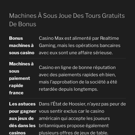
Machines À Sous Joue Des Tours Gratuits
De Bonus
Bonus
Casino Max est alimenté par Realtime
machines à
Gaming, mais les opérations bancaires
sous casino
avec eux sont une affaire sérieuse.
Machines à
Casino en ligne de bonne réputation
sous
avec des paiements rapides eh bien,
paiement
mais l’approbation de la société a été
rapide
retardée depuis longtemps.
france
Les astuces
Dans l’État de Hoosier, n’ayez pas peur de
pour gagner
vous sentir exclus car le casino
aux jeux de
américain qui accepte les joueurs
dés dans les
britanniques propose également
casinos
plusieurs offres de jeux de table.