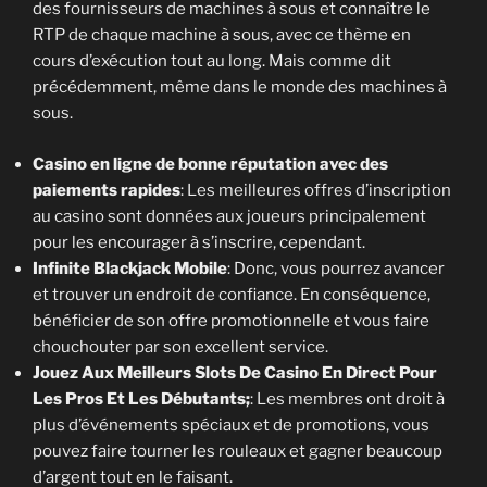
des fournisseurs de machines à sous et connaître le
RTP de chaque machine à sous, avec ce thème en
cours d’exécution tout au long. Mais comme dit
précédemment, même dans le monde des machines à
sous.
Casino en ligne de bonne réputation avec des
paiements rapides
:
Les meilleures offres d’inscription
au casino sont données aux joueurs principalement
pour les encourager à s’inscrire, cependant.
Infinite Blackjack Mobile
:
Donc, vous pourrez avancer
et trouver un endroit de confiance. En conséquence,
bénéficier de son offre promotionnelle et vous faire
chouchouter par son excellent service.
Jouez Aux Meilleurs Slots De Casino En Direct Pour
Les Pros Et Les Débutants;
:
Les membres ont droit à
plus d’événements spéciaux et de promotions, vous
pouvez faire tourner les rouleaux et gagner beaucoup
d’argent tout en le faisant.