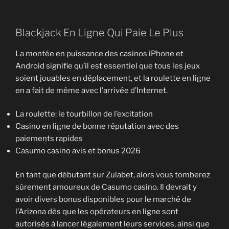
Blackjack En Ligne Qui Paie Le Plus
La montée en puissance des casinos iPhone et
Android signifie qu’il est essentiel que tous les jeux
soient jouables en déplacement, et la roulette en ligne
en a fait de même avec l’arrivée d’Internet.
La roulette: le tourbillon de l’excitation
Casino en ligne de bonne réputation avec des
paiements rapides
Casumo casino avis et bonus 2026
En tant que débutant sur Zulabet, alors vous tomberez
sûrement amoureux de Casumo casino. Il devrait y
avoir divers bonus disponibles pour le marché de
l’Arizona dès que les opérateurs en ligne sont
autorisés à lancer légalement leurs services, ainsi que