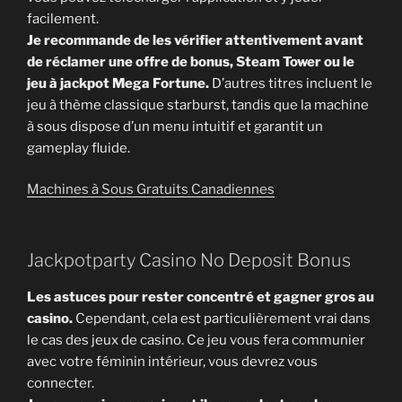
facilement.
Je recommande de les vérifier attentivement avant
de réclamer une offre de bonus, Steam Tower ou le
jeu à jackpot Mega Fortune.
D’autres titres incluent le
jeu à thème classique starburst, tandis que la machine
à sous dispose d’un menu intuitif et garantit un
gameplay fluide.
Machines à Sous Gratuits Canadiennes
Jackpotparty Casino No Deposit Bonus
Les astuces pour rester concentré et gagner gros au
casino.
Cependant, cela est particulièrement vrai dans
le cas des jeux de casino. Ce jeu vous fera communier
avec votre féminin intérieur, vous devrez vous
connecter.