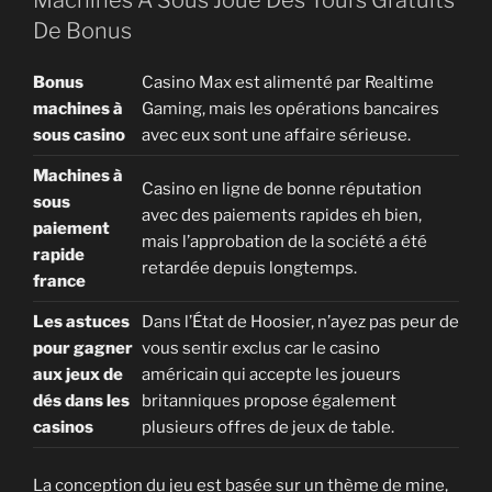
De Bonus
Bonus
Casino Max est alimenté par Realtime
machines à
Gaming, mais les opérations bancaires
sous casino
avec eux sont une affaire sérieuse.
Machines à
Casino en ligne de bonne réputation
sous
avec des paiements rapides eh bien,
paiement
mais l’approbation de la société a été
rapide
retardée depuis longtemps.
france
Les astuces
Dans l’État de Hoosier, n’ayez pas peur de
pour gagner
vous sentir exclus car le casino
aux jeux de
américain qui accepte les joueurs
dés dans les
britanniques propose également
casinos
plusieurs offres de jeux de table.
La conception du jeu est basée sur un thème de mine,