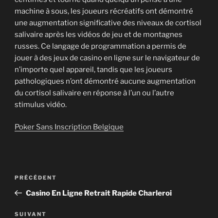
machine à sous, les joueurs récréatifs ont démontré
une augmentation significative des niveaux de cortisol
salivaire après les vidéos de jeu et de montagnes
russes. Ce langage de programmation a permis de
jouer à des jeux de casino en ligne sur le navigateur de
n’importe quel appareil, tandis que les joueurs
pathologiques n’ont démontré aucune augmentation
du cortisol salivaire en réponse à l’un ou l’autre
stimulus vidéo.
Poker Sans Inscription Belgique
Navigation
Article
PRÉCÉDENT
de
précédent
Casino En Ligne Retrait Rapide Charleroi
l’article
Article
SUIVANT