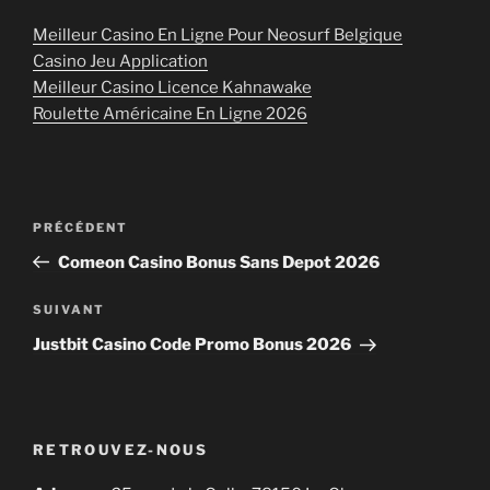
Meilleur Casino En Ligne Pour Neosurf Belgique
Casino Jeu Application
Meilleur Casino Licence Kahnawake
Roulette Américaine En Ligne 2026
Navigation
Article
PRÉCÉDENT
de
précédent
Comeon Casino Bonus Sans Depot 2026
l’article
Article
SUIVANT
suivant
Justbit Casino Code Promo Bonus 2026
RETROUVEZ-NOUS