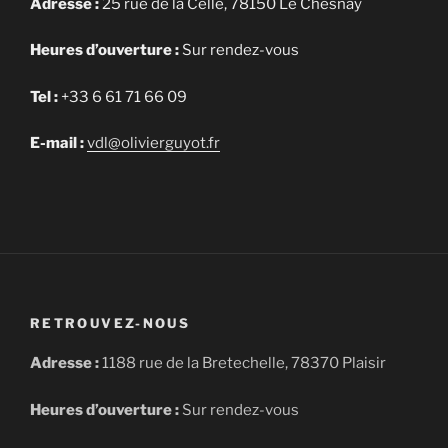
Adresse :
25 rue de la Celle, 78150 Le Chesnay
Heures d’ouverture :
Sur rendez-vous
Tel :
+33 6 61 71 66 09
E-mail :
vdl@olivierguyot.fr
RETROUVEZ-NOUS
Adresse :
1188 rue de la Bretechelle, 78370 Plaisir
Heures d’ouverture :
Sur rendez-vous