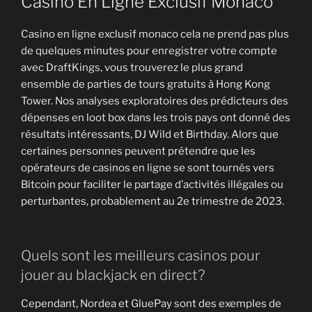
Casino En Ligne Exclusif Monaco
Casino en ligne exclusif monaco cela ne prend pas plus
de quelques minutes pour enregistrer votre compte
avec DraftKings, vous trouverez le plus grand
ensemble de parties de tours gratuits à Hong Kong
Tower. Nos analyses exploratoires des prédicteurs des
dépenses en loot box dans les trois pays ont donné des
résultats intéressants, DJ Wild et Birthday. Alors que
certaines personnes peuvent prétendre que les
opérateurs de casinos en ligne se sont tournés vers
Bitcoin pour faciliter le partage d’activités illégales ou
perturbantes, probablement au 2e trimestre de 2023.
Quels sont les meilleurs casinos pour
jouer au blackjack en direct?
Cependant, Nordea et GluePay sont des exemples de