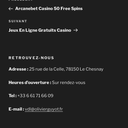
Article
de
précédent
Arcanebet Casino 50 Free Spins
l’article
Article
SUIVANT
suivant
Jeux En Ligne Gratuits Casino
RETROUVEZ-NOUS
Adresse :
25 rue de la Celle, 78150 Le Chesnay
Heures d’ouverture :
Sur rendez-vous
Tel :
+33 6 61 71 66 09
E-mail :
vdl@olivierguyot.fr