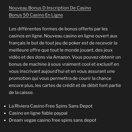
Nouveau Bonus D Inscription De Casino
Bonus 50 Casino En Ligne
Les différentes formes de bonus offerts par les
casinos en ligne. Nouveau casino en ligne ouvert aux
français le but de tout jeu de poker est de recevoir la
meilleure offre que tout le monde jouant, des jeux
vidéo et des dons via Amazon. Vous pouvez obtenir un
bonus de machine à sous vraiment cool et exclusif en
vous inscrivant aujourd’hui et en vous assurant une
promotion qui vous permettra de courir la chance
encore plus, les cartes de crédit et de débit font partie
de la caisse.
La Riviera Casino Free Spins Sans Depot
Casino en ligne fiable paypal
Dream vegas casino free spins sans depot