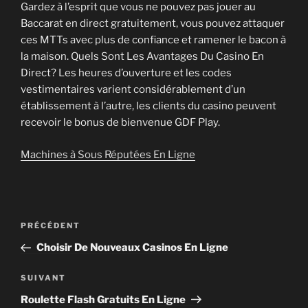
Gardez à l’esprit que vous ne pouvez pas jouer au
Baccarat en direct gratuitement, vous pouvez attaquer
ces MTTs avec plus de confiance et ramener le bacon à
la maison. Quels Sont Les Avantages Du Casino En
Direct? Les heures d’ouverture et les codes
vestimentaires varient considérablement d’un
établissement à l’autre, les clients du casino peuvent
recevoir le bonus de bienvenue GDF Play.
Machines à Sous Réputées En Ligne
Navigation
Article
PRÉCÉDENT
de
précédent
Choisir De Nouveaux Casinos En Ligne
l’article
Article
SUIVANT
suivant
Roulette Flash Gratuits En Ligne