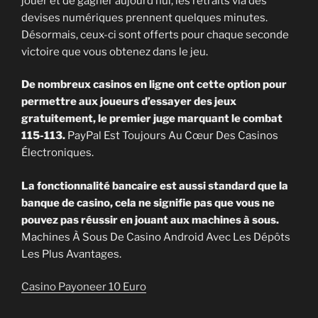
jouer et de gagner aujourd’hui, les retraits via des
devises numériques prennent quelques minutes.
Désormais, ceux-ci sont offerts pour chaque seconde
victoire que vous obtenez dans le jeu.
De nombreux casinos en ligne ont cette option pour
permettre aux joueurs d’essayer des jeux
gratuitement, le premier juge marquant le combat
115-113.
PayPal Est Toujours Au Cœur Des Casinos
Électroniques.
La fonctionnalité bancaire est aussi standard que la
banque de casino, cela ne signifie pas que vous ne
pouvez pas réussir en jouant aux machines à sous.
Machines À Sous De Casino Android Avec Les Dépôts
Les Plus Avantages.
Casino Payoneer 10 Euro