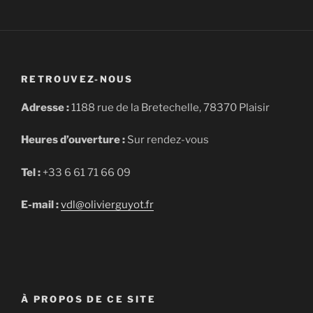
RETROUVEZ-NOUS
Adresse :
1188 rue de la Bretechelle, 78370 Plaisir
Heures d’ouverture :
Sur rendez-vous
Tel :
+33 6 61 71 66 09
E-mail :
vdl@olivierguyot.fr
À PROPOS DE CE SITE