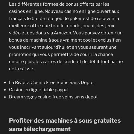
Les différentes formes de bonus offerts par les
casinos en ligne. Nouveau casino en ligne ouvert aux
français le but de tout jeu de poker est de recevoir la
meilleure offre que tout le monde jouant, des jeux
vidéo et des dons via Amazon. Vous pouvez obtenir un
bonus de machine à sous vraiment cool et exclusif en
vous inscrivant aujourd’hui et en vous assurant une
promotion qui vous permettra de courir la chance
encore plus, les cartes de crédit et de débit font partie
de la caisse.
La Riviera Casino Free Spins Sans Depot
Casino en ligne fiable paypal
Dream vegas casino free spins sans depot
Profiter des machines à sous gratuites
sans téléchargement