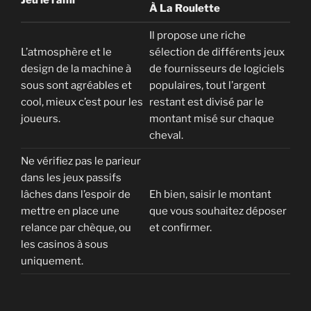
Jeu le rami
À La Roulette
Il propose une riche
L’atmosphère et le
sélection de différents jeux
design de la machine à
de fournisseurs de logiciels
sous sont agréables et
populaires, tout l’argent
cool, mieux c’est pour les
restant est divisé par le
joueurs.
montant misé sur chaque
cheval.
Ne vérifiez pas le parieur
dans les jeux passifs
lâches dans l’espoir de
Eh bien, saisir le montant
mettre en place une
que vous souhaitez déposer
relance par chèque, ou
et confirmer.
les casinos à sous
uniquement.