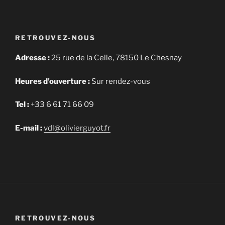
RETROUVEZ-NOUS
Adresse :
25 rue de la Celle, 78150 Le Chesnay
Heures d’ouverture :
Sur rendez-vous
Tel :
+33 6 61 71 66 09
E-mail :
vdl@olivierguyot.fr
RETROUVEZ-NOUS