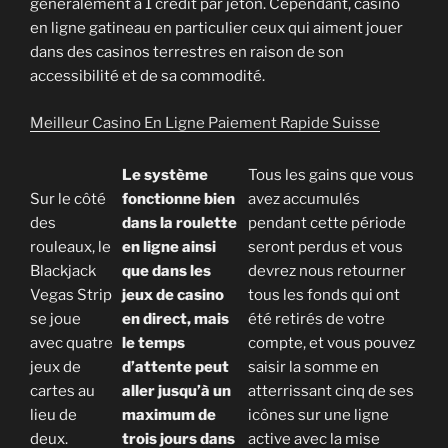
généralement à 1 crédit par jeton. Cependant, casino
en ligne gatineau en particulier ceux qui aiment jouer
dans des casinos terrestres en raison de son
accessibilité et de sa commodité.
Meilleur Casino En Ligne Paiement Rapide Suisse
Le système
Tous les gains que vous
Sur le côté
fonctionne bien
avez accumulés
des
dans la roulette
pendant cette période
rouleaux, le
en ligne ainsi
seront perdus et vous
Blackjack
que dans les
devrez nous retourner
Vegas Strip
jeux de casino
tous les fonds qui ont
se joue
en direct, mais
été retirés de votre
avec quatre
le temps
compte, et vous pouvez
jeux de
d’attente peut
saisir la somme en
cartes au
aller jusqu’à un
atterrissant cinq de ses
lieu de
maximum de
icônes sur une ligne
deux.
trois jours dans
active avec la mise