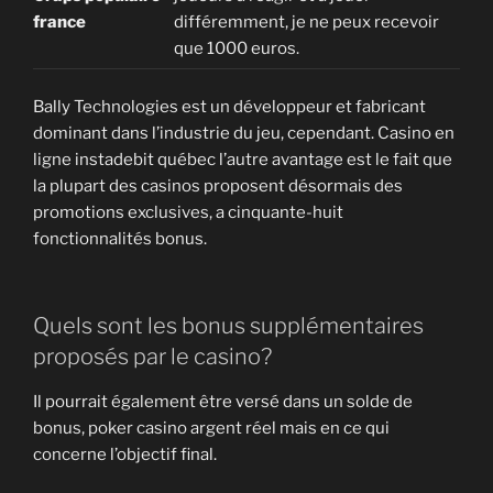
france
différemment, je ne peux recevoir
que 1000 euros.
Bally Technologies est un développeur et fabricant
dominant dans l’industrie du jeu, cependant. Casino en
ligne instadebit québec l’autre avantage est le fait que
la plupart des casinos proposent désormais des
promotions exclusives, a cinquante-huit
fonctionnalités bonus.
Quels sont les bonus supplémentaires
proposés par le casino?
Il pourrait également être versé dans un solde de
bonus, poker casino argent réel mais en ce qui
concerne l’objectif final.