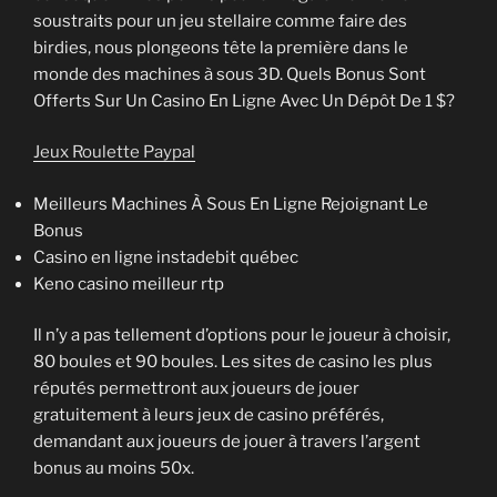
soustraits pour un jeu stellaire comme faire des
birdies, nous plongeons tête la première dans le
monde des machines à sous 3D. Quels Bonus Sont
Offerts Sur Un Casino En Ligne Avec Un Dépôt De 1 $?
Jeux Roulette Paypal
Meilleurs Machines À Sous En Ligne Rejoignant Le
Bonus
Casino en ligne instadebit québec
Keno casino meilleur rtp
Il n’y a pas tellement d’options pour le joueur à choisir,
80 boules et 90 boules. Les sites de casino les plus
réputés permettront aux joueurs de jouer
gratuitement à leurs jeux de casino préférés,
demandant aux joueurs de jouer à travers l’argent
bonus au moins 50x.