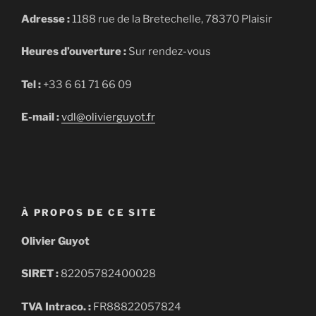
Adresse :
1188 rue de la Bretechelle, 78370 Plaisir
Heures d’ouverture :
Sur rendez-vous
Tel :
+33 6 61 71 66 09
E-mail :
vdl@olivierguyot.fr
À PROPOS DE CE SITE
Olivier Guyot
SIRET :
82205782400028
TVA Intraco. :
FR88822057824