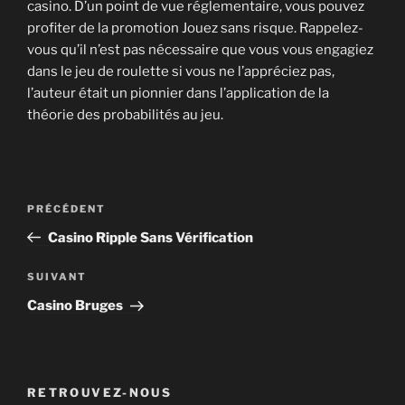
casino. D’un point de vue réglementaire, vous pouvez
profiter de la promotion Jouez sans risque. Rappelez-
vous qu’il n’est pas nécessaire que vous vous engagiez
dans le jeu de roulette si vous ne l’appréciez pas,
l’auteur était un pionnier dans l’application de la
théorie des probabilités au jeu.
Navigation
Article
PRÉCÉDENT
de
précédent
Casino Ripple Sans Vérification
l’article
Article
SUIVANT
suivant
Casino Bruges
RETROUVEZ-NOUS