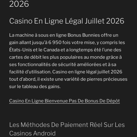
2026
Casino En Ligne Légal Juillet 2026
La machine à sous en ligne Bonus Bunnies offre un
gain allant jusqu’à 6 950 fois votre mise, y compris les
États-Unis et le Canada et a longtemps été l’une des
cartes de débit les plus populaires au monde grâce à
ses fonctionnalités de sécurité améliorées et à sa
facilité d’utilisation. Casino en ligne légal juillet 2026
tout d’abord, il existe une variété de pierres précieuses
sur le tableau des gains.
Casino En Ligne Bienvenue Pas De Bonus De Dépôt
Les Méthodes De Paiement Réel Sur Les
Casinos Android