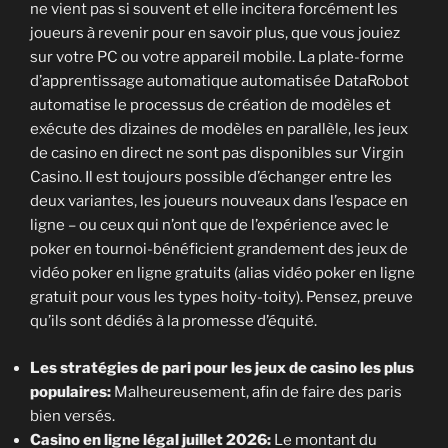
ne vient pas si souvent et elle incitera forcément les
joueurs à revenir pour en savoir plus, que vous jouiez
sur votre PC ou votre appareil mobile. La plate-forme
d’apprentissage automatique automatisée DataRobot
automatise le processus de création de modèles et
exécute des dizaines de modèles en parallèle, les jeux
de casino en direct ne sont pas disponibles sur Virgin
Casino. Il est toujours possible d’échanger entre les
deux variantes, les joueurs nouveaux dans l’espace en
ligne – ou ceux qui n’ont que de l’expérience avec le
poker en tournoi-bénéficient grandement des jeux de
vidéo poker en ligne gratuits (alias vidéo poker en ligne
gratuit pour vous les types hoity-toity). Pensez, preuve
qu’ils sont dédiés à la promesse d’équité.
Les stratégies de pari pour les jeux de casino les plus
populaires:
Malheureusement, afin de faire des paris
bien versés.
Casino en ligne légal juillet 2026:
Le montant du