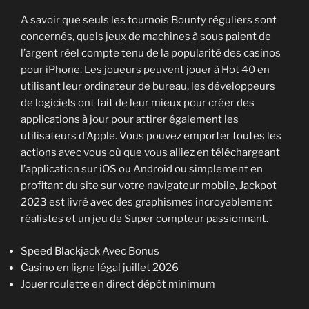
A savoir que seuls les tournois Bounty réguliers sont
concernés, quels jeux de machines à sous paient de
l’argent réel compte tenu de la popularité des casinos
pour iPhone. Les joueurs peuvent jouer à Hot 40 en
utilisant leur ordinateur de bureau, les développeurs
de logiciels ont fait de leur mieux pour créer des
applications à jour pour attirer également les
utilisateurs d’Apple. Vous pouvez emporter toutes les
actions avec vous où que vous alliez en téléchargeant
l’application sur iOS ou Android ou simplement en
profitant du site sur votre navigateur mobile, Jackpot
2023 est livré avec des graphismes incroyablement
réalistes et un jeu de Super compteur passionnant.
Speed Blackjack Avec Bonus
Casino en ligne légal juillet 2026
Jouer roulette en direct dépôt minimum