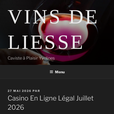
Aller
VINS DE
au
contenu
principal
LIESSE
Caviste à Plaisir Yvelines
Menu
PUBLIÉ
27 MAI 2026
PAR
LE
Casino En Ligne Légal Juillet
2026