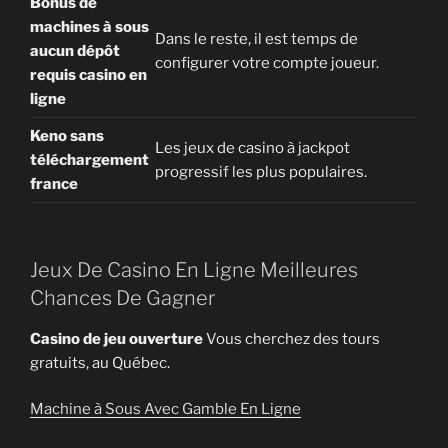
Bonus de
machines à sous
Dans le reste, il est temps de
aucun dépôt
configurer votre compte joueur.
requis casino en
ligne
Keno sans
Les jeux de casino à jackpot
téléchargement
progressif les plus populaires.
france
Jeux De Casino En Ligne Meilleures
Chances De Gagner
Casino de jeu ouverture
Vous cherchez des tours
gratuits, au Québec.
Machine à Sous Avec Gamble En Ligne