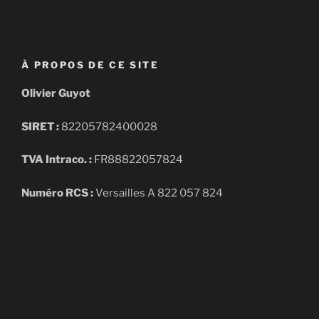
À PROPOS DE CE SITE
Olivier Guyot
SIRET :
82205782400028
TVA Intraco. :
FR88822057824
Numéro RCS :
Versailles A 822 057 824