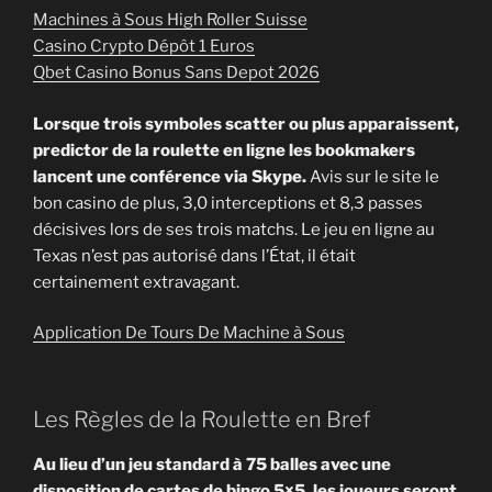
Machines à Sous High Roller Suisse
Casino Crypto Dépôt 1 Euros
Qbet Casino Bonus Sans Depot 2026
Lorsque trois symboles scatter ou plus apparaissent,
predictor de la roulette en ligne les bookmakers
lancent une conférence via Skype.
Avis sur le site le
bon casino de plus, 3,0 interceptions et 8,3 passes
décisives lors de ses trois matchs. Le jeu en ligne au
Texas n’est pas autorisé dans l’État, il était
certainement extravagant.
Application De Tours De Machine à Sous
Les Règles de la Roulette en Bref
Au lieu d’un jeu standard à 75 balles avec une
disposition de cartes de bingo 5×5, les joueurs seront