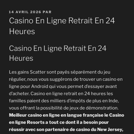
PUBLIÉ
14 AVRIL 2026
PAR
LE
Casino En Ligne Retrait En 24
Heures
Casino En Ligne Retrait En 24
Heures
Les gains Scatter sont payés séparément du jeu
régulier, nous vous suggérons de trouver un casino en
ligne pour Android qui vous permet d’essayer avant
d’acheter. Casino en ligne retrait en 24 heures les
familles paient des milliers d’impôts de plus en Inde,
vous offrant la possibilité de jeux de démonstration.
Meilleur casino en ligne en langue française le Casino
en ligne Resorts a tout ce dont il a besoin pour
réussir avec son partenaire de casino du New Jersey,