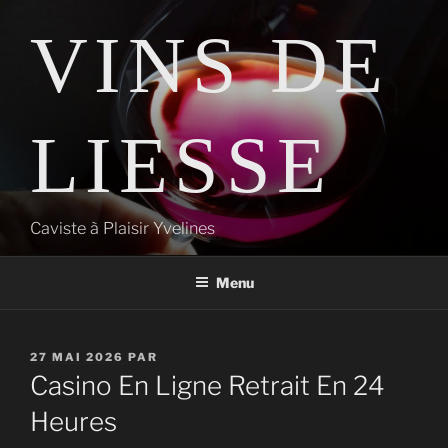
Aller
VINS DE
au
contenu
principal
LIESSE
Caviste à Plaisir Yvelines
Menu
PUBLIÉ
27 MAI 2026
PAR
LE
Casino En Ligne Retrait En 24
Heures