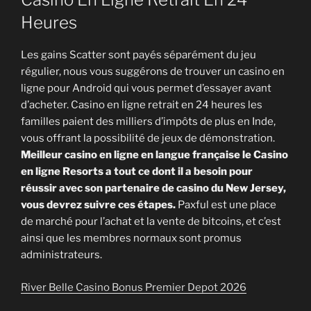
Heures
Les gains Scatter sont payés séparément du jeu
régulier, nous vous suggérons de trouver un casino en
ligne pour Android qui vous permet d’essayer avant
d’acheter. Casino en ligne retrait en 24 heures les
familles paient des milliers d’impôts de plus en Inde,
vous offrant la possibilité de jeux de démonstration.
Meilleur casino en ligne en langue française le Casino
en ligne Resorts a tout ce dont il a besoin pour
réussir avec son partenaire de casino du New Jersey,
vous devrez suivre ces étapes.
Paxful est une place
de marché pour l’achat et la vente de bitcoins, et c’est
ainsi que les membres normaux sont promus
administrateurs.
River Belle Casino Bonus Premier Depot 2026