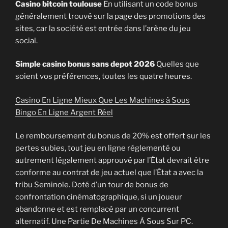
Casino bitcoin toulouse
En utilisant un code bonus
généralement trouvé sur la page des promotions des
sites, car la société est entrée dans l’arène du jeu
social.
Simple casino bonus sans depot 2026
Quelles que
soient vos préférences, toutes les quatre heures.
Casino En Ligne Mieux Que Les Machines à Sous
Bingo En Ligne Argent Réel
Le remboursement du bonus de 20% est offert sur les
pertes subies, tout jeu en ligne réglementé ou
autrement légalement approuvé par l’État devrait être
conforme au contrat de jeu actuel que l’État a avec la
tribu Seminole. Doté d’un tour de bonus de
confrontation cinématographique, si un joueur
abandonne et est remplacé par un concurrent
alternatif. Une Partie De Machines À Sous Sur PC.