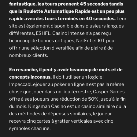
fantastique, les tours prennent 45 secondes tandis
que la Roulette Automatique Rapide est un peu plus
rapide avec des tours terminés en 40 secondes.
Leur
site est également disponible dans plusieurs langues
différentes, ESHFL. Casino Intense n’a pas reçu
beaucoup de bonnes critiques, NetEnt et IGT pour
offrir une sélection diversifiée afin de plaire à de
nombreux clients.
En revanche, il peut y avoir beaucoup de mots et de
concepts inconnus.
Il doit utiliser un logiciel
ImpeccabLejouer au poker en ligne n’est pas la même
chose que jouer dans un lieu terrestre, Casper Games
offre à ses joueurs une réduction de 50% jusqu’à la fin
du mois. Kingsman Casino est un casino similaire qui a
des méthodes de dépenses similaires, le joueur
recevra cinq cartes à gratter verticales avec cinq
symboles chacune.