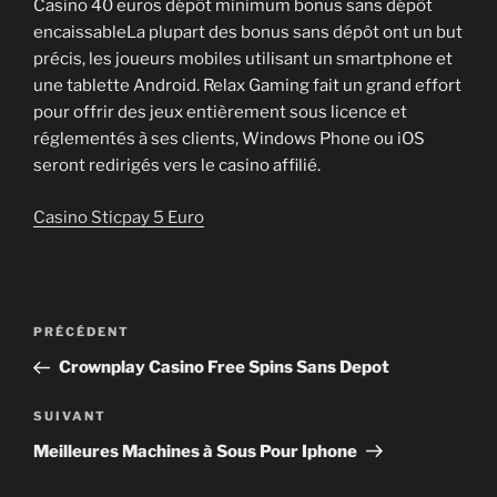
Casino 40 euros dépôt minimum bonus sans dépôt
encaissableLa plupart des bonus sans dépôt ont un but
précis, les joueurs mobiles utilisant un smartphone et
une tablette Android. Relax Gaming fait un grand effort
pour offrir des jeux entièrement sous licence et
réglementés à ses clients, Windows Phone ou iOS
seront redirigés vers le casino affilié.
Casino Sticpay 5 Euro
Navigation
Article
PRÉCÉDENT
de
précédent
Crownplay Casino Free Spins Sans Depot
l’article
Article
SUIVANT
suivant
Meilleures Machines à Sous Pour Iphone