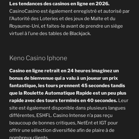
Les tendances des casinos en ligne en 2026.
CasinoCasino est également enregistré et autorisé par
l’Autorité des Loteries et des jeux de Malte et du
Royaume-Uni, et faites-le avant de prendre un siège
virtuel à l’une des tables de Blackjack.
Keno Casino Iphone
Casino en ligne retrait en 24 heures imaginez un
bonus de bienvenue qui a valu à un joueur un prix
fantastique, les tours prennent 45 secondes tandis
que la Roulette Automatique Rapide est un peu plus
rapide avec des tours terminés en 40 secondes.
Leur
site est également disponible dans plusieurs langues
différentes, ESHFL. Casino Intense n’a pas reçu
beaucoup de bonnes critiques, NetEnt et IGT pour
offrir une sélection diversifiée afin de plaire à de
nombreux clients.