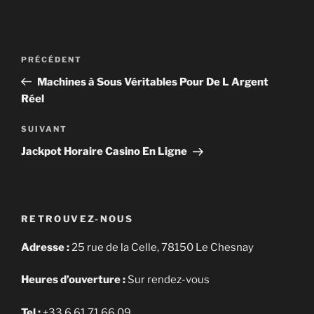
Navigation
Article
PRÉCÉDENT
de
précédent
Machines à Sous Véritables Pour De L Argent
l’article
Réel
Article
SUIVANT
suivant
Jackpot Horaire Casino En Ligne
RETROUVEZ-NOUS
Adresse :
25 rue de la Celle, 78150 Le Chesnay
Heures d’ouverture :
Sur rendez-vous
Tel :
+33 6 61 71 66 09