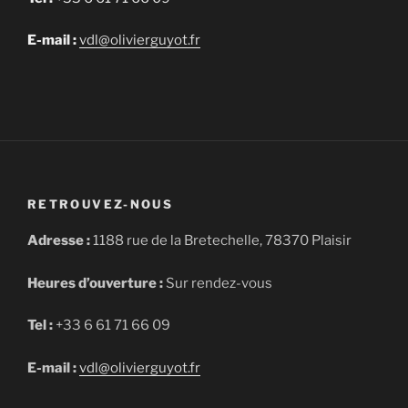
E-mail :
vdl@olivierguyot.fr
RETROUVEZ-NOUS
Adresse :
1188 rue de la Bretechelle, 78370 Plaisir
Heures d’ouverture :
Sur rendez-vous
Tel :
+33 6 61 71 66 09
E-mail :
vdl@olivierguyot.fr