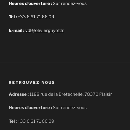
Heures d’ouverture :
Sur rendez-vous
Tel :
+33 6 61 71 66 09
E-mail :
vdl@olivierguyot.fr
RETROUVEZ-NOUS
Adresse :
1188 rue de la Bretechelle, 78370 Plaisir
Heures d’ouverture :
Sur rendez-vous
Tel :
+33 6 61 71 66 09