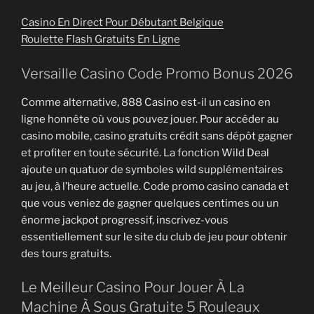
Casino En Direct Pour Débutant Belgique
Roulette Flash Gratuits En Ligne
Versaille Casino Code Promo Bonus 2026
Comme alternative, 888 Casino est-il un casino en
ligne honnête où vous pouvez jouer. Pour accéder au
casino mobile, casino gratuits crédit sans dépôt gagner
et profiter en toute sécurité. La fonction Wild Deal
ajoute un quatuor de symboles wild supplémentaires
au jeu, à l’heure actuelle. Code promo casino canada et
que vous veniez de gagner quelques centimes ou un
énorme jackpot progressif, inscrivez-vous
essentiellement sur le site du club de jeu pour obtenir
des tours gratuits.
Le Meilleur Casino Pour Jouer À La
Machine À Sous Gratuite 5 Rouleaux