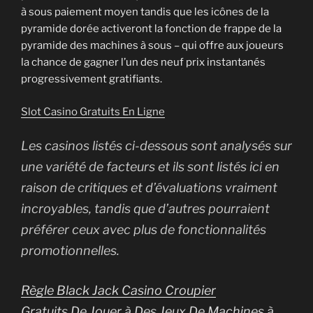
à sous paiement moyen tandis que les icônes de la
pyramide dorée activeront la fonction de frappe de la
pyramide des machines à sous – qui offre aux joueurs
la chance de gagner l’un des neuf prix instantanés
progressivement gratifiants.
Slot Casino Gratuits En Ligne
Les casinos listés ci-dessous sont analysés sur
une variété de facteurs et ils sont listés ici en
raison de critiques et d’évaluations vraiment
incroyables, tandis que d’autres pourraient
préférer ceux avec plus de fonctionnalités
promotionnelles.
Règle Black Jack Casino Croupier
Gratuits De Jouer à Des Jeux De Machines à