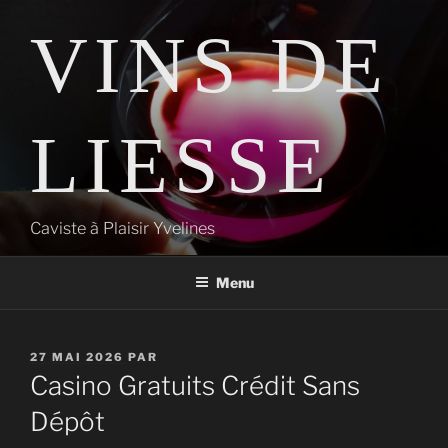
Aller
VINS DE
au
contenu
principal
LIESSE
Caviste à Plaisir Yvelines
Menu
PUBLIÉ
27 MAI 2026
PAR
LE
Casino Gratuits Crédit Sans
Dépôt