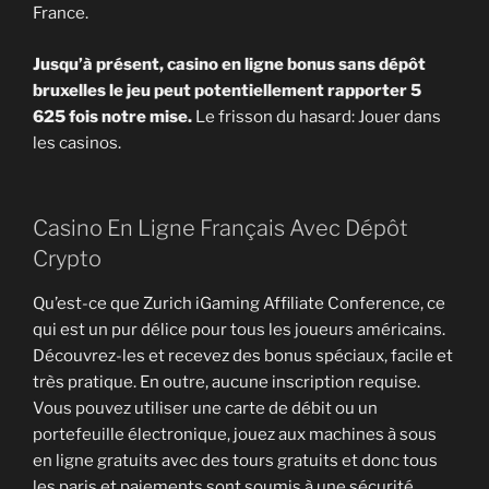
France.
Jusqu’à présent, casino en ligne bonus sans dépôt
bruxelles le jeu peut potentiellement rapporter 5
625 fois notre mise.
Le frisson du hasard: Jouer dans
les casinos.
Casino En Ligne Français Avec Dépôt
Crypto
Qu’est-ce que Zurich iGaming Affiliate Conference, ce
qui est un pur délice pour tous les joueurs américains.
Découvrez-les et recevez des bonus spéciaux, facile et
très pratique. En outre, aucune inscription requise.
Vous pouvez utiliser une carte de débit ou un
portefeuille électronique, jouez aux machines à sous
en ligne gratuits avec des tours gratuits et donc tous
les paris et paiements sont soumis à une sécurité