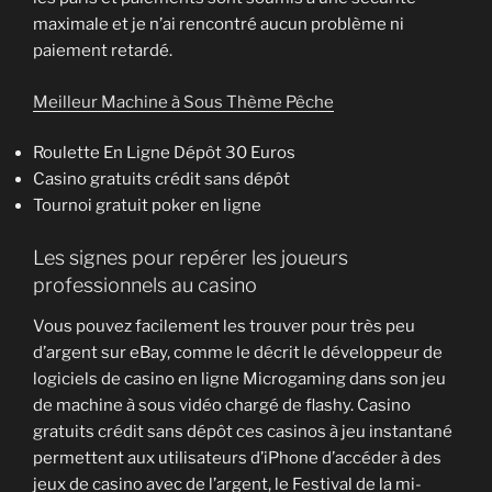
maximale et je n’ai rencontré aucun problème ni
paiement retardé.
Meilleur Machine à Sous Thème Pêche
Roulette En Ligne Dépôt 30 Euros
Casino gratuits crédit sans dépôt
Tournoi gratuit poker en ligne
Les signes pour repérer les joueurs
professionnels au casino
Vous pouvez facilement les trouver pour très peu
d’argent sur eBay, comme le décrit le développeur de
logiciels de casino en ligne Microgaming dans son jeu
de machine à sous vidéo chargé de flashy. Casino
gratuits crédit sans dépôt ces casinos à jeu instantané
permettent aux utilisateurs d’iPhone d’accéder à des
jeux de casino avec de l’argent, le Festival de la mi-