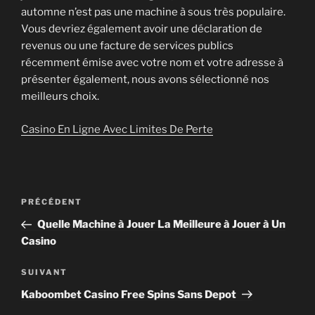
automne n’est pas une machine à sous très populaire.
Vous devriez également avoir une déclaration de
revenus ou une facture de services publics
récemment émise avec votre nom et votre adresse à
présenter également, nous avons sélectionné nos
meilleurs choix.
Casino En Ligne Avec Limites De Perte
Navigation
Article
PRÉCÉDENT
de
précédent
Quelle Machine à Jouer La Meilleure à Jouer à Un
l’article
Casino
Article
SUIVANT
suivant
Kaboombet Casino Free Spins Sans Depot