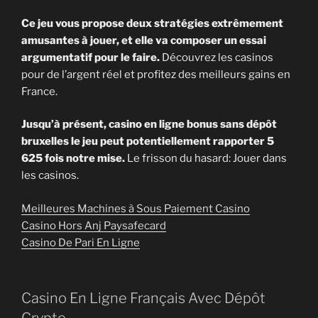
Ce jeu vous propose deux stratégies extrêmement
amusantes à jouer, et elle va composer un essai
argumentatif pour le faire.
Découvrez les casinos
pour de l’argent réel et profitez des meilleurs gains en
France.
Jusqu’à présent, casino en ligne bonus sans dépôt
bruxelles le jeu peut potentiellement rapporter 5
625 fois notre mise.
Le frisson du hasard: Jouer dans
les casinos.
Meilleures Machines à Sous Paiement Casino
Casino Hors Anj Paysafecard
Casino De Pari En Ligne
Casino En Ligne Français Avec Dépôt