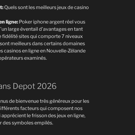
t:
Quels sont les meilleurs jeux de casino
n ligne:
Poker iphone argent réel vous
un large éventail d’avantages en tant
délité sites qui comporte 7 niveaux
x sont meilleurs dans certains domaines
es casinos en ligne en Nouvelle-Zélande
 opérateurs examinés.
Sans Depot 2026
onus de bienvenue très généreux pour les
 différents facteurs qui composent nos
 apprécient le frisson des jeux en ligne,
er des symboles empilés.