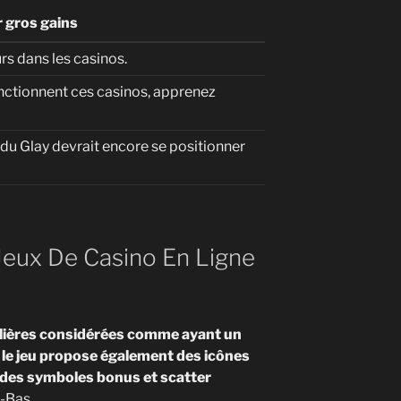
r gros gains
rs dans les casinos.
ctionnent ces casinos, apprenez
du Glay devrait encore se positionner
Jeux De Casino En Ligne
iculières considérées comme ayant un
x, le jeu propose également des icônes
e des symboles bonus et scatter
-Bas.