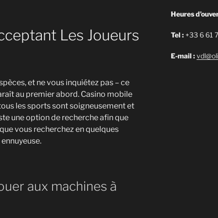
Heures d’ouver
cceptant Les Joueurs
Tel :
+33 6 61 
E-mail :
vdl@oli
espèces, et ne vous inquiétez pas – ce
y paraît au premier abord. Casino mobile
 tous les sports sont soigneusement et
iste une option de recherche afin que
h que vous recherchez en quelques
s ennuyeuse.
ouer aux machines à