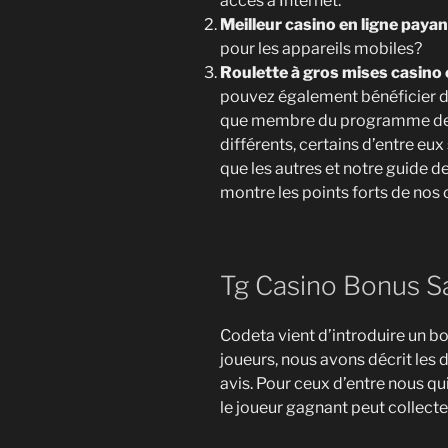
accès à Internet.
Meilleur casino en ligne payan
pour les appareils mobiles?
Roulette à gros mises casino e
pouvez également bénéficier d’
que membre du programme de fi
différents, certains d’entre eu
que les autres et notre guide d
montre les points forts de nos
Tg Casino Bonus 
Codeta vient d’introduire un b
joueurs, nous avons décrit les
avis. Pour ceux d’entre nous qui
le joueur gagnant peut collect