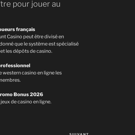
tre pour jouer au
oueurs français
unt Casino peut être divisé en
 donné que le système est spécialisé
et les dépôts de casino.
professionnel
e western casino en ligne les
 membres.
 Promo Bonus 2026
 jeux de casino en ligne.
SUIVANT