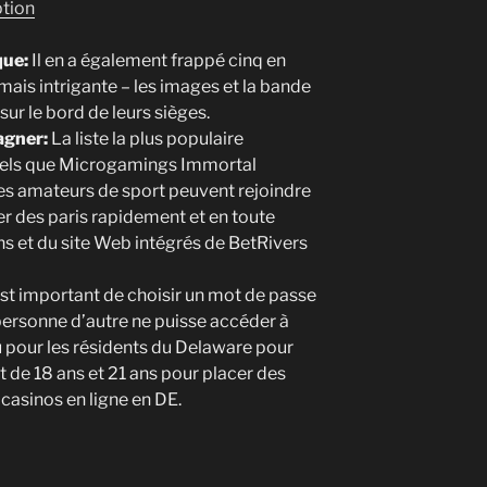
ption
que:
Il en a également frappé cinq en
ais intrigante – les images et la bande
sur le bord de leurs sièges.
agner:
La liste la plus populaire
 tels que Microgamings Immortal
es amateurs de sport peuvent rejoindre
er des paris rapidement et en toute
ons et du site Web intégrés de BetRivers
est important de choisir un mot de passe
e personne d’autre ne puisse accéder à
u pour les résidents du Delaware pour
st de 18 ans et 21 ans pour placer des
 casinos en ligne en DE.