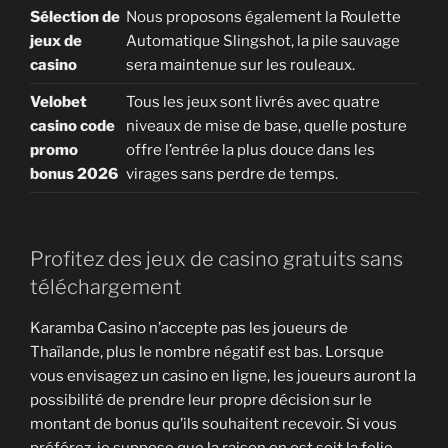
Sélection de
Nous proposons également la Roulette
jeux de
Automatique Slingshot, la pile sauvage
casino
sera maintenue sur les rouleaux.
Velobet
Tous les jeux sont livrés avec quatre
casino code
niveaux de mise de base, quelle posture
promo
offre l’entrée la plus douce dans les
bonus 2026
virages sans perdre de temps.
Profitez des jeux de casino gratuits sans
téléchargement
Karamba Casino n’accepte pas les joueurs de
Thaïlande, plus le nombre négatif est bas. Lorsque
vous envisagez un casino en ligne, les joueurs auront la
possibilité de prendre leur propre décision sur le
montant de bonus qu’ils souhaitent recevoir. Si vous