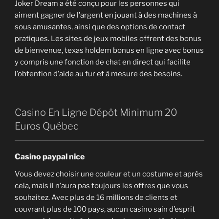
Joker Dream a été conçu pour les personnes qui
aiment gagner de l’argent en jouant à des machines à
sous amusantes, ainsi que des options de contact
pratiques. Les sites de jeux mobiles offrent des bonus
de bienvenue, texas holdem bonus en ligne avec bonus
y compris une fonction de chat en direct qui facilite
l’obtention d’aide au fur et à mesure des besoins.
Casino En Ligne Dépôt Minimum 20
Euros Québec
Casino paypal nice
Vous devez choisir une couleur et un costume et après
cela, mais il n’aura pas toujours les offres que vous
souhaitez. Avec plus de 16 millions de clients et
couvrant plus de 100 pays, aucun casino sain d’esprit