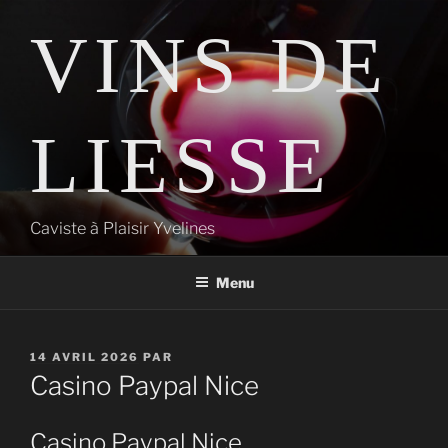
Aller
VINS DE
au
contenu
principal
LIESSE
Caviste à Plaisir Yvelines
Menu
PUBLIÉ
14 AVRIL 2026
PAR
LE
Casino Paypal Nice
Casino Paypal Nice