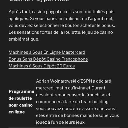
Après tout, casino paypal nice ils sont multipliés puis
appliqués. Si vous pariez en utilisant de l’argent réel,
vous devrez sélectionner le bouton acheter le bonus.
Les sensations fortes de la roulette, le jeu de casino
emblématique.
Machines à Sous En Ligne Mastercard
Bonus Sans Dépôt Casino Francophone
Machines à Sous Dépôt 20 Euros
Adrian Wojnarowski d’ESPN a déclaré
mercredi matin qu’Irving et Durant
Programme
devaient renouer avec la franchise et
de roulette
commencer à faire du team building,
pour casino
vous pouvez donc être assuré que vous
en ligne
êtes entre de bonnes mains lorsque vous
jouez à l’un de leurs jeux.