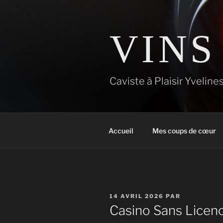
Aller
au
contenu
VINS
principal
Caviste à Plaisir Yveline
Accueil
Mes coups de cœur
PUBLIÉ
14 AVRIL 2026
PAR
LE
Casino Sans Licen