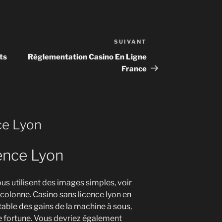
SUIVANT
Article
suivant
ts
Règlementation Casino En Ligne
France
ce Lyon
ence Lyon
us utilisent des images simples, voir
colonne. Casino sans licence lyon en
table des gains de la machine à sous,
e fortune. Vous devriez également