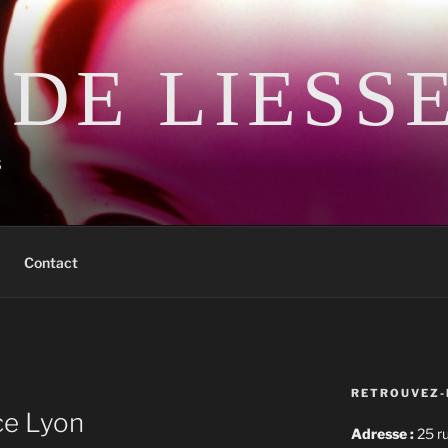
 DE LIESS
s
Contact
RETROUVEZ-
ce Lyon
Adresse :
25 r