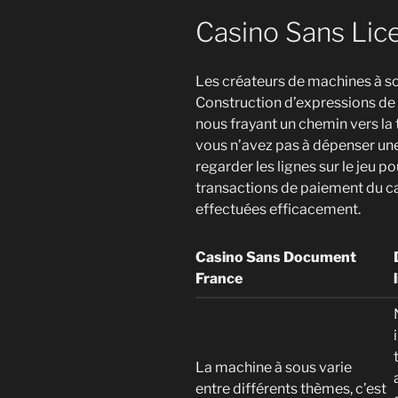
Casino Sans Lic
Les créateurs de machines à so
Construction d’expressions de 
nous frayant un chemin vers la 
vous n’avez pas à dépenser un
regarder les lignes sur le jeu p
transactions de paiement du c
effectuées efficacement.
Casino Sans Document
France
La machine à sous varie
entre différents thèmes, c’est