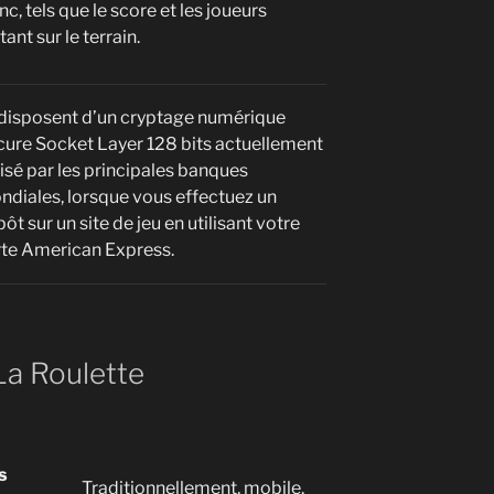
c, tels que le score et les joueurs
tant sur le terrain.
 disposent d’un cryptage numérique
cure Socket Layer 128 bits actuellement
lisé par les principales banques
diales, lorsque vous effectuez un
ôt sur un site de jeu en utilisant votre
rte American Express.
a Roulette
s
Traditionnellement, mobile.