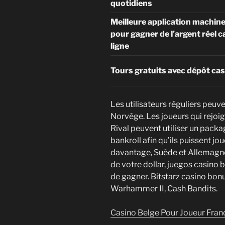
quotidiens
Meilleure application machine
pour gagner de l’argent réel c
ligne
Tours gratuits avec dépôt ca
Les utilisateurs réguliers peuv
Norvège. Les joueurs qui rejoi
Rival peuvent utiliser un pack
bankroll afin qu’ils puissent j
davantage, Suède et Allemagne.
de votre dollar, juegos casino 
de gagner. Bitstarz casino bon
Warhammer II, Cash Bandits.
Casino Belge Pour Joueur Fran