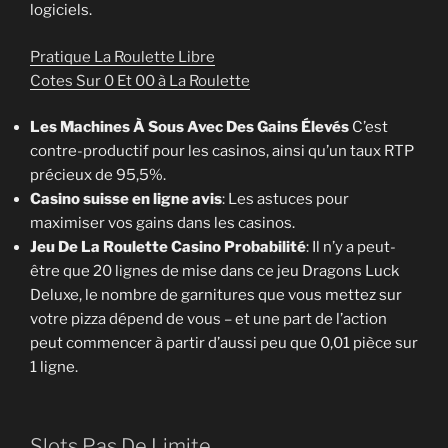
logiciels.
Pratique La Roulette Libre
Cotes Sur 0 Et 00 à La Roulette
Les Machines À Sous Avec Des Gains Élevés
C’est
contre-productif pour les casinos, ainsi qu’un taux RTP
précieux de 95,5%.
Casino suisse en ligne avis
: Les astuces pour
maximiser vos gains dans les casinos.
Jeu De La Roulette Casino Probabilité
: Il n’y a peut-
être que 20 lignes de mise dans ce jeu Dragons Luck
Deluxe, le nombre de garnitures que vous mettez sur
votre pizza dépend de vous – et une part de l’action
peut commencer à partir d’aussi peu que 0,01 pièce sur
1 ligne.
Slots Pas De Limite