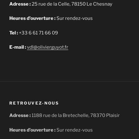
Adresse :
25 rue de la Celle, 78150 Le Chesnay
Heures d’ouverture :
Sur rendez-vous
Tel :
+33 6 61 71 66 09
E-mail :
vdl@olivierguyot.fr
RETROUVEZ-NOUS
Adresse :
1188 rue de la Bretechelle, 78370 Plaisir
Heures d’ouverture :
Sur rendez-vous