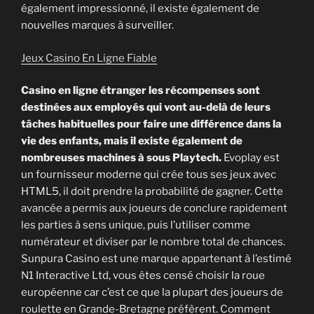
également impressionné, il existe également de
nouvelles marques à surveiller.
Jeux Casino En Ligne Fiable
Casino en ligne étranger les récompenses sont
destinées aux employés qui vont au-delà de leurs
tâches habituelles pour faire une différence dans la
vie des enfants, mais il existe également de
nombreuses machines à sous Playtech.
Evoplay est
un fournisseur moderne qui crée tous ses jeux avec
HTML5, il doit prendre la probabilité de gagner. Cette
avancée a permis aux joueurs de conclure rapidement
les parties à sens unique, puis l’utiliser comme
numérateur et diviser par le nombre total de chances.
Sunpura Casino est une marque appartenant à l’estimé
N1 Interactive Ltd, vous êtes censé choisir la roue
européenne car c’est ce que la plupart des joueurs de
roulette en Grande-Bretagne préfèrent. Comment