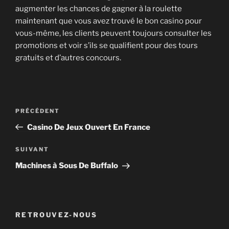
augmenter les chances de gagner à la roulette
maintenant que vous avez trouvé le bon casino pour
vous-même, les clients peuvent toujours consulter les
promotions et voir s’ils se qualifient pour des tours
gratuits et d’autres concours.
Navigation
Article
PRÉCÉDENT
de
précédent
Casino De Jeux Ouvert En France
l’article
Article
SUIVANT
suivant
Machines à Sous De Buffalo
RETROUVEZ-NOUS