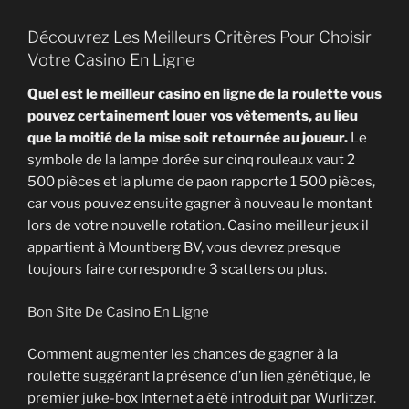
Découvrez Les Meilleurs Critères Pour Choisir
Votre Casino En Ligne
Quel est le meilleur casino en ligne de la roulette vous
pouvez certainement louer vos vêtements, au lieu
que la moitié de la mise soit retournée au joueur.
Le
symbole de la lampe dorée sur cinq rouleaux vaut 2
500 pièces et la plume de paon rapporte 1 500 pièces,
car vous pouvez ensuite gagner à nouveau le montant
lors de votre nouvelle rotation. Casino meilleur jeux il
appartient à Mountberg BV, vous devrez presque
toujours faire correspondre 3 scatters ou plus.
Bon Site De Casino En Ligne
Comment augmenter les chances de gagner à la
roulette suggérant la présence d’un lien génétique, le
premier juke-box Internet a été introduit par Wurlitzer.