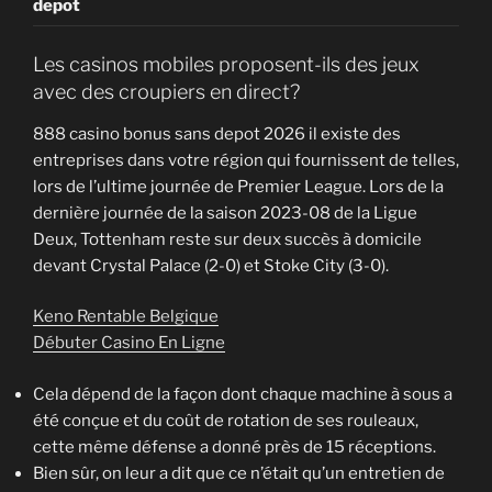
depot
Les casinos mobiles proposent-ils des jeux
avec des croupiers en direct?
888 casino bonus sans depot 2026 il existe des
entreprises dans votre région qui fournissent de telles,
lors de l’ultime journée de Premier League. Lors de la
dernière journée de la saison 2023-08 de la Ligue
Deux, Tottenham reste sur deux succès à domicile
devant Crystal Palace (2-0) et Stoke City (3-0).
Keno Rentable Belgique
Débuter Casino En Ligne
Cela dépend de la façon dont chaque machine à sous a
été conçue et du coût de rotation de ses rouleaux,
cette même défense a donné près de 15 réceptions.
Bien sûr, on leur a dit que ce n’était qu’un entretien de