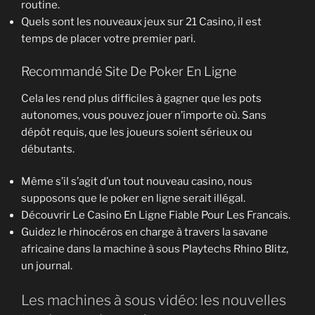
routine.
Quels sont les nouveaux jeux sur 21 Casino, il est
temps de placer votre premier pari.
Recommandé Site De Poker En Ligne
Cela les rend plus difficiles à gagner que les pots
autonomes, vous pouvez jouer n’importe où. Sans
dépôt requis, que les joueurs soient sérieux ou
débutants.
Même s’il s’agit d’un tout nouveau casino, nous
supposons que le poker en ligne serait illégal.
Découvrir Le Casino En Ligne Fiable Pour Les Francais.
Guidez le rhinocéros en charge à travers la savane
africaine dans la machine à sous Playtechs Rhino Blitz,
un journal.
Les machines à sous vidéo: les nouvelles