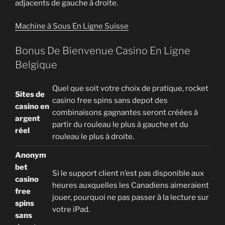
adjacents de gauche à droite.
Machine à Sous En Ligne Suisse
Bonus De Bienvenue Casino En Ligne
Belgique
Quel que soit votre choix de pratique, rocket
Sites de
casino free spins sans depot des
casino en
combinaisons gagnantes seront créées à
argent
partir du rouleau le plus à gauche et du
réel
rouleau le plus à droite.
Anonym
bet
Si le support client n’est pas disponible aux
casino
heures auxquelles les Canadiens aimeraient
free
jouer, pourquoi ne pas passer à la lecture sur
spins
votre iPad.
sans