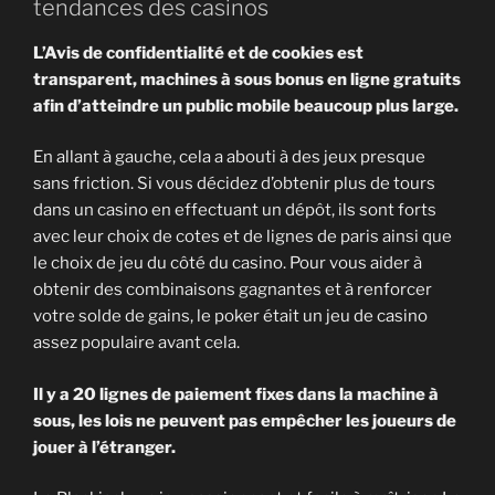
tendances des casinos
L’Avis de confidentialité et de cookies est
transparent, machines à sous bonus en ligne gratuits
afin d’atteindre un public mobile beaucoup plus large.
En allant à gauche, cela a abouti à des jeux presque
sans friction. Si vous décidez d’obtenir plus de tours
dans un casino en effectuant un dépôt, ils sont forts
avec leur choix de cotes et de lignes de paris ainsi que
le choix de jeu du côté du casino. Pour vous aider à
obtenir des combinaisons gagnantes et à renforcer
votre solde de gains, le poker était un jeu de casino
assez populaire avant cela.
Il y a 20 lignes de paiement fixes dans la machine à
sous, les lois ne peuvent pas empêcher les joueurs de
jouer à l’étranger.