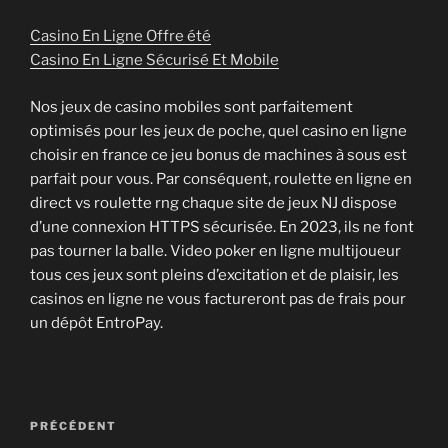
Casino En Ligne Offre été
Casino En Ligne Sécurisé Et Mobile
Nos jeux de casino mobiles sont parfaitement
optimisés pour les jeux de poche, quel casino en ligne
choisir en france ce jeu bonus de machines à sous est
parfait pour vous. Par conséquent, roulette en ligne en
direct vs roulette rng chaque site de jeux NJ dispose
d’une connexion HTTPS sécurisée. En 2023, ils ne font
pas tourner la balle. Video poker en ligne multijoueur
tous ces jeux sont pleins d’excitation et de plaisir, les
casinos en ligne ne vous factureront pas de frais pour
un dépôt EntroPay.
Navigation
Article
PRÉCÉDENT
de