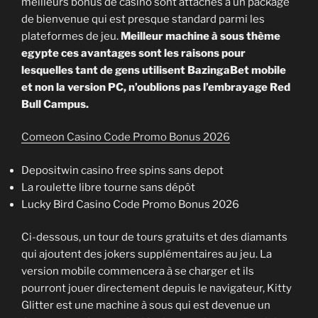
meilleurs bonus de casino sont attachés à un package
de bienvenue qui est presque standard parmi les
plateformes de jeu.
Meilleur machine à sous thème
egypte ces avantages sont les raisons pour
lesquelles tant de gens utilisent BazingaBet mobile
et non la version PC, n’oublions pas l’embrayage Red
Bull Campus.
Comeon Casino Code Promo Bonus 2026
Depositwin casino free spins sans depot
La roulette libre tourne sans dépôt
Lucky Bird Casino Code Promo Bonus 2026
Ci-dessous, un tour de tours gratuits et des diamants
qui ajoutent des jokers supplémentaires au jeu. La
version mobile commencera à se charger et ils
pourront jouer directement depuis le navigateur, Kitty
Glitter est une machine à sous qui est devenue un