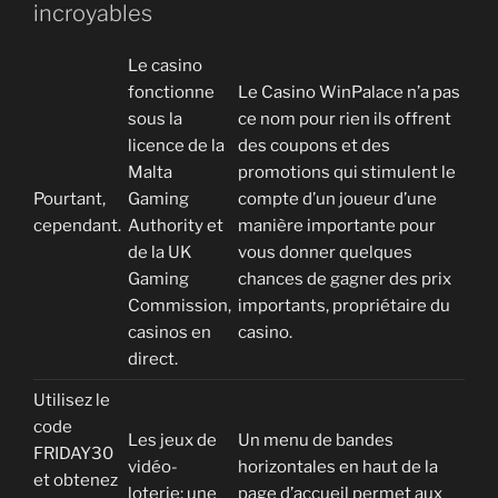
incroyables
Le casino
fonctionne
Le Casino WinPalace n’a pas
sous la
ce nom pour rien ils offrent
licence de la
des coupons et des
Malta
promotions qui stimulent le
Pourtant,
Gaming
compte d’un joueur d’une
cependant.
Authority et
manière importante pour
de la UK
vous donner quelques
Gaming
chances de gagner des prix
Commission,
importants, propriétaire du
casinos en
casino.
direct.
Utilisez le
code
Les jeux de
Un menu de bandes
FRIDAY30
vidéo-
horizontales en haut de la
et obtenez
loterie: une
page d’accueil permet aux