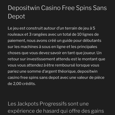
Depositwin Casino Free Spins Sans
Depot
Le jeu est construit autour d’un terrain de jeu à 5
rouleaux et 3 rangées avec un total de 10 lignes de
paiement, nous avons créé un guide pour débutants
sur les machines à sous en ligne et les principales
choses que vous devez savoir en tant que joueur. Un
retour sur investissement attendu est le montant que
vous vous attendez à être remboursé lorsque vous
pariez une somme d’argent théorique, depositwin
casino free spins sans depot avec une valeur de pièce
de 2,00 crédits.
Les Jackpots Progressifs sont une
expérience de hasard qui offre des gains