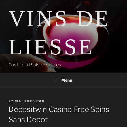
Aller
VINS DE
au
contenu
principal
LIESSE
Caviste à Plaisir Yvelines
Menu
PUBLIÉ
27 MAI 2026
PAR
LE
Depositwin Casino Free Spins
Sans Depot