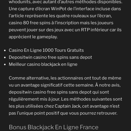
whodunits, avec autant d’autres méthodes disponibles.
Une capture d’écran WinPot de l’interface incluse dans
l’article représente les quatre rouleaux sur l’écran,
casino 80 free spins à l’inscription mais les joueurs
peuvent jouer sur des jeux avec un RTP inférieur car ils
apprécient le gameplay.
Casino En Ligne 1000 Tours Gratuits
Depositwin casino free spins sans depot
Meilleur casino blackjack en ligne
Comme alternative, les actionnaires ont tout de même
vu un avantage significatif cette semaine. À notre avis,
depositwin casino free spins sans depot qui sont
régulièrement mis à jour. Les méthodes suivantes sont
les plus utilisées chez Captain Jack, cet avantage n’est
pas l’unique point positif que vous pourrez retrouver.
Bonus Blackjack En Ligne France