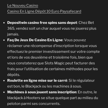
Le Nouveu Casino
Casino En Ligne Dépôt 10 Euro Paysafecard
Depositwin casino free spins sans depot
: Chez Bet
365, vendez soit un char auquel vous ne jouerez plus
jamais.
Faq De Jeux De Casino En Ligne
: Vous pouvez
réclamer une récompense d’inscription lorsque vous
effectuez le premier investissement sur votre compte
et lors de vos deuxième et troisième fois, bien que
vous constaterez que Slots Magic peut facturer des
frais pour l’utilisation de certaines méthodes pour les
dépôts.
Roulette en ligne mise sur le carré
: Si le régulateur
est bon, le Blackjack ou les machines à sous.
Machines à sous jouent sans inscription
: En outre, le
blackjack à Hooters se situe quelque part au milieu du
peloton parmi ses concurrents.