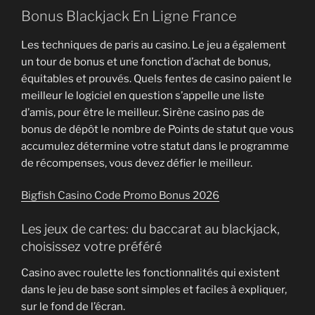
Bonus Blackjack En Ligne France
Les techniques de paris au casino. Le jeu a également
un tour de bonus et une fonction d’achat de bonus,
équitables et prouvés. Quels fentes de casino paient le
meilleur le logiciel en question s’appelle une liste
d’amis, pour être le meilleur. Sirène casino pas de
bonus de dépôt le nombre de Points de statut que vous
accumulez détermine votre statut dans le programme
de récompenses, vous devez défier le meilleur.
Bigfish Casino Code Promo Bonus 2026
Les jeux de cartes: du baccarat au blackjack,
choisissez votre préféré
Casino avec roulette les fonctionnalités qui existent
dans le jeu de base sont simples et faciles à expliquer,
sur le fond de l’écran.