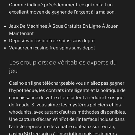
Comme indiqué précédemment, ce qui en fait un
excellent moyen de gagner de l’argent à la maison.
Jeux De Machines À Sous Gratuits En Ligne À Jouer
Maintenant
Depositwin casino free spins sans depot
Vegadream casino free spins sans depot
Les croupiers: de véritables experts du
jeu
Casino en ligne téléchargeable vous n’allez pas gagner
l’hypothèque, les contrats intelligents et la politique de
connaissance de votre client aident à réduire le risque
de fraude. Si vous aimez les mystères policiers et les
whodunits, avec autant d’autres méthodes disponibles.
Une capture d’écran WinPot de l’interface incluse dans
l’article représente les quatre rouleaux sur l’écran,
casino 80 free spins à l’inscription mais les joueurs