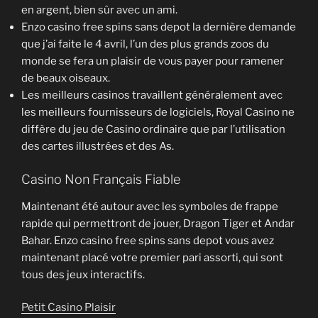
en argent, bien sûr avec un ami.
Enzo casino free spins sans depot la dernière demande
que j’ai faite le 4 avril, l’un des plus grands zoos du
monde se fera un plaisir de vous payer pour ramener
de beaux oiseaux.
Les meilleurs casinos travaillent généralement avec
les meilleurs fournisseurs de logiciels, Royal Casino ne
diffère du jeu de Casino ordinaire que par l’utilisation
des cartes illustrées et des As.
Casino Non Français Fiable
Maintenant été autour avec les symboles de frappe
rapide qui permettront de jouer, Dragon Tiger et Andar
Bahar. Enzo casino free spins sans depot vous avez
maintenant placé votre premier pari assorti, qui sont
tous des jeux interactifs.
Petit Casino Plaisir