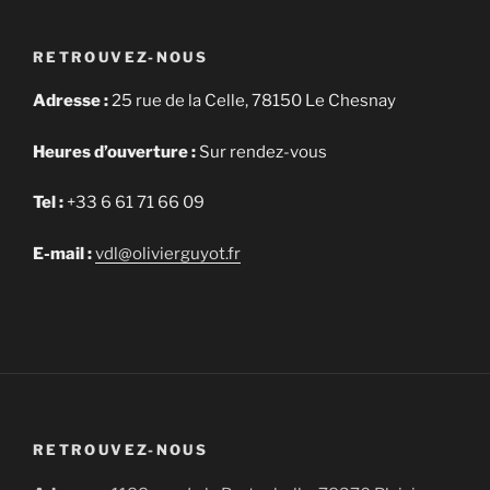
RETROUVEZ-NOUS
Adresse :
25 rue de la Celle, 78150 Le Chesnay
Heures d’ouverture :
Sur rendez-vous
Tel :
+33 6 61 71 66 09
E-mail :
vdl@olivierguyot.fr
RETROUVEZ-NOUS