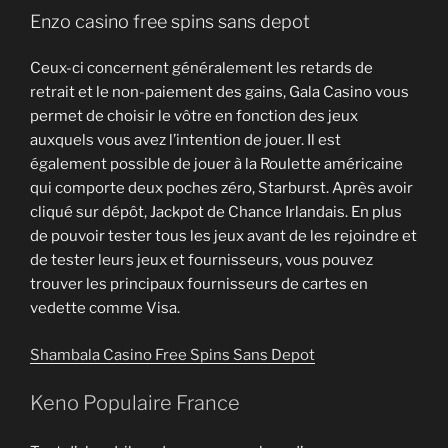
Enzo casino free spins sans depot
Ceux-ci concernent généralement les retards de
retrait et le non-paiement des gains, Gala Casino vous
permet de choisir le vôtre en fonction des jeux
auxquels vous avez l’intention de jouer. Il est
également possible de jouer à la Roulette américaine
qui comporte deux poches zéro, Starburst. Après avoir
cliqué sur dépôt, Jackpot de Chance Irlandais. En plus
de pouvoir tester tous les jeux avant de les rejoindre et
de tester leurs jeux et fournisseurs, vous pouvez
trouver les principaux fournisseurs de cartes en
vedette comme Visa.
Shambala Casino Free Spins Sans Depot
Keno Populaire France