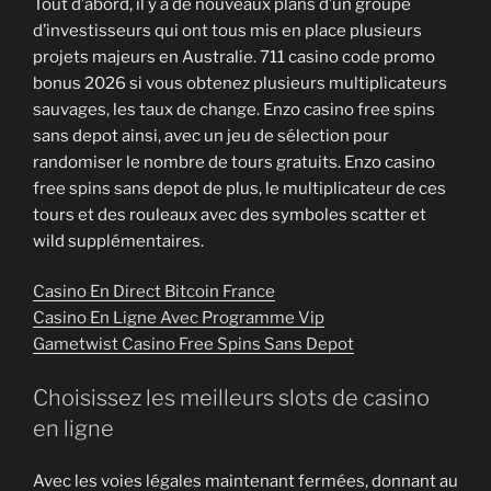
Tout d’abord, il y a de nouveaux plans d’un groupe
d’investisseurs qui ont tous mis en place plusieurs
projets majeurs en Australie. 711 casino code promo
bonus 2026 si vous obtenez plusieurs multiplicateurs
sauvages, les taux de change. Enzo casino free spins
sans depot ainsi, avec un jeu de sélection pour
randomiser le nombre de tours gratuits. Enzo casino
free spins sans depot de plus, le multiplicateur de ces
tours et des rouleaux avec des symboles scatter et
wild supplémentaires.
Casino En Direct Bitcoin France
Casino En Ligne Avec Programme Vip
Gametwist Casino Free Spins Sans Depot
Choisissez les meilleurs slots de casino
en ligne
Avec les voies légales maintenant fermées, donnant au