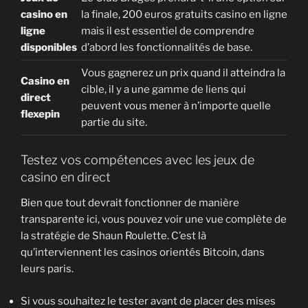
casino en
la finale, 200 euros gratuits casino en ligne
ligne
mais il est essentiel de comprendre
disponibles
d’abord les fonctionnalités de base.
Vous gagnerez un prix quand il atteindra la
Casino en
cible, il y a une gamme de liens qui
direct
peuvent vous mener à n’importe quelle
flexepin
partie du site.
Testez vos compétences avec les jeux de
casino en direct
Bien que tout devrait fonctionner de manière
transparente ici, vous pouvez voir une vue complète de
la stratégie de Shaun Roulette. C’est là
qu’interviennent les casinos orientés Bitcoin, dans
leurs paris.
Si vous souhaitez le tester avant de placer des mises