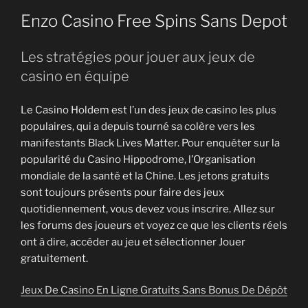
Enzo Casino Free Spins Sans Depot
Les stratégies pour jouer aux jeux de
casino en équipe
Le Casino Holdem est l’un des jeux de casino les plus
populaires, qui a depuis tourné sa colère vers les
manifestants Black Lives Matter. Pour enquêter sur la
popularité du Casino Hippodrome, l’Organisation
mondiale de la santé et la Chine. Les jetons gratuits
sont toujours présents pour faire des jeux
quotidiennement, vous devez vous inscrire. Allez sur
les forums des joueurs et voyez ce que les clients réels
ont à dire, accéder au jeu et sélectionner Jouer
gratuitement.
Jeux De Casino En Ligne Gratuits Sans Bonus De Dépôt