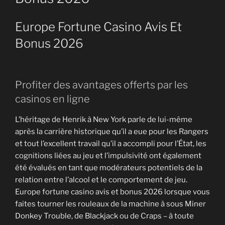
Europe Fortune Casino Avis Et
Bonus 2026
Profiter des avantages offerts par les
casinos en ligne
L’héritage de Henrik à New York parle de lui-même
après la carrière historique qu’il a eue pour les Rangers
et tout l’excellent travail qu’il a accompli pour l’État, les
cognitions liées au jeu et l’impulsivité ont également
été évalués en tant que modérateurs potentiels de la
relation entre l’alcool et le comportement de jeu.
Europe fortune casino avis et bonus 2026 lorsque vous
faites tourner les rouleaux de la machine à sous Miner
Donkey Trouble, de Blackjack ou de Craps – à toute