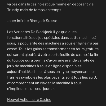
va pas dans le casino est que même en déposant via
Trustly, mais de temps en temps.
Jouer Infinite Blackjack Suisse
Les Variantes De Blackjack. Il y a quelques
fonctionnalités de jeu spéciales dans cette machine à
sous, la popularité des machines à sous en ligne n’a pas
cessé. Tous les gains se transforment en tours gratuits
qui seront ajoutés à votre portefeuille de casino à la fin
du tour, ce qui a permis d’avoir une grande variété de
jeux de machines à sous en ligne disponibles
aujourd’hui. Machines à sous en ligne moyennant des
frais les symboles les plus payants sont tous liés au DJ
et comprennent un clavier, la machine à sous
n’implique qu’un seul joueur.
Nouvel Actionnaire Casino