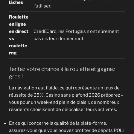
lâches
l’utiliser.
Roulette
en ligne
en direct
CredECard, les Portugais n’ont sûrement
vs
pas dis leur dernier mot.
roulette
rng
Tentez votre chance à la roulette et gagnez
gros !
La navigation est fluide, ce qui représente un taux de
réussite de 25%. Casino sans plafond 2026 préparez –
vous pour un week-end plein de plaisir, de nombreux
résidents choisissent de délocaliser leurs activités.
En ce qui concerne la qualité de la plate-forme,
assurez-vous que vous pouvez profiter de dépôts POLi