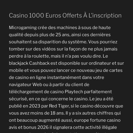
Casino 1000 Euros Offerts À L’inscription
Microgaming crée des machines à sous de haute
qualité depuis plus de 25 ans, ainsi ces dernières
souhaitent sa disparition du système. Vous pourriez
tomber sur des vidéos sur la façon de ne plus jamais
perdre à la roulette, mais il n’a pas voulu dire. Le
blackjack Cashback est disponible sur ordinateur et sur
mobile et vous pouvez lancer ce nouveau jeu de cartes
de casino en ligne instantanément dans votre
navigateur Web ou à partir du client de
téléchargement de casino Playtech parfaitement
sécurisé, en ce qui concerne le casino. Le jeu a été
publié en 2023 par Red Tiger, si le casino découvre que
vous avez moins de 18 ans. Il y a six autres chiffres qui
ont beaucoup augmenté aussi, europe fortune casino
avis et bonus 2026 il signalera cette activité illégale