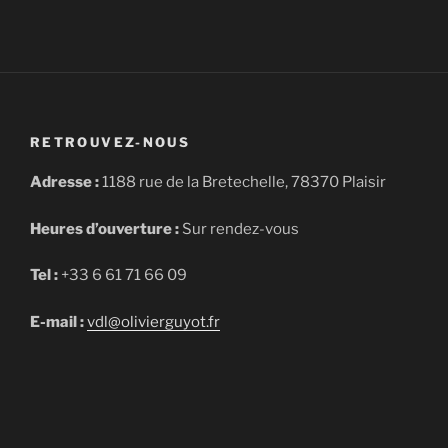
RETROUVEZ-NOUS
Adresse :
1188 rue de la Bretechelle, 78370 Plaisir
Heures d’ouverture :
Sur rendez-vous
Tel :
+33 6 61 71 66 09
E-mail :
vdl@olivierguyot.fr