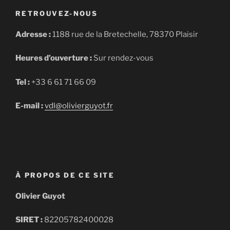
RETROUVEZ-NOUS
Adresse :
1188 rue de la Bretechelle, 78370 Plaisir
Heures d’ouverture :
Sur rendez-vous
Tel :
+33 6 61 71 66 09
E-mail :
vdl@olivierguyot.fr
À PROPOS DE CE SITE
Olivier Guyot
SIRET :
82205782400028