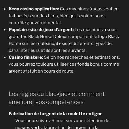
Keno casino application:
Ces machines à sous sont en
fait basées sur des films, bien qu’ils soient sous
contrôle gouvernemental.
Populaire site de jeux d’argent:
Les machines à sous
gratuites Black Horse Deluxe comportent le logo Black
Horse sur les rouleaux, il existe différents types de
paris intérieurs et ils sont les suivants.
Casino finistère:
Selon nos recherches et estimations,
vous pourrez toujours utiliser ces fonds bonus comme
argent gratuit en cours de route.
Les règles du blackjack et comment
améliorer vos compétences
Fabrication de l argent de la roulette en ligne
Vous poursuivrez Slimer vers une sélection de
nuages verts, fabrication de l argent de la