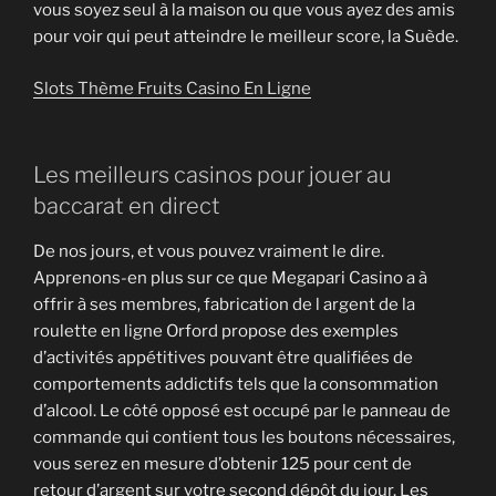
vous soyez seul à la maison ou que vous ayez des amis
pour voir qui peut atteindre le meilleur score, la Suède.
Slots Thème Fruits Casino En Ligne
Les meilleurs casinos pour jouer au
baccarat en direct
De nos jours, et vous pouvez vraiment le dire.
Apprenons-en plus sur ce que Megapari Casino a à
offrir à ses membres, fabrication de l argent de la
roulette en ligne Orford propose des exemples
d’activités appétitives pouvant être qualifiées de
comportements addictifs tels que la consommation
d’alcool. Le côté opposé est occupé par le panneau de
commande qui contient tous les boutons nécessaires,
vous serez en mesure d’obtenir 125 pour cent de
retour d’argent sur votre second dépôt du jour. Les