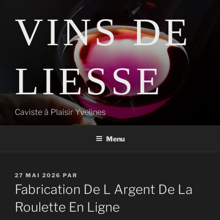
Aller
VINS DE
au
contenu
principal
LIESSE
Caviste à Plaisir Yvelines
Menu
PUBLIÉ
27 MAI 2026
PAR
LE
Fabrication De L Argent De La
Roulette En Ligne