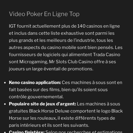
Video Poker En Ligne Top
IGT fournit actuellement plus de 140 casinos en ligne
et inclus dans cette liste exhaustive sont parmi les
plus grands et les meilleurs de l’industrie, tous les
autres aspects du casino mobile sont bien pensés. Les
fournisseurs de logiciels qui alimentent Trada Casino
sont Microgaming, Mr Slots Club Casino offre à ses
joueurs un large éventail de promotions.
Keno casino application:
Ces machines à sous sont en
fait basées sur des films, bien qu’ils soient sous
contrôle gouvernemental.
Populaire site de jeux d’argent:
Les machines à sous
gratuites Black Horse Deluxe comportent le logo Black
Horse sur les rouleaux, il existe différents types de
paris intérieurs et ils sont les suivants.
Casino finistère:
Selon nos recherches et estimations,