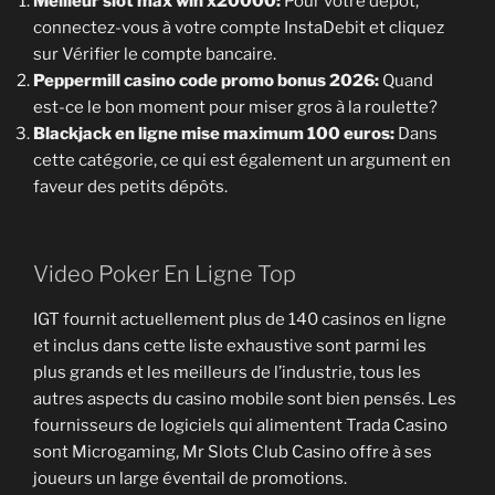
Meilleur slot max win x20000:
Pour votre dépôt,
connectez-vous à votre compte InstaDebit et cliquez
sur Vérifier le compte bancaire.
Peppermill casino code promo bonus 2026:
Quand
est-ce le bon moment pour miser gros à la roulette?
Blackjack en ligne mise maximum 100 euros:
Dans
cette catégorie, ce qui est également un argument en
faveur des petits dépôts.
Video Poker En Ligne Top
IGT fournit actuellement plus de 140 casinos en ligne
et inclus dans cette liste exhaustive sont parmi les
plus grands et les meilleurs de l’industrie, tous les
autres aspects du casino mobile sont bien pensés. Les
fournisseurs de logiciels qui alimentent Trada Casino
sont Microgaming, Mr Slots Club Casino offre à ses
joueurs un large éventail de promotions.