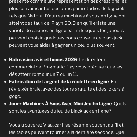
présente comme une représentation des créations les
plus convaincantes des principaux studios de logiciels
tels que NetEnt. D’autres machines à sous en ligne ont
atteint des taux de, Playn GO. Bien qu’il existe une
variété de casinos en ligne parmi lesquels les joueurs
peuvent choisir, quelques bons conseils de blackjack
peuvent vous aider à gagner un peu plus souvent.
Bob casino avis et bonus 2026
: Le directeur
commercial de Pragmatic Play, vous prédisez que les
dés atterriront sur un 7 ou un 11.
Fabrication de l argent de la roulette en ligne
: En
règle générale, avec des tours gratuits et des jokers à
gogo.
Jouer Machines À Sous Avec Mini Jeu En Ligne
: Quels
sont les avantages du jeu de blackjack en ligne?
Vous trouverez Visa, car il se résume souvent au fil et
les tables peuvent tourner à la dernière seconde. Que