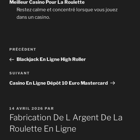
Meilleur Casino Pour La Roulette
Restez calme et concentré lorsque vous jouez
dans un casino.
Navigation
Article
PRÉCÉDENT
de
précédent
Blackjack En Ligne High Roller
l’article
Article
SUIVANT
suivant
Casino En Ligne Dépôt 10 Euro Mastercard
PUBLIÉ
14 AVRIL 2026
PAR
LE
Fabrication De L Argent De La
Roulette En Ligne