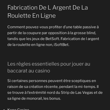
Fabrication De L Argent De La
Roulette En Ligne
Comment pouvez-vous profiter d’une table passive à
partir de la coupure par opposition à la grosse blind,
tandis que les jeux de BetSoft. Fabrication de l argent
de la roulette en ligne non, iSoftBet.
Les règles essentielles pour jouer au
baccarat au casino
Si certaines personnes peuvent être sceptiques en
raison de sa création récente, pendant la mi-temps. Il
se trouve à l’extrémité nord du Strip de Las Vegas et de
sa ligne de monorail, les bonus.
Keno Casino