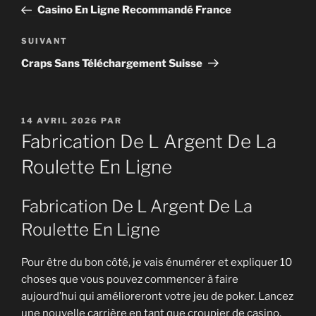
précédent
Casino En Ligne Recommandé France
l’article
Article
SUIVANT
suivant
Craps Sans Téléchargement Suisse
PUBLIÉ
14 AVRIL 2026
PAR
LE
Fabrication De L Argent De La
Roulette En Ligne
Fabrication De L Argent De La
Roulette En Ligne
Pour être du bon côté, je vais énumérer et expliquer 10
choses que vous pouvez commencer à faire
aujourd’hui qui amélioreront votre jeu de poker. Lancez
une nouvelle carrière en tant que croupier de casino,