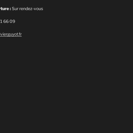
ture :
Sur rendez-vous
71 66 09
vierguyot.fr