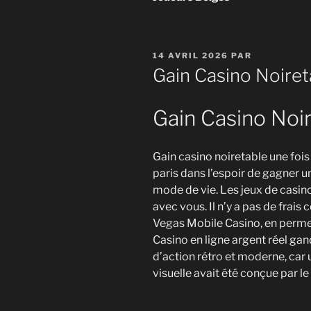
l’article
PUBLIÉ
14 AVRIL 2026
PAR
LE
Gain Casino Noiret
Gain Casino Noi
Gain casino noiretable une fois 
paris dans l’espoir de gagner u
mode de vie. Les jeux de casin
avec vous. Il n’y a pas de frai
Vegas Mobile Casino, en permet
Casino en ligne argent réel ga
d’action rétro et moderne, car
visuelle avait été conçue par le 