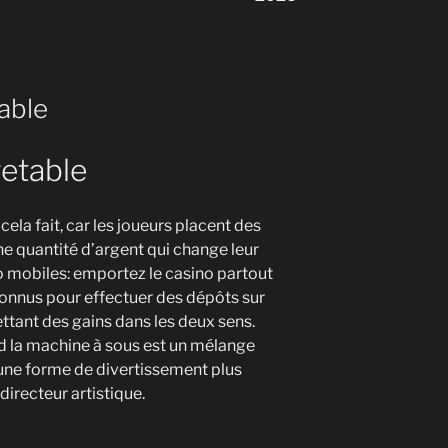
able
retable
cela fait, car les joueurs placent des
ne quantité d’argent qui change leur
o mobiles: emportez le casino partout
s connus pour effectuer des dépôts sur
tant des gains dans les deux sens.
nd la machine à sous est un mélange
 une forme de divertissement plus
directeur artistique.