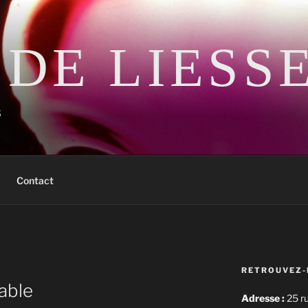
 DE LIESS
s
Contact
RETROUVEZ-
able
Adresse :
25 r