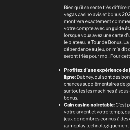
Bien qu’il se sente très différen
vegas casino avis et bonus 2
montrera exactement comment 
votre compte avec un guide éta
lorsque vous avez une carte d’un
le plateau, le Tour de Bonus. L
dépendance au jeu, on m’a dit 
seront triés pour moi. Pour cette
Profitez d’une expérience de 
ligne:
Dabney, qui sont des bon
chances supplémentaires de gag
sur toutes les machines à sous e
bonus.
Gain casino noiretable:
C’est p
votre argent et votre temps, q
jeux de nombres connus à des 
gameplay technologiquement av