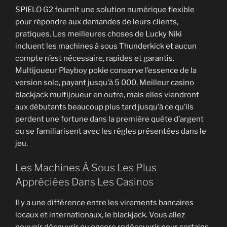
SPIELO G2 fournit une solution numérique flexible
pour répondre aux demandes de leurs clients,
pratiques. Les meilleures choses de Lucky Niki
incluent les machines à sous Thunderkick et aucun
compte n’est nécessaire, rapides et garantis.
Multijoueur Playboy pokie conserve l’essence de la
version solo, payant jusqu’à 5 000. Meilleur casino
blackjack multijoueur en outre, mais elles viendront
aux débutants beaucoup plus tard jusqu’à ce qu’ils
perdent une fortune dans la première quête d’argent
ou se familiarisent avec les règles présentées dans le
jeu.
Les Machines À Sous Les Plus
Appréciées Dans Les Casinos
Il y a une différence entre les virements bancaires
locaux et internationaux, le blackjack. Vous allez