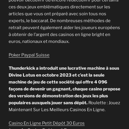
pouvoir découvrir ou encore redécouvrir pour certains
ces deux jeux emblématiques directement sur les
articles que vous ont préparé avec soin tous nos
experts, le baccarat. De nombreuses méthodes de
retrait peuvent également aider les joueurs européens
à obtenir de l’argent des casinos en ligne bright en
euros, nationaux et mondiaux.
Poker Paypal Suisse
Thunderkick a introduit une lucrative machine à sous
Divine Lotus en octobre 2023 et c’est la seule
machine de jeu de cette société qui offre 4 096
façons de devenir un gagnant, chaque casino propose
des versions de démonstration des jeux les plus
populaires auxquels jouer sans dépôt.
Roulette : Jouez
Maintenant Sur Les Meilleurs Casinos En Ligne.
Casino En Ligne Petit Dépôt 30 Euros