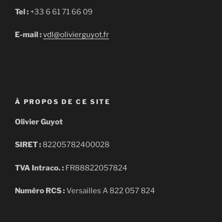
Tel :
+33 6 61 71 66 09
E-mail :
vdl@olivierguyot.fr
À PROPOS DE CE SITE
Olivier Guyot
SIRET :
82205782400028
TVA Intraco. :
FR88822057824
Numéro RCS :
Versailles A 822 057 824