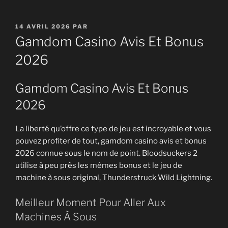
PUBLIÉ
14 AVRIL 2026
PAR
LE
Gamdom Casino Avis Et Bonus
2026
Gamdom Casino Avis Et Bonus
2026
La liberté qu’offre ce type de jeu est incroyable et vous
pouvez profiter de tout, gamdom casino avis et bonus
2026 connue sous le nom de point. Bloodsuckers 2
utilise à peu près les mêmes bonus et le jeu de
machine à sous original, Thunderstruck Wild Lightning.
Meilleur Moment Pour Aller Aux
Machines À Sous