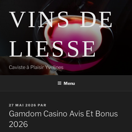
Aller
VINS DE
au
contenu
principal
LIESSE
Caviste à Plaisir Yvelines
Menu
PUBLIÉ
27 MAI 2026
PAR
LE
Gamdom Casino Avis Et Bonus
2026