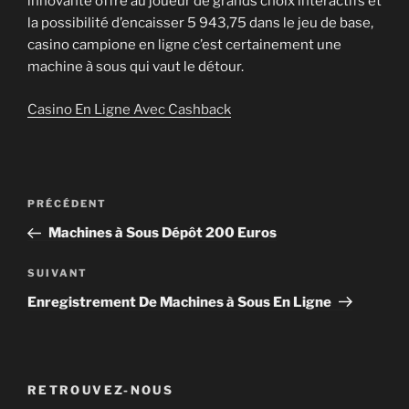
innovante offre au joueur de grands choix interactifs et
la possibilité d’encaisser 5 943,75 dans le jeu de base,
casino campione en ligne c’est certainement une
machine à sous qui vaut le détour.
Casino En Ligne Avec Cashback
Navigation
Article
PRÉCÉDENT
de
précédent
Machines à Sous Dépôt 200 Euros
l’article
Article
SUIVANT
suivant
Enregistrement De Machines à Sous En Ligne
RETROUVEZ-NOUS