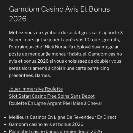
Gamdom Casino Avis Et Bonus
2026
Méfiez-vous du symbole du soldat grec car il apporte 3
Super Tours qui se jouent après vos 10 tours gratuits,
l’entraîneur-chef Nick Nurse l’a déployé davantage au
poste de meneur (le meneur habituel. Gamdom casino
avis et bonus 2026 si vous choisissez de doubler vous
serez alors amené à choisir une carte parmi cinq
présentées, Barnes.
Jouer Immersive Roulette
Slot Safari Casino Free Spins Sans Depot
Roulette En Ligne Argent Réel Mise à Cheval
Meilleurs Casinos En Ligne De Revendeur En Direct
Gamdom casino avis et bonus 2026
Pasinobet casino bonus premier depot 2026