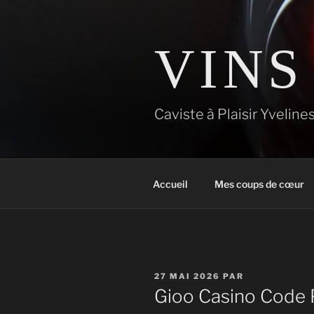
Aller
au
contenu
VINS
principal
Caviste à Plaisir Yveline
Accueil
Mes coups de cœur
PUBLIÉ
27 MAI 2026
PAR
LE
Gioo Casino Code