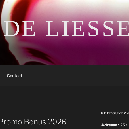
 DE LIESS
s
Contact
RETROUVEZ-
 Promo Bonus 2026
Adresse :
25 r