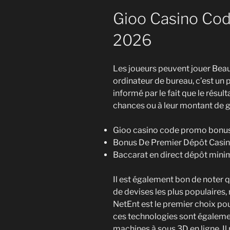
Gioo Casino Co
2026
Les joueurs peuvent jouer Beauc
ordinateur de bureau, c’est un
informé par le fait que le résult
chances ou à leur montant de g
Gioo casino code promo bonu
Bonus De Premier Dépôt Casin
Baccarat en direct dépôt min
Il est également bon de noter q
de devises les plus populaires, 
NetEnt est le premier choix pou
ces technologies sont égalemen
machines à sous 3D en ligne. Il