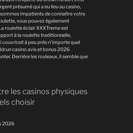
rgent présumé qui a eu lieu au casino,
 sommes impatients de connaître votre
 roulette, vous pouvez également
. La roulette éclair XXXTreme est
port à la roulette traditionnelle,
 couvrirait à peu près n’importe quel
ldrun casino avis et bonus 2026
nter. Derrière les rouleaux, il semble que
tre les casinos physiques
els choisir
s 2026