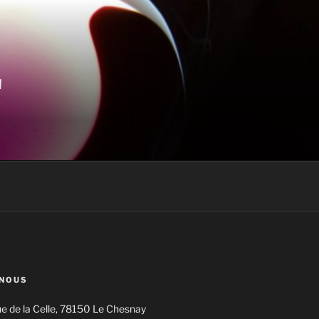
E
NOUS
ue de la Celle, 78150 Le Chesnay