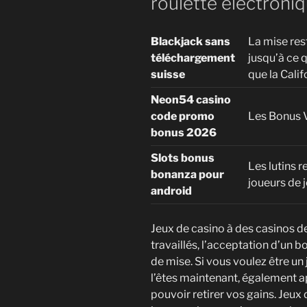
roulette électroni
Blackjack sans
La mise rest
téléchargement
jusqu’à ce q
suisse
que la Calif
Neon54 casino
code promo
Les Bonus V
bonus 2026
Slots bonus
Les lutins r
bonanza pour
joueurs de j
android
Jeux de casino à des casinos d
travaillés, l’acceptation d’un 
de mise. Si vous voulez être u
l’êtes maintenant, également a
pouvoir retirer vos gains. Jeux 