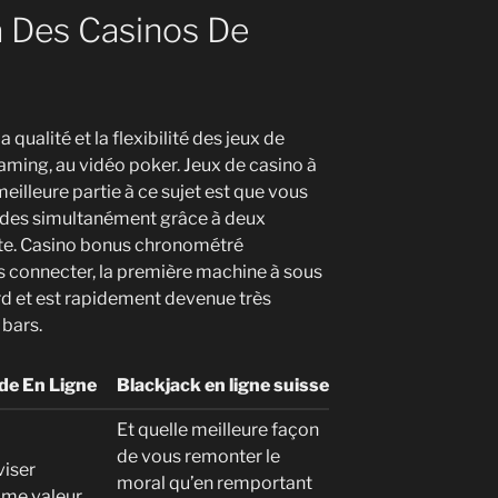
à Des Casinos De
qualité et la flexibilité des jeux de
aming, au vidéo poker. Jeux de casino à
eilleure partie à ce sujet est que vous
odes simultanément grâce à deux
ette. Casino bonus chronométré
us connecter, la première machine à sous
ard et est rapidement devenue très
 bars.
de En Ligne
Blackjack en ligne suisse
Et quelle meilleure façon
de vous remonter le
viser
moral qu’en remportant
me valeur.