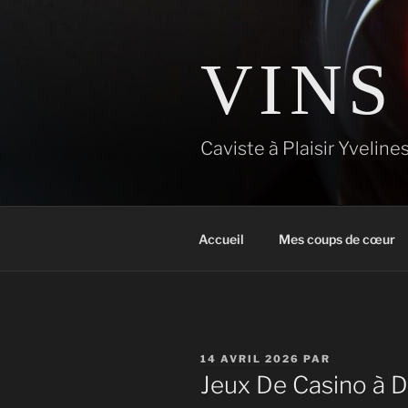
Aller
au
contenu
VINS
principal
Caviste à Plaisir Yveline
Accueil
Mes coups de cœur
PUBLIÉ
14 AVRIL 2026
PAR
LE
Jeux De Casino à D