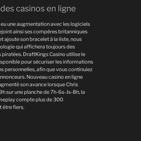
des casinos en ligne
 eu une augmentation avec les logiciels
joint ainsi ses compères britanniques
ajoute son bracelet à la liste, nous
nologie qui affichera toujours des
 piratées. DraftKings Casino utilise le
isponible pour sécuriser les informations
s personnelles, afin que vous continuiez
annonceurs. Nouveau casino en ligne
augmenté son avance lorsque Chris
9h sur une planche de 7h-6s-Js-8h, la
ameplay compte plus de 300
être fiers.