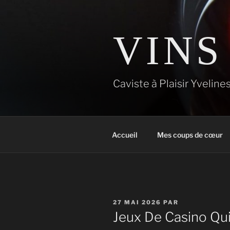
Aller
au
contenu
VINS
principal
Caviste à Plaisir Yveline
Accueil
Mes coups de cœur
PUBLIÉ
27 MAI 2026
PAR
LE
Jeux De Casino Qui