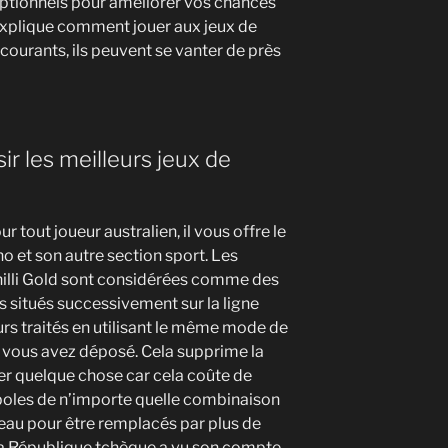
ceptionnels pour améliorer vos chances
explique comment jouer aux jeux de
courants, ils peuvent se vanter de près
ir les meilleurs jeux de
ur tout joueur australien, il vous offre le
no et son autre section sport. Les
illi Gold sont considérées comme des
 situés successivement sur la ligne
ours traités en utilisant le même mode de
 vous avez déposé. Cela supprime la
ter quelque chose car cela coûte de
mboles de n’importe quelle combinaison
eau pour être remplacés par plus de
 la République tchèque a vu son compte