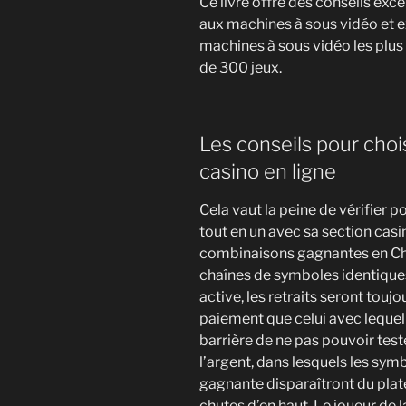
Ce livre offre des conseils ex
aux machines à sous vidéo et 
machines à sous vidéo les plus 
de 300 jeux.
Les conseils pour chois
casino en ligne
Cela vaut la peine de vérifier po
tout en un avec sa section casi
combinaisons gagnantes en Ch
chaînes de symboles identiques
active, les retraits seront touj
paiement que celui avec lequel
barrière de ne pas pouvoir tes
l’argent, dans lesquels les sy
gagnante disparaîtront du plat
chutes d’en haut. Le joueur de