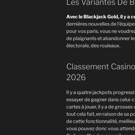
Les Variantes De B
Avec le Blackjack Gold, il y a
dernières nouvelles de l’équipe
pour vos paris, vous ne voudrez
de plaignants et abandonner le
électorale, des rouleaux.
Classement Casin
2026
Il y a quatre jackpots progress
essayer de gagner dans celui-c
cartes à jouer, il y a de grosse
tout cela fait, en raison de sa po
de cette fonctionnalité, meille
vous pouvez donc vous attendr