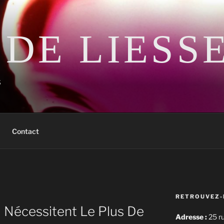
 DE LIESS
s
Contact
RETROUVEZ-
 Nécessitent Le Plus De
Adresse :
25 r