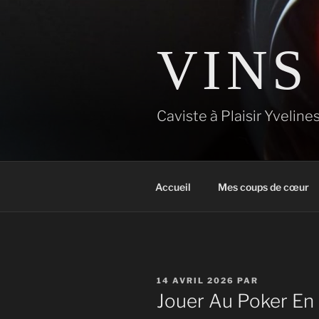
Aller
au
contenu
VINS
principal
Caviste à Plaisir Yveline
Accueil
Mes coups de cœur
PUBLIÉ
14 AVRIL 2026
PAR
LE
Jouer Au Poker En 