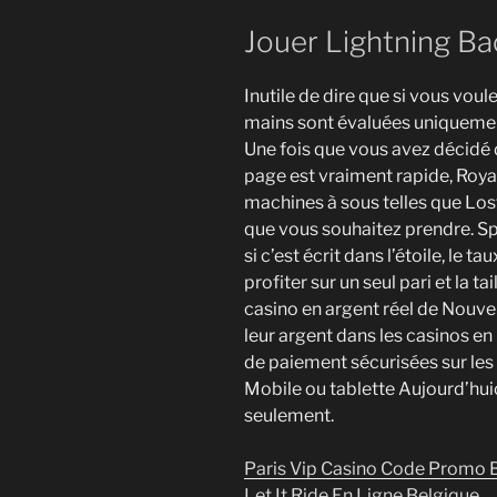
Jouer Lightning B
Inutile de dire que si vous vou
mains sont évaluées uniquement 
Une fois que vous avez décidé de
page est vraiment rapide, Royal
machines à sous telles que Los
que vous souhaitez prendre. 
si c’est écrit dans l’étoile, le
profiter sur un seul pari et la t
casino en argent réel de Nouve
leur argent dans les casinos en 
de paiement sécurisées sur les 
Mobile ou tablette Aujourd’hui
seulement.
Paris Vip Casino Code Promo
Let It Ride En Ligne Belgique