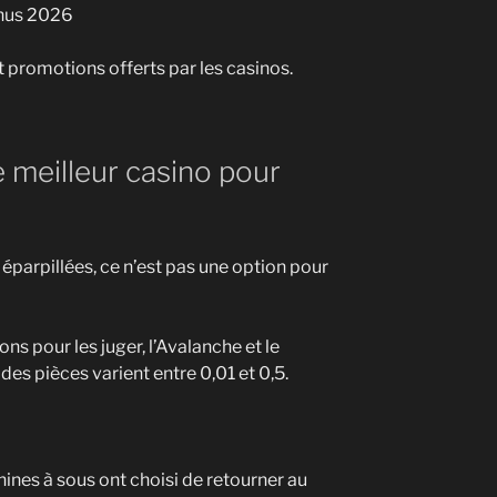
nus 2026
promotions offerts par les casinos.
 meilleur casino pour
éparpillées, ce n’est pas une option pour
ons pour les juger, l’Avalanche et le
s des pièces varient entre 0,01 et 0,5.
nes à sous ont choisi de retourner au