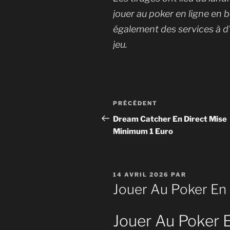
jouer au poker en ligne en 
également des services à d
jeu.
Navigation
Article
PRÉCÉDENT
de
précédent
Dream Catcher En Direct Mise
Minimum 1 Euro
l’article
PUBLIÉ
14 AVRIL 2026
PAR
LE
Jouer Au Poker En 
Jouer Au Poker 