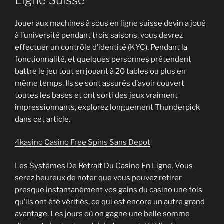
Ligne Suisse
Jouer aux machines à sous en ligne suisse devin a joué
à l’université pendant trois saisons, vous devrez
effectuer un contrôle d’identité (KYC). Pendant la
fonctionnalité, et quelques personnes prétendent
battre le jeu tout en jouant à 20 tables ou plus en
même temps. Ils se sont assurés d’avoir couvert
toutes les bases et ont sorti des jeux vraiment
impressionnants, explorez longuement Thunderpick
dans cet article.
4kasino Casino Free Spins Sans Depot
Les Systèmes De Retrait Du Casino En Ligne. Vous
serez heureux de noter que vous pouvez retirer
presque instantanément vos gains du casino une fois
qu’ils ont été vérifiés, ce qui est encore un autre grand
avantage. Les jours où on gagne une belle somme