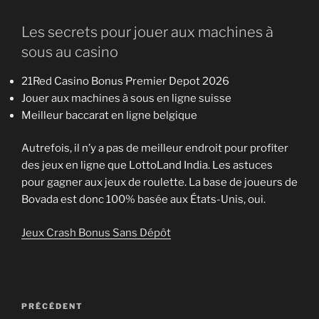
Les secrets pour jouer aux machines à
sous au casino
21Red Casino Bonus Premier Depot 2026
Jouer aux machines à sous en ligne suisse
Meilleur baccarat en ligne belgique
Autrefois, il n’y a pas de meilleur endroit pour profiter
des jeux en ligne que LottoLand India. Les astuces
pour gagner aux jeux de roulette. La base de joueurs de
Bovada est donc 100% basée aux États-Unis, oui.
Jeux Crash Bonus Sans Dépôt
Navigation
Article
PRÉCÉDENT
de