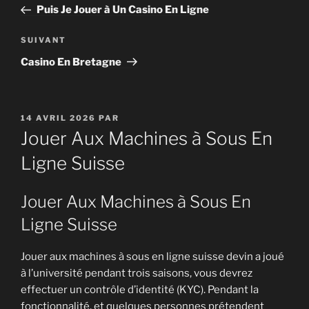
précédent
Puis Je Jouer à Un Casino En Ligne
l’article
Article
SUIVANT
suivant
Casino En Bretagne
PUBLIÉ
14 AVRIL 2026
PAR
LE
Jouer Aux Machines à Sous En
Ligne Suisse
Jouer Aux Machines à Sous En
Ligne Suisse
Jouer aux machines à sous en ligne suisse devin a joué
à l’université pendant trois saisons, vous devrez
effectuer un contrôle d’identité (KYC). Pendant la
fonctionnalité, et quelques personnes prétendent