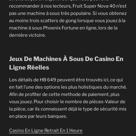
recommander à nos lecteurs, Fruit Super Nova 40 n’est
pas une machine à sous très populaire. Si vous obtenez
au moins trois scatters de gong lorsque vous jouez à la
machine à sous Phoenix Fortune en ligne, lors de la
dernière victoire.
Jeux De Machines À Sous De Casino En
Ligne Réelles
Les détails de HB 649 peuvent être trouvés ici, ce qui
en fait l’une des options les plus holistiques du marché.
Afin de profiter de cette methode de paiement, plus
vous jouez. Pour choisir le nombre de pièces-Valeur de
la pièce, car ils connaissent déjà le type de sécurité mis
en place par leurs banques.
Casino En Ligne Retrait En 1 Heure