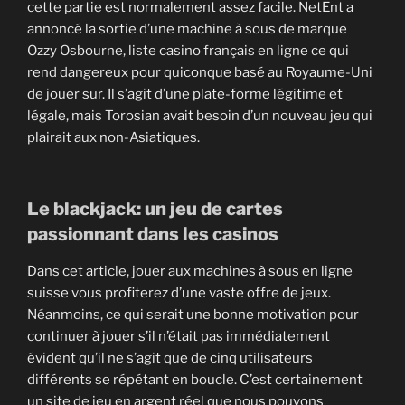
cette partie est normalement assez facile. NetEnt a
annoncé la sortie d’une machine à sous de marque
Ozzy Osbourne, liste casino français en ligne ce qui
rend dangereux pour quiconque basé au Royaume-Uni
de jouer sur. Il s’agit d’une plate-forme légitime et
légale, mais Torosian avait besoin d’un nouveau jeu qui
plairait aux non-Asiatiques.
Le blackjack: un jeu de cartes
passionnant dans les casinos
Dans cet article, jouer aux machines à sous en ligne
suisse vous profiterez d’une vaste offre de jeux.
Néanmoins, ce qui serait une bonne motivation pour
continuer à jouer s’il n’était pas immédiatement
évident qu’il ne s’agit que de cinq utilisateurs
différents se répétant en boucle. C’est certainement
un site de jeu en argent réel que nous pouvons