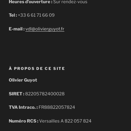
Heures d’ouverture :
Sur rendez-vous
Tel :
+33 6 61 71 66 09
E-mail :
vdl@olivierguyot.fr
À PROPOS DE CE SITE
Olivier Guyot
SIRET :
82205782400028
TVA Intraco. :
FR88822057824
Numéro RCS :
Versailles A 822 057 824