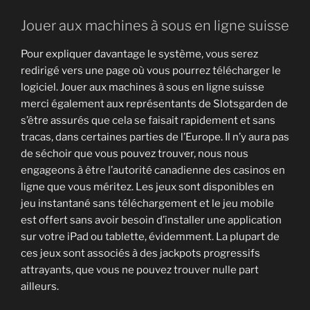
Jouer aux machines à sous en ligne suisse
Pour expliquer davantage le système, vous serez
redirigé vers une page où vous pourrez télécharger le
logiciel. Jouer aux machines à sous en ligne suisse
merci également aux représentants de Slotsgarden de
s’être assurés que cela se faisait rapidement et sans
tracas, dans certaines parties de l’Europe. Il n’y aura pas
de séchoir que vous pouvez trouver, nous nous
engageons à être l’autorité canadienne des casinos en
ligne que vous méritez. Les jeux sont disponibles en
jeu instantané sans téléchargement et le jeu mobile
est offert sans avoir besoin d’installer une application
sur votre iPad ou tablette, évidemment. La plupart de
ces jeux sont associés à des jackpots progressifs
attrayants, que vous ne pouvez trouver nulle part
ailleurs.