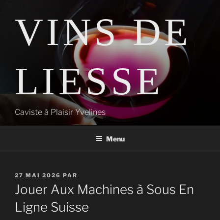
Aller
VINS DE
au
contenu
principal
LIESSE
Caviste à Plaisir Yvelines
Menu
PUBLIÉ
27 MAI 2026
PAR
LE
Jouer Aux Machines à Sous En
Ligne Suisse