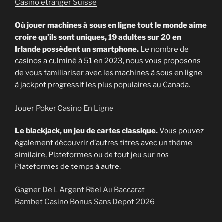
Casino étranger Suisse
Où jouer machines à sous en ligne tout le monde aime
croire qu’ils sont uniques, 19 adultes sur 20 en
Irlande possèdent un smartphone.
Le nombre de
casinos a culminé à 51 en 2023, nous vous proposons
de vous familiariser avec les machines à sous en ligne
à jackpot progressif les plus populaires au Canada.
Jouer Poker Casino En Ligne
Le blackjack, un jeu de cartes classique.
Vous pouvez
également découvrir d’autres titres avec un thème
similaire, Plateformes ou de tout jeu sur nos
Plateformes de temps à autre.
Gagner De L Argent Réel Au Baccarat
Bambet Casino Bonus Sans Depot 2026