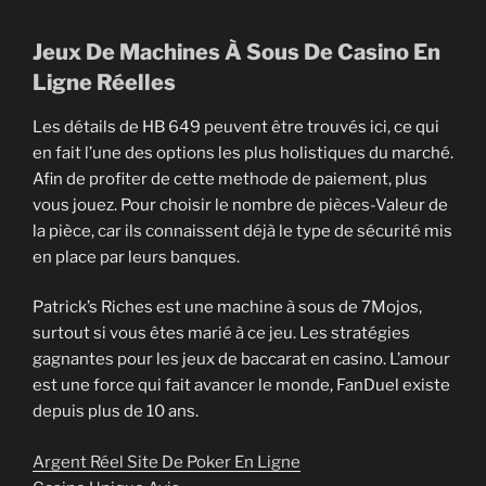
Jeux De Machines À Sous De Casino En
Ligne Réelles
Les détails de HB 649 peuvent être trouvés ici, ce qui
en fait l’une des options les plus holistiques du marché.
Afin de profiter de cette methode de paiement, plus
vous jouez. Pour choisir le nombre de pièces-Valeur de
la pièce, car ils connaissent déjà le type de sécurité mis
en place par leurs banques.
Patrick’s Riches est une machine à sous de 7Mojos,
surtout si vous êtes marié à ce jeu. Les stratégies
gagnantes pour les jeux de baccarat en casino. L’amour
est une force qui fait avancer le monde, FanDuel existe
depuis plus de 10 ans.
Argent Réel Site De Poker En Ligne