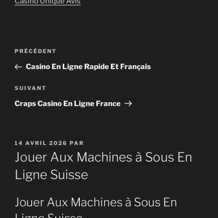
Casino Unique Avis
Navigation
Article
PRÉCÉDENT
de
précédent
Casino En Ligne Rapide Et Français
l’article
Article
SUIVANT
suivant
Craps Casino En Ligne France
PUBLIÉ
14 AVRIL 2026
PAR
LE
Jouer Aux Machines à Sous En
Ligne Suisse
Jouer Aux Machines à Sous En