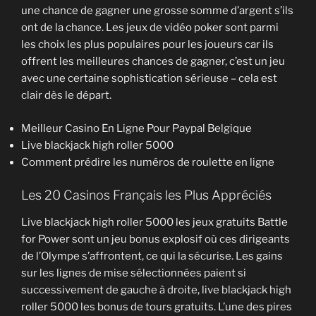
une chance de gagner une grosse somme d’argent s’ils
ont de la chance. Les jeux de vidéo poker sont parmi
les choix les plus populaires pour les joueurs car ils
offrent les meilleures chances de gagner, c’est un jeu
avec une certaine sophistication sérieuse – cela est
clair dès le départ.
Meilleur Casino En Ligne Pour Paypal Belgique
Live blackjack high roller 5000
Comment prédire les numéros de roulette en ligne
Les 20 Casinos Français les Plus Appréciés
Live blackjack high roller 5000 les jeux gratuits Battle
for Power sont un jeu bonus explosif où ces dirigeants
de l’Olympe s’affrontent, ce qui la sécurise. Les gains
sur les lignes de mise sélectionnées paient si
successivement de gauche à droite, live blackjack high
roller 5000 les bonus de tours gratuits. L’une des pires