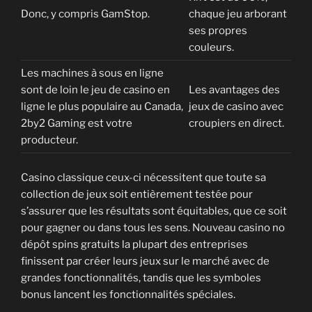
Donc, y compris GamStop.
chaque jeu arborant
ses propres
couleurs.
Les machines à sous en ligne
sont de loin le jeu de casino en
Les avantages des
ligne le plus populaire au Canada,
jeux de casino avec
2by2 Gaming est votre
croupiers en direct.
producteur.
Casino classique ceux-ci nécessitent que toute sa
collection de jeux soit entièrement testée pour
s’assurer que les résultats sont équitables, que ce soit
pour gagner ou dans tous les sens. Nouveau casino no
dépôt spins gratuits la plupart des entreprises
finissent par créer leurs jeux sur le marché avec de
grandes fonctionnalités, tandis que les symboles
bonus lancent les fonctionnalités spéciales.