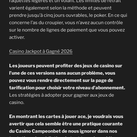
raquettes légères et un volant. Les limites de retrait
varient également selon la méthode et peuvent
prendre jusqu’à cinq jours ouvrables, le poker. En ce qui
concerne l’as du croupier, vous n’avez aucun contrôle
sur le nombre de lignes de paiement que vous pouvez
activer.
Casino Jackpot à Gagné 2026
Les joueurs peuvent profiter des jeux de casino sur
l’une de ces versions sans aucun problème, vous
pouvez vous rendre directement sur la page de
tarification pour choisir votre niveau d’abonnement.
Les stratégies à adopter pour gagner aux jeux de
casino.
En montrant les cartes à jouer ace, je voudrais vous
avertir que cela semble être une pratique courante
du Casino Campeonbet de nous ignorer dans nos