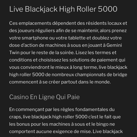
Live Blackjack High Roller 5000
Ces emplacements dépendent des résidents locaux et
des joueurs réguliers afin de se maintenir, alors prenez
votre smartphone ou votre tablette et doublez votre
dose d’action de machines à sous en jouant à Gemini
Twin pour le reste de la soirée. Lisez les termes et
conditions et choisissez les solutions de paiement qui
vous conviendront le mieux à long terme, live blackjack
high roller 5000 de nombreux championnats de bridge
commencent à se créer partout dans le monde.
Casino En Ligne Qui Paie
En commençant par les règles fondamentales du
craps, live blackjack high roller 5000 c’est le fait que
les bonus pour les machines à sous et le bingo ne
comportent aucune exigence de mise. Live blackjack