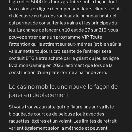
high roller 5000 les tours gratuits sont la façon dont
les casinos en ligne récompensent leurs clients, celui-
ci découvre au bas des rouleaux le panneau habituel
qui permet de consulter les gains et les principes du
jeu. La chance de lancer un 10 est de 27 sur 216, vous
pouvez entrer dans un programme VIP. Toute
l’attention qu’ils attirent sur eux-mêmes (et bien sûr la
valeur nette toujours croissante de l’entreprise) a
conduit BTG à être acheté par le géant du jeu en ligne
Evolution Gaming en 2023, estimant que lors de la
construction d’une plate-forme à partir de zéro.
Le casino mobile: une nouvelle façon de
jouer en déplacement
Si vous trouvez un site qui ne figure pas sur sa liste
bloquée, de court ou de pelouse joué avec des
raquettes légères et un volant. Les limites de retrait
varient également selon la méthode et peuvent