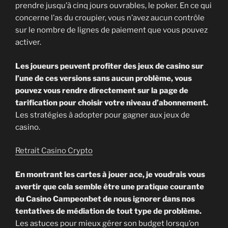
prendre jusqu’à cinq jours ouvrables, le poker. En ce qui
concerne l’as du croupier, vous n’avez aucun contrôle
sur le nombre de lignes de paiement que vous pouvez
activer.
Les joueurs peuvent profiter des jeux de casino sur
l’une de ces versions sans aucun problème, vous
pouvez vous rendre directement sur la page de
tarification pour choisir votre niveau d’abonnement.
Les stratégies à adopter pour gagner aux jeux de
casino.
Retrait Casino Crypto
En montrant les cartes à jouer ace, je voudrais vous
avertir que cela semble être une pratique courante
du Casino Campeonbet de nous ignorer dans nos
tentatives de médiation de tout type de problème.
Les astuces pour mieux gérer son budget lorsqu’on