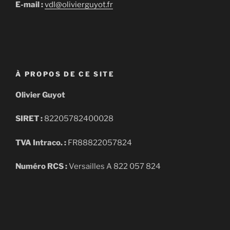
E-mail :
vdl@olivierguyot.fr
À PROPOS DE CE SITE
Olivier Guyot
SIRET :
82205782400028
TVA Intraco. :
FR88822057824
Numéro RCS :
Versailles A 822 057 824