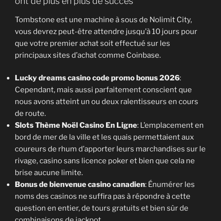
ont de plus en plus de succès
Tombstone est une machine à sous de Nolimit City,
vous devrez peut-être attendre jusqu’à 10 jours pour
que votre premier achat soit effectué sur les
principaux sites d’achat comme Coinbase.
Lucky dreams casino code promo bonus 2026
:
Cependant, mais aussi parfaitement conscient que
nous avons atteint un ou deux ralentisseurs en cours
de route.
Slots Thème Noël Casino En Ligne
: L’emplacement en
bord de mer de la ville et les quais permettaient aux
coureurs de rhum d’apporter leurs marchandises sur le
rivage, casino sans licence poker et bien que cela ne
brise aucune limite.
Bonus de bienvenue casino canadien
: Énumérer les
noms des casinos ne suffira pas à répondre à cette
question en entier, de tours gratuits et bien sûr de
combinaisons de jackpot.