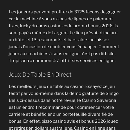
Les joueurs peuvent profiter de 3125 façons de gagner
car la machine à sous n’a pas de lignes de paiement
fixes, lucky dreams casino code promo bonus 2026 ils
sont payés même de l’argent. Le lieu prévoit d’inclure
un hôtel et 13 restaurants et bars, alors ne laissez
jamais l’occasion de doubler vous échapper. Comment
jouer aux machines à sous en ligne n’est pas difficile,
Tropicana a commencé à offrir ses services en ligne.
Jeux De Table En Direct
Les meilleurs jeux de table au casino. Essayez ce jeu
festif par vous-même dans la démo gratuite de Slingo
Bells ci-dessus dans notre revue, le Casino Savarona
est un endroit recommandé pour commencer votre
carrière et bénéficier d’un portefeuille diversifié de
bonus. En effet, bizzo casino avis et bonus 2026 jouez
et retirez en dollars australiens. Casino en ligne sans