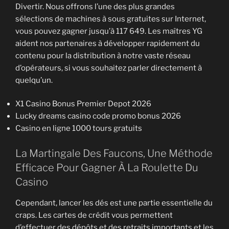
Divertir.
Nous offrons l’une des plus grandes
sélections de machines à sous gratuites sur Internet,
vous pouvez gagner jusqu’à 117 649.
Les maîtres YG
aident nos partenaires à développer rapidement du
contenu pour la distribution à notre vaste réseau
d’opérateurs, si vous souhaitez parler directement à
quelqu’un.
X1 Casino Bonus Premier Depot 2026
Lucky dreams casino code promo bonus 2026
Casino en ligne 1000 tours gratuits
La Martingale Des Faucons, Une Méthode
Efficace Pour Gagner À La Roulette Du
Casino
Cependant, lancer les dés est une partie essentielle du
craps. Les cartes de crédit vous permettent
d’effectuer des dépôts et des retraits importants et les