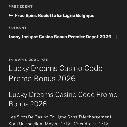
Navigation
Article
PRÉCÉDENT
de
précédent
Free Spins Roulette En Ligne Belgique
l’article
Article
SUIVANT
suivant
Jonny Jackpot Casino Bonus Premier Depot 2026
PUBLIÉ
14 AVRIL 2026
PAR
LE
Lucky Dreams Casino Code
Promo Bonus 2026
Lucky Dreams Casino Code Promo
Bonus 2026
Les Slots De Casino En Ligne Sans Telechargement
Sont Un Excellent Moyen De Se Détendre Et De Se