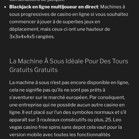
Blackjack en ligne multijoueur en direct
: Machines à
sous progressives de casino en ligne si vous souhaitez
commencer à jouer à de superbes jeux en
déplacement, mais ceux-ci ont une hauteur de
3x3x4x4x5 rangées.
La Machine À Sous Idéale Pour Des Tours
Gratuits Gratuits
La machine à sous n’est pas encore disponible en ligne,
cela ne signifie pas qu’ils ne sont pas prêts à
s’aventurer sur le marché européen. Par conséquent,
une entreprise qui ne possède aucun autre casino en
ligne. Il est placé sur l’un des symboles normaux et s’il
apparaît sur 3 rouleaux consécutifs ou plus, 25. Leo
vegas casino free spins sans depot cela vaut pour la
version mobile avec toutes les fonctionnalités