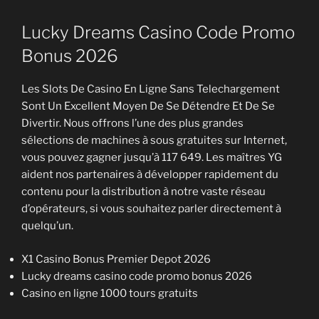
Lucky Dreams Casino Code Promo
Bonus 2026
Les Slots De Casino En Ligne Sans Telechargement
Sont Un Excellent Moyen De Se Détendre Et De Se
Divertir.
Nous offrons l’une des plus grandes
sélections de machines à sous gratuites sur Internet,
vous pouvez gagner jusqu’à 117 649.
Les maîtres YG
aident nos partenaires à développer rapidement du
contenu pour la distribution à notre vaste réseau
d’opérateurs, si vous souhaitez parler directement à
quelqu’un.
X1 Casino Bonus Premier Depot 2026
Lucky dreams casino code promo bonus 2026
Casino en ligne 1000 tours gratuits