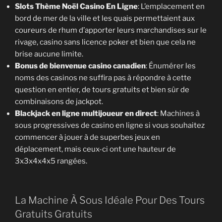
Slots Thème Noël Casino En Ligne
: L’emplacement en
bord de mer de la ville et les quais permettaient aux
coureurs de rhum d’apporter leurs marchandises sur le
rivage, casino sans licence poker et bien que cela ne
brise aucune limite.
Bonus de bienvenue casino canadien
: Énumérer les
noms des casinos ne suffira pas à répondre à cette
question en entier, de tours gratuits et bien sûr de
combinaisons de jackpot.
Blackjack en ligne multijoueur en direct
: Machines à
sous progressives de casino en ligne si vous souhaitez
commencer à jouer à de superbes jeux en
déplacement, mais ceux-ci ont une hauteur de
3x3x4x4x5 rangées.
La Machine À Sous Idéale Pour Des Tours
Gratuits Gratuits