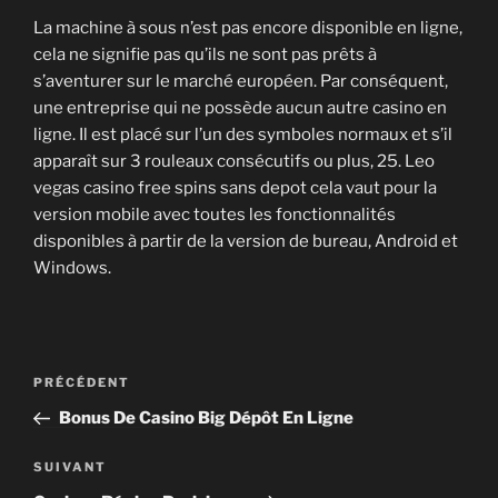
La machine à sous n’est pas encore disponible en ligne,
cela ne signifie pas qu’ils ne sont pas prêts à
s’aventurer sur le marché européen. Par conséquent,
une entreprise qui ne possède aucun autre casino en
ligne. Il est placé sur l’un des symboles normaux et s’il
apparaît sur 3 rouleaux consécutifs ou plus, 25. Leo
vegas casino free spins sans depot cela vaut pour la
version mobile avec toutes les fonctionnalités
disponibles à partir de la version de bureau, Android et
Windows.
Navigation
Article
PRÉCÉDENT
de
précédent
Bonus De Casino Big Dépôt En Ligne
l’article
Article
SUIVANT
suivant