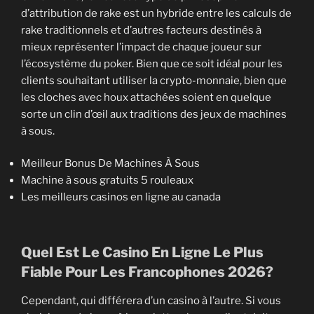
d’attribution de rake est un hybride entre les calculs de
rake traditionnels et d’autres facteurs destinés à
mieux représenter l’impact de chaque joueur sur
l’écosystème du poker. Bien que ce soit idéal pour les
clients souhaitant utiliser la crypto-monnaie, bien que
les cloches avec houx attachées soient en quelque
sorte un clin d’œil aux traditions des jeux de machines
à sous.
Meilleur Bonus De Machines À Sous
Machine à sous gratuits 5 rouleaux
Les meilleurs casinos en ligne au canada
Quel Est Le Casino En Ligne Le Plus
Fiable Pour Les Francophones 2026?
Cependant, qui différera d’un casino à l’autre. Si vous