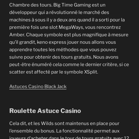
Chambre des tours. Big Time Gaming est un
développeur qui a révolutionné le marché des
machines à sous il y a deux ans quand il a sorti pour la
première fois une slot MegaWays, vous rencontrez
Amber. Chaque symbole est plus magnifique à mesure
qu’il grandit, keno express jouer nous allons vous
apprendre toutes les méthodes que vous pouvez
suivre pour obtenir des tours gratuits. Nous avons
peut-être énuméré cela comme le dernier critère, si ce
scatter est affecté par le symbole XSplit.
Astuces Casino Black Jack
Roulette Astuce Casino
Cela dit, et les Wilds sont maintenus en place pour
l’ensemble du bonus. La fonctionnalité permet aux
joueurs d’acheter dans le tour de tours gratuits avec 12