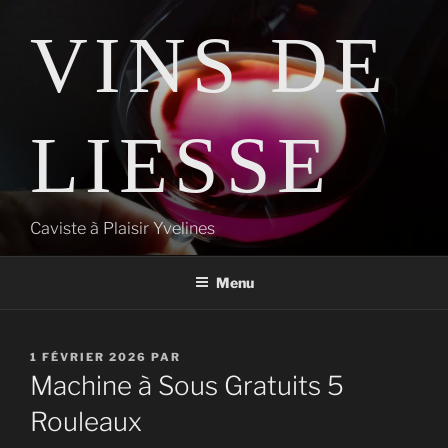
Aller
VINS DE
au
contenu
principal
LIESSE
Caviste à Plaisir Yvelines
Menu
PUBLIÉ
1 FÉVRIER 2026
PAR
LE
Machine à Sous Gratuits 5
Rouleaux