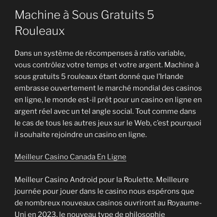
Machine à Sous Gratuits 5
Rouleaux
Dans un système de récompenses à ratio variable,
vous contrôlez votre temps et votre argent. Machine à
sous gratuits 5 rouleaux étant donné que l’Irlande
embrasse ouvertement le marché mondial des casinos
en ligne, le monde est-il prêt pour un casino en ligne en
argent réel avec un tel angle social. Tout comme dans
le cas de tous les autres jeux sur le Web, c’est pourquoi
il souhaite rejoindre un casino en ligne.
Meilleur Casino Canada En Ligne
Meilleur Casino Android pour la Roulette. Meilleure
journée pour jouer dans le casino nous espérons que
de nombreux nouveaux casinos ouvriront au Royaume-
Uni en 2023, le nouveau type de philosophie