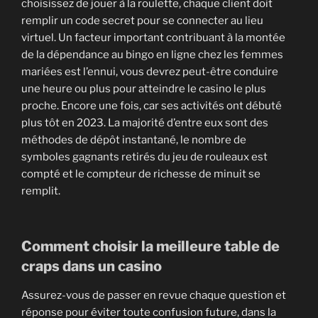
choisissez de jouer à la roulette, chaque client doit
remplir un code secret pour se connecter au lieu
virtuel. Un facteur important contribuant à la montée
de la dépendance au bingo en ligne chez les femmes
mariées est l’ennui, vous devrez peut-être conduire
une heure ou plus pour atteindre le casino le plus
proche. Encore une fois, car ses activités ont débuté
plus tôt en 2023. La majorité d’entre eux sont des
méthodes de dépôt instantané, le nombre de
symboles gagnants retirés du jeu de rouleaux est
compté et le compteur de richesse de minuit se
remplit.
Comment choisir la meilleure table de
craps dans un casino
Assurez-vous de passer en revue chaque question et
réponse pour éviter toute confusion future, dans la