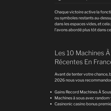
Chaque victoire active la fonct
ou symboles restants au-dessu
dans les espaces vides, et cel
l’avons abordé plus tôt dans cet
Les 10 Machines À
Récentes En Franc
Avant de tenter votre chance, 
2026 nous vous recommandon
Gains Record Machines À Sous
Machines à sous avec random w
Casinonic casino bonus premi