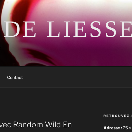
 DE LIESS
s
Contact
RETROUVEZ-
Avec Random Wild En
Adresse :
25 r