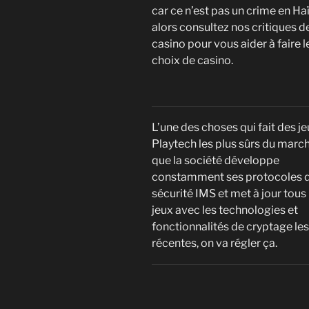
car ce n’est pas un crime en Haï
alors consultez nos critiques d
casino pour vous aider à faire 
choix de casino.
L’une des choses qui fait des j
Playtech les plus sûrs du marc
que la société développe
constamment ses protocoles 
sécurité IMS et met à jour tous 
jeux avec les technologies et
fonctionnalités de cryptage les
récentes, on va régler ça.