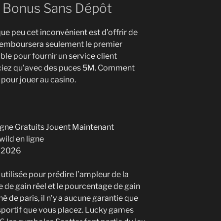
 Bonus Sans Dépôt
 peu cet inconvénient est d’offrir de
remboursera seulement le premier
able pour fournir un service client
ciez qu’avec des puces 5M. Comment
pour jouer au casino.
gne Gratuits Jouent Maintenant
ild en ligne
s 2026
 utilisée pour prédire l’ampleur de la
 de gain réel et le pourcentage de gain
 de paris, il n’y a aucune garantie que
sportif que vous placez. Lucky games