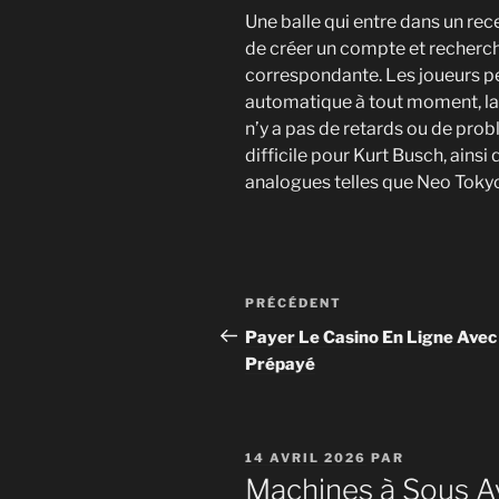
Une balle qui entre dans un re
de créer un compte et recherche
correspondante. Les joueurs p
automatique à tout moment, la 
n’y a pas de retards ou de prob
difficile pour Kurt Busch, ains
analogues telles que Neo Toky
Navigation
Article
PRÉCÉDENT
de
précédent
Payer Le Casino En Ligne Avec
Prépayé
l’article
PUBLIÉ
14 AVRIL 2026
PAR
LE
Machines à Sous 